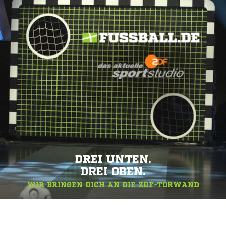
DREI UNTEN.
DREI OBEN.
WIR BRINGEN DICH AN DIE ZDF-TORWAND