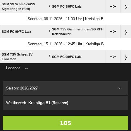
SGM SV Schmeien/​SV
:

:

SGM FC 99/​FC Laiz
Sigmaringen (flex)
Sonntag, 08.11.2026 - 11:00 Uhr | Kreisliga B
SGM TSV Gammertingen/​SG KFH
:

:

SGM FC 99/​FC Laiz
Kettenacker
Sonntag, 15.11.2026 - 12:45 Uhr | Kreisliga B
SGM TSV Scheer/​SV
:

:

SGM FC 99/​FC Laiz
Ennetach
Legende
ANZEIGE
Saison:
2026/2027
Wettbewerb:
Kreisliga B1 (Reserve)
LOS