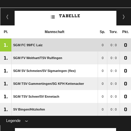
TABELLE
Pl.
Mannschaft
Sp.
Torv.
Pkt.
1.
0
SGM FC 99/​FC Laiz
0
0 : 0
1.
0
SGM FV Weithart/​TSV Rulfingen
0
0 : 0
1.
0
SGM SV Schmeien/​SV Sigmaringen (flex)
0
0 : 0
1.
0
SGM TSV Gammertingen/​SG KFH Kettenacker
0
0 : 0
1.
0
SGM TSV Scheer/​SV Ennetach
0
0 : 0
1.
0
SV Bingen/​Hitzkofen
0
0 : 0
Legende