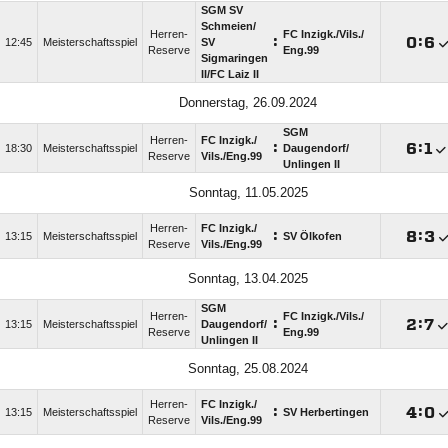
SGM SV
Schmeien/​
Herren-
FC Inzigk./​Vils./​
:

:

12:45
Meisterschaftsspiel
SV
Reserve
Eng.99
Sigmaringen
II/​FC Laiz II
Donnerstag, 26.09.2024
SGM
Herren-
FC Inzigk./​
:

:

18:30
Meisterschaftsspiel
Daugendorf/​
Reserve
Vils./​Eng.99
Unlingen II
Sonntag, 11.05.2025
Herren-
FC Inzigk./​
:

:

13:15
Meisterschaftsspiel
SV Ölkofen
Reserve
Vils./​Eng.99
Sonntag, 13.04.2025
SGM
Herren-
FC Inzigk./​Vils./​
:

:

13:15
Meisterschaftsspiel
Daugendorf/​
Reserve
Eng.99
Unlingen II
Sonntag, 25.08.2024
Herren-
FC Inzigk./​
:

:

13:15
Meisterschaftsspiel
SV Herbertingen
Reserve
Vils./​Eng.99