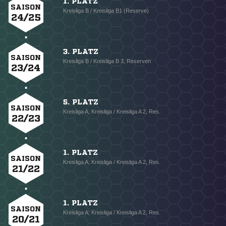
1. PLATZ
SAISON
Kreisliga B / Kreisliga B1 (Reserve)
24/25
3. PLATZ
SAISON
Kreisliga B / Kreisliga B 3, Reserven
23/24
5. PLATZ
SAISON
Kreisliga A; Kreisliga / Kreisliga A 2, Res.
22/23
1. PLATZ
SAISON
Kreisliga A; Kreisliga / Kreisliga A 2, Res.
21/22
1. PLATZ
SAISON
Kreisliga A; Kreisliga / Kreisliga A 2, Res.
20/21