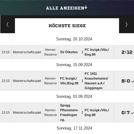
ALLE ANZEIGEN
HÖCHSTE SIEGE
Sonntag, 20.10.2024
Herren-
FC Inzigk./​Vils./​
:

:

13:15
Meisterschaftsspiel
SV Ölkofen
Reserve
Eng.99
Sonntag, 15.09.2024
FC 1911
Herren-
FC Inzigk./​
Krauchenwies/​
:

:

13:15
Meisterschaftsspiel
Reserve
Vils./​Eng.99
Hausen a.A./​
Göggingen
Sonntag, 01.09.2024
Spvgg
Herren-
Pflummern-
FC Inzigk./​Vils./​
:

:

13:15
Meisterschaftsspiel
Reserve
Friedingen
Eng.99
zg.
Sonntag, 17.11.2024