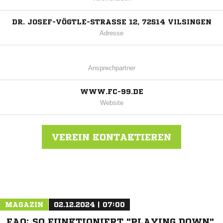
DR. JOSEF-VÖGTLE-STRASSE 12, 72514 VILSINGEN
Adresse
Ansprechpartner
WWW.FC-99.DE
Website
VEREIN KONTAKTIEREN
Nachricht an FC Inzigk./Vils./Eng. 99
MAGAZIN
02.12.2024 | 07:00
FAQ: SO FUNKTIONIERT "PLAYING DOWN"