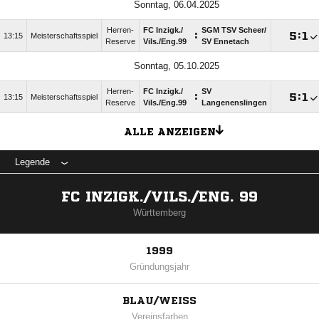
Sonntag, 06.04.2025
Herren-
FC Inzigk./​
SGM TSV Scheer/​
:

:

13:15
Meisterschaftsspiel
Reserve
Vils./​Eng.99
SV Ennetach
Sonntag, 05.10.2025
Herren-
FC Inzigk./​
SV
:

:

13:15
Meisterschaftsspiel
Reserve
Vils./​Eng.99
Langenenslingen
ALLE ANZEIGEN
Legende
FC INZIGK./VILS./ENG. 99
Württemberg
1999
Gründungsjahr
BLAU/WEISS
Vereinsfarben