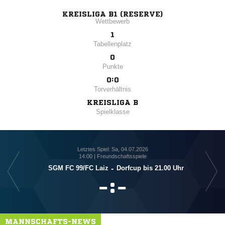
KREISLIGA B1 (RESERVE)
Wettbewerb
1
Tabellenplatz
0
Punkte
0:0
Torverhältnis
KREISLIGA B
Spielklasse
Letztes Spiel: Sa, 04.07.2026
14:00 | Freundschaftsspiele
SGM FC 99/​FC Laiz
-
Dorfcup bis 21.00 Uhr

:

MANNSCHAFTS-NEWS