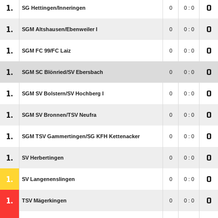
1.
0
SG Hettingen/​Inneringen
0
0 : 0
1.
0
SGM Altshausen/​Ebenweiler I
0
0 : 0
1.
0
SGM FC 99/​FC Laiz
0
0 : 0
1.
0
SGM SC Blönried/​SV Ebersbach
0
0 : 0
1.
0
SGM SV Bolstern/​SV Hochberg I
0
0 : 0
1.
0
SGM SV Bronnen/​TSV Neufra
0
0 : 0
1.
0
SGM TSV Gammertingen/​SG KFH Kettenacker
0
0 : 0
1.
0
SV Herbertingen
0
0 : 0
1.
0
SV Langenenslingen
0
0 : 0
1.
0
TSV Mägerkingen
0
0 : 0