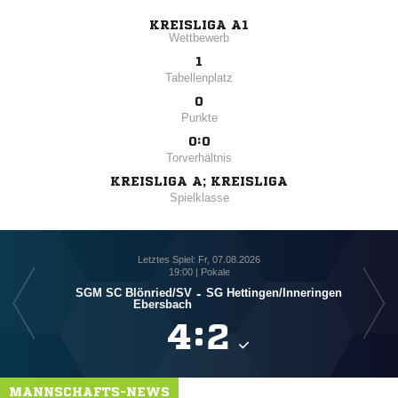
KREISLIGA A1
Wettbewerb
1
Tabellenplatz
0
Punkte
0:0
Torverhältnis
KREISLIGA A; KREISLIGA
Spielklasse
Letztes Spiel: Fr, 07.08.2026
19:00 | Pokale
SGM SC Blönried/​SV
-
SG Hettingen/​Inneringen
SGM 
Ebersbach

:

MANNSCHAFTS-NEWS