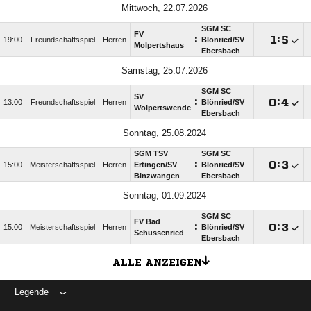
Mittwoch, 22.07.2026
SGM SC
FV
:

:

19:00
Freundschaftsspiel
Herren
Blönried/​SV
Molpertshaus
Ebersbach
Samstag, 25.07.2026
SGM SC
SV
:

:

13:00
Freundschaftsspiel
Herren
Blönried/​SV
Wolpertswende
Ebersbach
Sonntag, 25.08.2024
SGM TSV
SGM SC
:

:

15:00
Meisterschaftsspiel
Herren
Ertingen/​SV
Blönried/​SV
Binzwangen
Ebersbach
Sonntag, 01.09.2024
SGM SC
FV Bad
:

:

15:00
Meisterschaftsspiel
Herren
Blönried/​SV
Schussenried
Ebersbach
ALLE ANZEIGEN
Legende