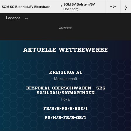
SGM SV Bolstern/​SV
:

:

SGM SC Blönried/​SV Ebersbach
Hochberg I
Legende
ANZEIGE
AKTUELLE WETTBEWERBE
KREISLIGA A1
Meisterschaft
BEZPOKAL OBERSCHWABEN - SRG
SAULGAU/SIGMARINGEN
Pokal
FS/H/B-FS/B-BSE/1
FS/H/B-FS/B-OS/1