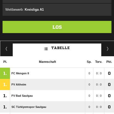
Wettbewerb:
Kreisliga A1
LOS
TABELLE
Pl.
Mannschaft
Sp.
Torv.
Pkt.
1.
0
FC Mengen II
0
0 : 0
1.
0
FV Altheim
0
0 : 0
1.
0
FV Bad Saulgau
0
0 : 0
1.
0
SC Türkiyemspor Saulgau
0
0 : 0