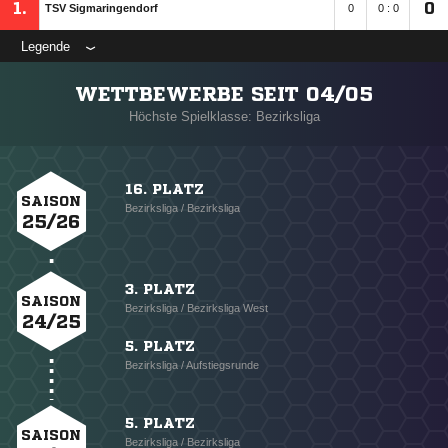
1.
0
TSV Sigmaringendorf
0
0 : 0
Legende
WETTBEWERBE SEIT 04/05
Höchste Spielklasse: Bezirksliga
16. PLATZ
SAISON
Bezirksliga / Bezirksliga
25/26
3. PLATZ
SAISON
Bezirksliga / Bezirksliga West
24/25
5. PLATZ
Bezirksliga / Aufstiegsrunde
5. PLATZ
SAISON
Bezirksliga / Bezirksliga