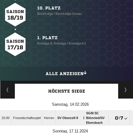
10. PLATZ
SAISON
Bezirksliga / Bezirksliga Donau
18/19
1. PLATZ
SAISON
Kreisliga A; Kreisliga / Kreisliga A 2
17/18
ALLE ANZEIGEN
HÖCHSTE SIEGE
Samstag, 14.02.2026
SGM SC
:

:

15:00
Freundschaftsspiel
Herren
SV Oberzell II
Blönried/​SV
Ebersbach
Sonntag, 17.11.2024