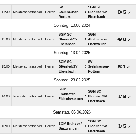
SV
SGM SC
:

:

14:30
Meisterschaftsspiel
Herren
Steinhausen-
Blönried/​SV
Rottum
Ebersbach
Sonntag, 18.08.2024
SGM SC
SGM
:

:

15:00
Meisterschaftsspiel
Herren
Blönried/​SV
Altshausen/​
Ebersbach
Ebenweiler I
Sonntag, 13.04.2025
SGM SC
SV
:

:

15:00
Meisterschaftsspiel
Herren
Blönried/​SV
Steinhausen-
Ebersbach
Rottum
Sonntag, 23.02.2025
SGM
SGM SC
Fronhofen/​
:

:

14:00
Freundschaftsspiel
Herren
Blönried/​SV
Fleischwangen
Ebersbach
I
Samstag, 06.06.2026
SGM SC
SGM Ertingen/​
:

:

16:00
Meisterschaftsspiel
Herren
Blönried/​SV
Binzwangen
Ebersbach