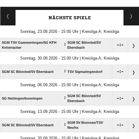
NÄCHSTE SPIELE
Sonntag, 23.08.2026 - 15:00 Uhr | Kreisliga A; Kreisliga
SGM TSV Gammertingen/​SG KFH
SGM SC Blönried/​SV
:

:

Kettenacker
Ebersbach
Sonntag, 30.08.2026 - 15:00 Uhr | Kreisliga A; Kreisliga
:

:

SGM SC Blönried/​SV Ebersbach
TSV Sigmaringendorf
Sonntag, 06.09.2026 - 15:00 Uhr | Kreisliga A; Kreisliga
SGM SC Blönried/​SV
:

:

SG Hettingen/​Inneringen
Ebersbach
Sonntag, 13.09.2026 - 15:00 Uhr | Kreisliga A; Kreisliga
SGM SV Bronnen/​TSV
:

:

SGM SC Blönried/​SV Ebersbach
Neufra
Sonntag, 20.09.2026 - 15:00 Uhr | Kreisliga A; Kreisliga