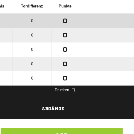
nis
Tordifferenz
Punkte
0
0
0
0
0
0
0
0
0
0
Drucken
ABGÄNGE