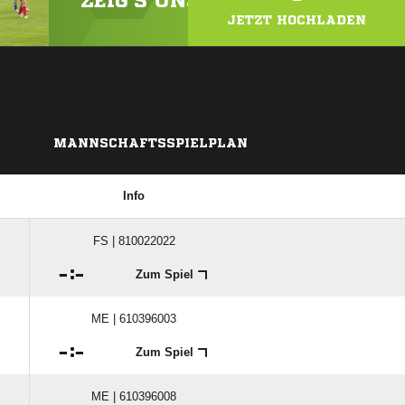
ZEIG'S UNS! LADE DEIN VIDEO
JETZT HOCHLADEN
MANNSCHAFTSSPIELPLAN
Info
FS | 810022022

:

Zum Spiel
ME | 610396003

:

Zum Spiel
ME | 610396008