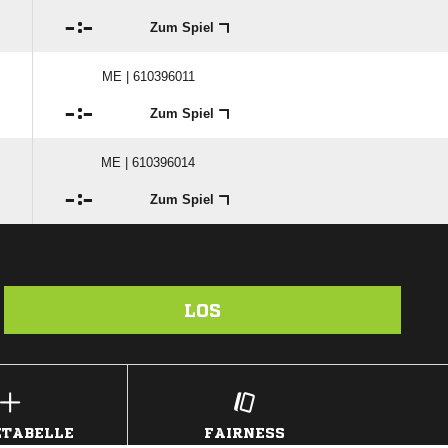

:

Zum Spiel
ME | 610396011

:

Zum Spiel
ME | 610396014

:

Zum Spiel
LOS
TABELLE
FAIRNESS