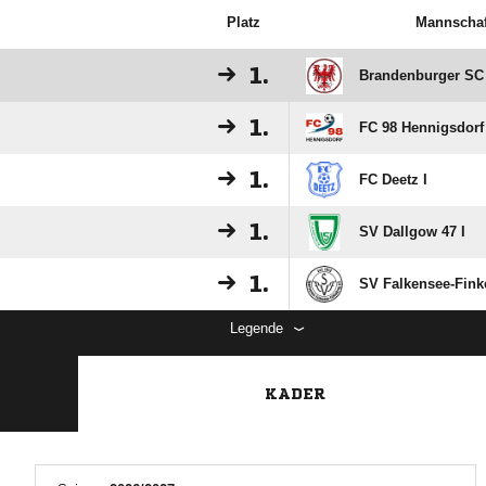
Platz
Mannschaf
1.
Brandenburger SC
1.
FC 98 Hennigsdorf
1.
FC Deetz I
1.
SV Dallgow 47 I
1.
SV Falkensee-Fink
Legende
KADER