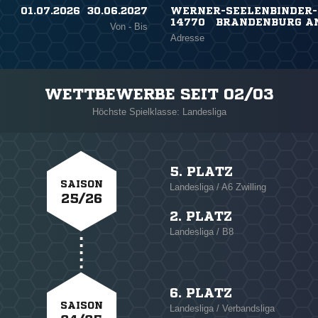
01.07.2026 ​ 30.06.2027
WERNER-SEELENBINDER-S
14770 BRANDENBURG AN
Von - Bis
Adresse
WETTBEWERBE SEIT 02/03
Höchste Spielklasse: Landesliga
5. PLATZ
SAISON
Landesliga / A6 Zwilling
25/26
2. PLATZ
Landesliga / B8
6. PLATZ
SAISON
Landesliga / Verbandsliga