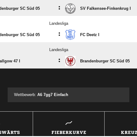
:
denburger SC Süd 05
SV Falkensee-Finkenkrug I
Landesliga
:
denburger SC Süd 05
FC Deetz I
Landesliga
:
allgow 47 I
Brandenburger SC Süd 05
ANZEIGE
Wettbewerb:
A6 7gg7 Einfach
USWÄRTS
FIEBERKURVE
KREUZ