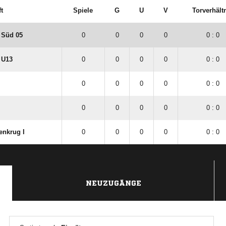
t
Spiele
G
U
V
Torverhält
 Süd 05
0
0
0
0
0 : 0
 U13
0
0
0
0
0 : 0
0
0
0
0
0 : 0
0
0
0
0
0 : 0
enkrug I
0
0
0
0
0 : 0
NEUZUGÄNGE