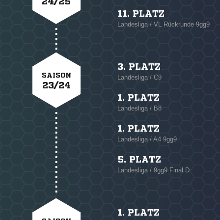
24/25
11. PLATZ
Landesliga / VL Rückrunde 9gg9
3. PLATZ
SAISON
Landesliga / C9
23/24
1. PLATZ
Landesliga / B8
1. PLATZ
Landesliga / A4 9gg9
5. PLATZ
Landesliga / 9gg9 Final D
1. PLATZ