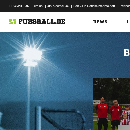
PROMATEUR
|
dfb.de
|
dfb-efootball.de
|
Fan Club Nationalmannschaft
|
Partner
FUSSBALL.DE
NEWS
L
B