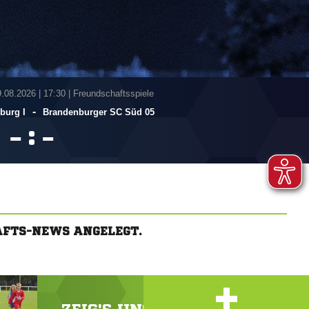
9.08.2026
|
17:30 | Freundschaftsspiele
-
burg I
Brandenburger SC Süd 05
:


AFTS-NEWS ANGELEGT.
+