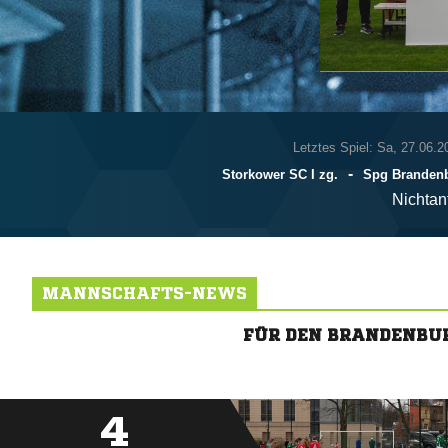
Letztes Spiel: Sa, 27.06.2
-
Storkower SC I zg.
Spg Brandenbu
Nichtan
MANNSCHAFTS-NEWS
FÜR DEN BRANDENBUR
4