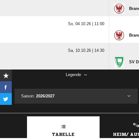
Bran
So, 04.10.26 |
11:00
Bran
Sa, 10.10.26 |
14:30
SV D
Legende
Saison:
2026/2027
TABELLE
HEIM/ A