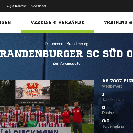
|
FAQ & Kontakt
|
Newsletter
Link
IGEN
VEREINE & VERBÄNDE
TRAINING &
D-Junioren
|
Brandenburg
RANDENBURGER SC SÜD 
Zur Vereinsseite
A6 7GG7 EI
Wettbewerb
1
Tabellenplatz
0
Punkte
0:0
Torverhältnis