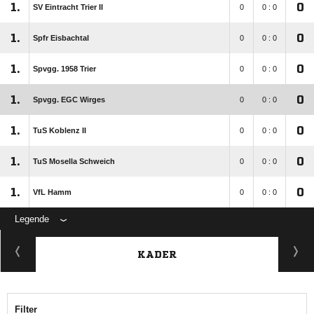
1.
0
SV Eintracht Trier II
0
0 : 0
1.
0
Spfr Eisbachtal
0
0 : 0
1.
0
Spvgg. 1958 Trier
0
0 : 0
1.
0
Spvgg. EGC Wirges
0
0 : 0
1.
0
TuS Koblenz II
0
0 : 0
1.
0
TuS Mosella Schweich
0
0 : 0
1.
0
VfL Hamm
0
0 : 0
Legende
KADER
Filter