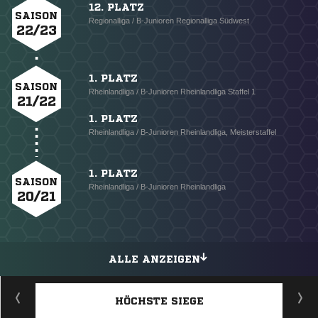
12. PLATZ
SAISON
Regionalliga / B-Junioren Regionalliga Südwest
22/23
1. PLATZ
SAISON
Rheinlandliga / B-Junioren Rheinlandliga Staffel 1
21/22
1. PLATZ
Rheinlandliga / B-Junioren Rheinlandliga, Meisterstaffel
1. PLATZ
SAISON
Rheinlandliga / B-Junioren Rheinlandliga
20/21
ALLE ANZEIGEN
HÖCHSTE SIEGE