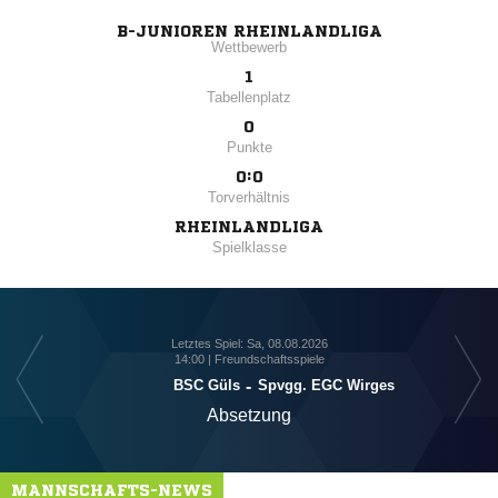
B-JUNIOREN RHEINLANDLIGA
Wettbewerb
1
Tabellenplatz
0
Punkte
0:0
Torverhältnis
RHEINLANDLIGA
Spielklasse
Letztes Spiel: Sa, 08.08.2026
14:00 | Freundschaftsspiele
BSC Güls
-
Spvgg. EGC Wirges
Absetzung
MANNSCHAFTS-NEWS