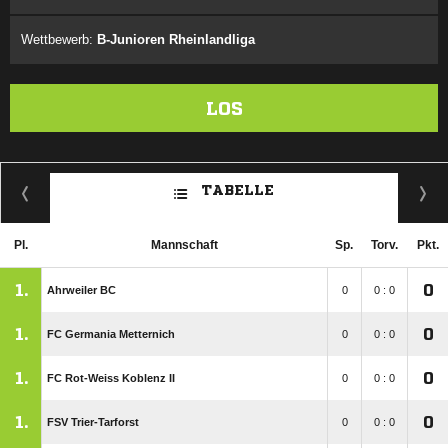
Wettbewerb:
B-Junioren Rheinlandliga
LOS
TABELLE
Pl.
Mannschaft
Sp.
Torv.
Pkt.
1.
0
Ahrweiler BC
0
0 : 0
1.
0
FC Germania Metternich
0
0 : 0
1.
0
FC Rot-Weiss Koblenz II
0
0 : 0
1.
0
FSV Trier-Tarforst
0
0 : 0