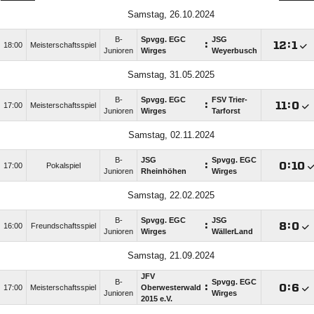
Samstag, 26.10.2024
B-
Spvgg. EGC
JSG
:

:

18:00
Meisterschaftsspiel
Junioren
Wirges
Weyerbusch
Samstag, 31.05.2025
B-
Spvgg. EGC
FSV Trier-
:

:

17:00
Meisterschaftsspiel
Junioren
Wirges
Tarforst
Samstag, 02.11.2024
B-
JSG
Spvgg. EGC
:

:

17:00
Pokalspiel
Junioren
Rheinhöhen
Wirges
Samstag, 22.02.2025
B-
Spvgg. EGC
JSG
:

:

16:00
Freundschaftsspiel
Junioren
Wirges
WällerLand
Samstag, 21.09.2024
JFV
B-
Spvgg. EGC
:

:

17:00
Meisterschaftsspiel
Oberwesterwald
Junioren
Wirges
2015 e.V.