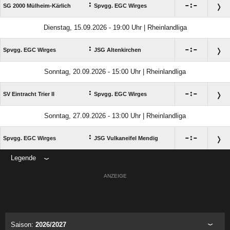
:

:

SG 2000 Mülheim-Kärlich
Spvgg. EGC Wirges
Dienstag, 15.09.2026 - 19:00 Uhr | Rheinlandliga
:

:

Spvgg. EGC Wirges
JSG Altenkirchen
Sonntag, 20.09.2026 - 15:00 Uhr | Rheinlandliga
:

:

SV Eintracht Trier II
Spvgg. EGC Wirges
Sonntag, 27.09.2026 - 13:00 Uhr | Rheinlandliga
:

:

Spvgg. EGC Wirges
JSG Vulkaneifel Mendig
Legende
ANZEIGE
Saison:
2026/2027