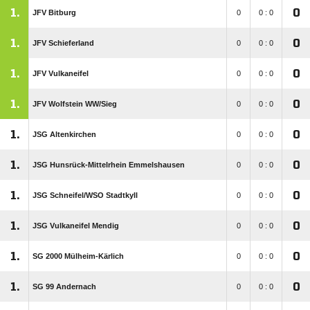
1.
0
JFV Bitburg
0
0 : 0
1.
0
JFV Schieferland
0
0 : 0
1.
0
JFV Vulkaneifel
0
0 : 0
1.
0
JFV Wolfstein WW/​Sieg
0
0 : 0
1.
0
JSG Altenkirchen
0
0 : 0
1.
0
JSG Hunsrück-Mittelrhein Emmelshausen
0
0 : 0
1.
0
JSG Schneifel/​WSO Stadtkyll
0
0 : 0
1.
0
JSG Vulkaneifel Mendig
0
0 : 0
1.
0
SG 2000 Mülheim-Kärlich
0
0 : 0
1.
0
SG 99 Andernach
0
0 : 0