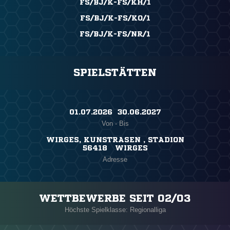
FS/BJ/K-FS/KH/1
FS/BJ/K-FS/KO/1
FS/BJ/K-FS/NR/1
SPIELSTÄTTEN
01.07.2026 ​ 30.06.2027
Von - Bis
WIRGES, KUNSTRASEN , STADION
56418 WIRGES
Adresse
WETTBEWERBE SEIT 02/03
Höchste Spielklasse: Regionalliga