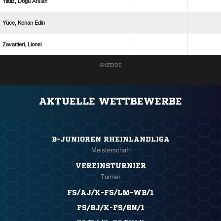
  
  
 
ANZEIGE
AKTUELLE WETTBEWERBE
B-JUNIOREN RHEINLANDLIGA
Meisterschaft
VEREINSTURNIER
Turnier
FS/AJ/K-FS/LM-WB/1
FS/BJ/K-FS/BN/1