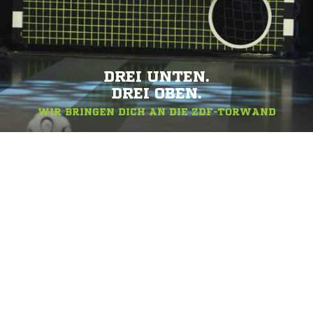
DREI UNTEN.
DREI OBEN.
WIR BRINGEN DICH AN DIE ZDF-TORWAND