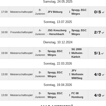
Samstag, 24.05.2025
B-
Spvgg. EGC
:

:

17:00
Meisterschaftsspiel
JFV Bitburg
Junioren
Wirges
Sonntag, 13.07.2025
A-
JSG Kreuzberg
Spvgg. EGC
:

:

16:00
Freundschaftsspiel
Junioren
- Herschbach
Wirges
Dienstag, 10.12.2024
SG 2000
B-
Spvgg. EGC
:

:

19:00
Meisterschaftsspiel
Mülheim-
Junioren
Wirges
Kärlich
Sonntag, 22.03.2026
JFV
B-
Spvgg. EGC
:

:

13:00
Meisterschaftsspiel
Wolfstein
Junioren
Wirges
WW/​Sieg
Sonntag, 19.04.2026
B-
Spvgg. EGC
FC 08
:

:

13:00
Meisterschaftsspiel
Junioren
Wirges
Homburg