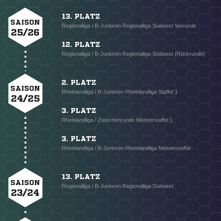
13. PLATZ
SAISON
Regionalliga / B-Junioren Regionalliga Südwest Vorrunde
25/26
12. PLATZ
Regionalliga / B-Junioren Regionalliga Südwest (Rückrunde)
2. PLATZ
SAISON
Rheinlandliga / B-Junioren Rheinlandliga Staffel 1
24/25
3. PLATZ
Rheinlandliga / Zwischenrunde Meisterstaffel 1
3. PLATZ
Rheinlandliga / B-Junioren Rheinlandliga Meisterstaffel
13. PLATZ
SAISON
Regionalliga / B-Junioren Regionalliga Südwest
23/24