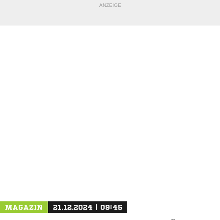
ANZEIGE
NACHRICHT SENDEN
* Pflichtfelder
MAGAZIN
21.12.2024 | 09:45