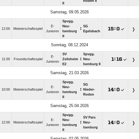
Roden II
II
Samstag, 09.05.2026
Spvgg.
E-
Neu-
SG
:

:

12:00
Meisterschaftsspiel
Junioren
Isenburg
Egelsbach
II
Sonntag, 08.12.2024
SV
Spvgg.
E-
:

:

11:00
Freundschaftsspiel
Zeilsheim
Neu-
Junioren
E2
Isenburg II
Samstag, 21.03.2026
Spvgg.
SG
E-
Neu-
:

:

10:00
Meisterschaftsspiel
Nieder-
Junioren
Isenburg
Roden
II
Samstag, 25.04.2026
Spvgg.
SV Pars
E-
Neu-
:

:

12:00
Meisterschaftsspiel
Neu-
Junioren
Isenburg
Isenburg
II
Samstag, 02.05.2026