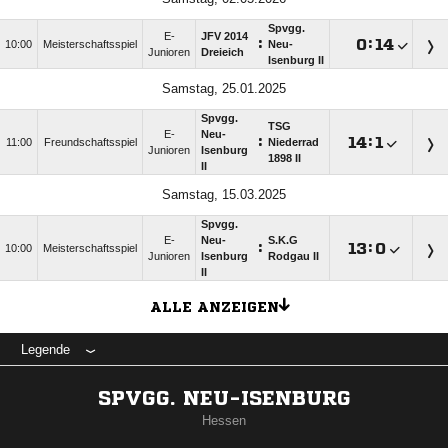
Spvgg.
E-
JFV 2014
:

:

10:00
Meisterschaftsspiel
Neu-
Junioren
Dreieich
Isenburg II
Samstag, 25.01.2025
Spvgg.
TSG
E-
Neu-
:

:

11:00
Freundschaftsspiel
Niederrad
Junioren
Isenburg
1898 II
II
Samstag, 15.03.2025
Spvgg.
E-
Neu-
S.K.G
:

:

10:00
Meisterschaftsspiel
Junioren
Isenburg
Rodgau II
II
ALLE ANZEIGEN
Legende
SPVGG. NEU-ISENBURG
Hessen