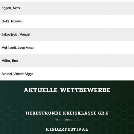
 
 
 
  
 
  
ANZEIGE
AKTUELLE WETTBEWERBE
HERBSTRUNDE KREISKLASSE GR.6
Meisterschaft
KINDERFESTIVAL