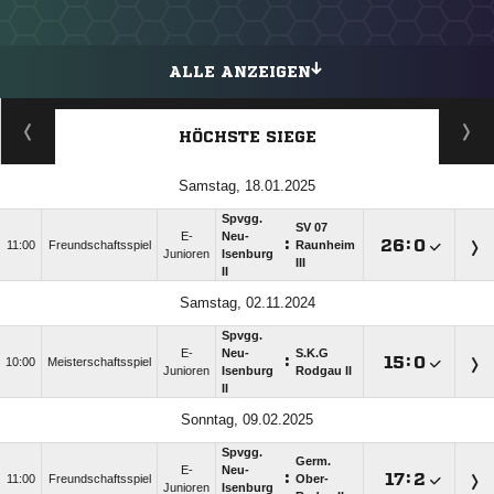
ALLE ANZEIGEN
HÖCHSTE SIEGE
Samstag, 18.01.2025
Spvgg.
SV 07
E-
Neu-
:

:

11:00
Freundschaftsspiel
Raunheim
Junioren
Isenburg
III
II
Samstag, 02.11.2024
Spvgg.
E-
Neu-
S.K.G
:

:

10:00
Meisterschaftsspiel
Junioren
Isenburg
Rodgau II
II
Sonntag, 09.02.2025
Spvgg.
Germ.
E-
Neu-
:

:

11:00
Freundschaftsspiel
Ober-
Junioren
Isenburg