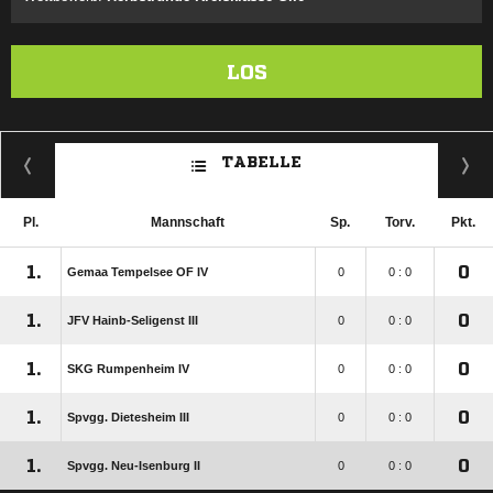
LOS
TABELLE
Pl.
Mannschaft
Sp.
Torv.
Pkt.
1.
0
Gemaa Tempelsee OF IV
0
0 : 0
1.
0
JFV Hainb-Seligenst III
0
0 : 0
1.
0
SKG Rumpenheim IV
0
0 : 0
1.
0
Spvgg. Dietesheim III
0
0 : 0
1.
0
Spvgg. Neu-Isenburg II
0
0 : 0