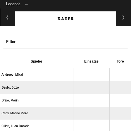
Legende
KADER
Filter
Spieler
Einsätze
Tore
 
 
 
  
  