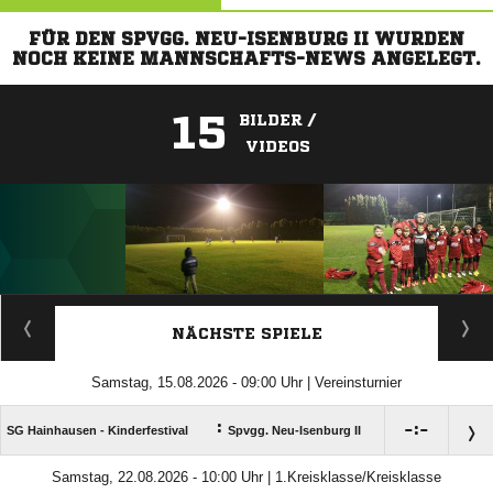
FÜR DEN SPVGG. NEU-ISENBURG II WURDEN
NOCH KEINE MANNSCHAFTS-NEWS ANGELEGT.
15
BILDER /
VIDEOS
ANZEIGE
NÄCHSTE SPIELE
Samstag, 15.08.2026 - 09:00 Uhr | Vereinsturnier
:

:

SG Hainhausen - Kinderfestival
Spvgg. Neu-Isenburg II
Samstag, 22.08.2026 - 10:00 Uhr | 1.Kreisklasse/Kreisklasse