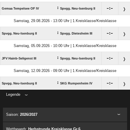
:

:

Gemaa Tempelsee OF IV
Spvgg. Neu-Isenburg II
Samstag, 29.08.2026 - 13:00 Uhr | 1.Kreisklasse/Kreisklasse
:

:

Spvgg. Neu-Isenburg II
Spvgg. Dietesheim III
Samstag, 05.09.2026 - 10:00 Uhr | 1.Kreisklasse/Kreisklasse
:

:

JFV Hainb-Seligenst III
Spvgg. Neu-Isenburg II
Samstag, 12.09.2026 - 09:00 Uhr | 1.Kreisklasse/Kreisklasse
:

:

Spvgg. Neu-Isenburg II
SKG Rumpenheim IV
Legende
ANZEIGE
Saison:
2026/2027
Wettbewerb:
Herbstrunde Kreisklasse Gr.6