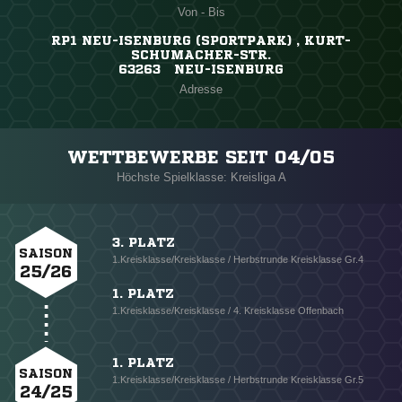
Von - Bis
RP1 NEU-ISENBURG (SPORTPARK) , KURT-
SCHUMACHER-STR.
63263 NEU-ISENBURG
Adresse
WETTBEWERBE SEIT 04/05
Höchste Spielklasse: Kreisliga A
3. PLATZ
SAISON
1.Kreisklasse/Kreisklasse / Herbstrunde Kreisklasse Gr.4
25/26
1. PLATZ
1.Kreisklasse/Kreisklasse / 4. Kreisklasse Offenbach
1. PLATZ
SAISON
1.Kreisklasse/Kreisklasse / Herbstrunde Kreisklasse Gr.5
24/25