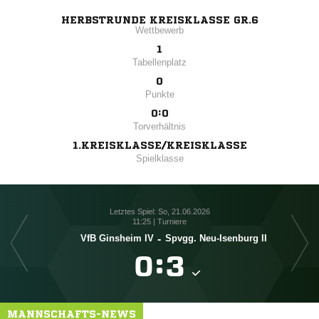
HERBSTRUNDE KREISKLASSE GR.6
Wettbewerb
1
Tabellenplatz
0
Punkte
0:0
Torverhältnis
1.KREISKLASSE/KREISKLASSE
Spielklasse
Letztes Spiel: So, 21.06.2026
11:25 | Turniere
VfB Ginsheim IV
-
Spvgg. Neu-Isenburg II

:

MANNSCHAFTS-NEWS