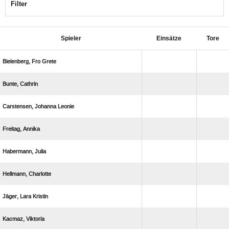
Filter
Spieler
Einsätze
Tore
  
 
  
 
 
 
  
 