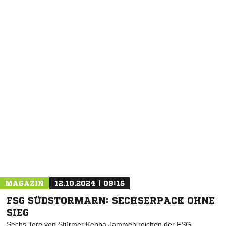
NACHRICHT SENDEN
* Pflichtfelder
MAGAZIN
12.10.2024 | 09:15
FSG SÜDSTORMARN: SECHSERPACK OHNE
SIEG
Sechs Tore von Stürmer Kebba Jammeh reichen der FSG