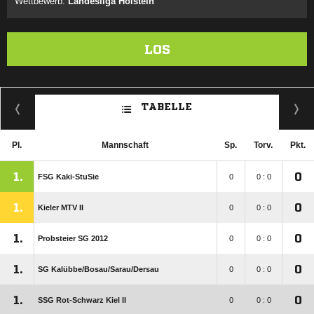
Wettbewerb:
Landesliga Holstein
LOS
TABELLE
Pl.
Mannschaft
Sp.
Torv.
Pkt.
1.
0
FSG Kaki-StuSie
0
0 : 0
1.
0
Kieler MTV II
0
0 : 0
1.
0
Probsteier SG 2012
0
0 : 0
1.
0
SG Kalübbe/​Bosau/​Sarau/​Dersau
0
0 : 0
1.
0
SSG Rot-Schwarz Kiel II
0
0 : 0