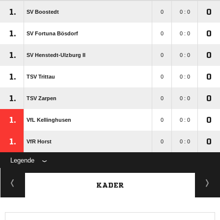
1.
0
SV Boostedt
0
0 : 0
1.
0
SV Fortuna Bösdorf
0
0 : 0
1.
0
SV Henstedt-Ulzburg II
0
0 : 0
1.
0
TSV Trittau
0
0 : 0
1.
0
TSV Zarpen
0
0 : 0
1.
0
VfL Kellinghusen
0
0 : 0
1.
0
VfR Horst
0
0 : 0
Legende
KADER