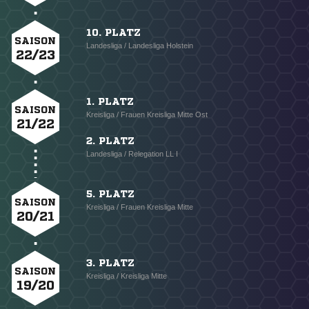
10. PLATZ
SAISON
Landesliga / Landesliga Holstein
22/23
1. PLATZ
SAISON
Kreisliga / Frauen Kreisliga Mitte Ost
21/22
2. PLATZ
Landesliga / Relegation LL I
5. PLATZ
SAISON
Kreisliga / Frauen Kreisliga Mitte
20/21
3. PLATZ
SAISON
Kreisliga / Kreisliga Mitte
19/20