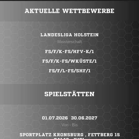
AKTUELLE WETTBEWERBE
LANDESLIGA HOLSTEIN
Meisterschaft
FS/F/K-FS/HFV-K/1
FS/F/K-FS/WKÜSTE/1
FS/F/L-FS/SHF/1
SPIELSTÄTTEN
01.07.2026 ​ 30.06.2027
Von - Bis
SPORTPLATZ KRONSBURG , FETTBERG 15