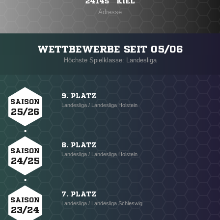
24145 KIEL
Adresse
WETTBEWERBE SEIT 05/06
Höchste Spielklasse: Landesliga
9. PLATZ
SAISON
Landesliga / Landesliga Holstein
25/26
8. PLATZ
SAISON
Landesliga / Landesliga Holstein
24/25
7. PLATZ
SAISON
Landesliga / Landesliga Schleswig
23/24