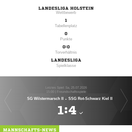
LANDESLIGA HOLSTEIN
Wettbewerb
1
Tabellenplatz
0
Punkte
0:0
Torverhältnis
LANDESLIGA
Spielklasse
Letztes Spiel: Sa, 25.07.2026
15:00 | Freundschaftsspiele
SG Wilstermarsch II
-
SSG Rot-Schwarz Kiel II

:

MANNSCHAFTS-NEWS