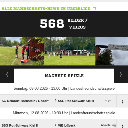
ALLE MANNSCHAFTS-NEWS IM ÜBERBLICK
568
BILDER /
VIDEOS
ANZEIGE
NÄCHSTE SPIELE
Sonntag, 09.08.2026 - 13:00 Uhr | Landesfreundschaftsspiele
:

:

SG Neudorf-Bornstein /​ Osdorf
SSG Rot-Schwarz Kiel II
Mittwoch, 12.08.2026 - 19:30 Uhr | Landesfreundschaftsspiele
:
Absetzung
SSG Rot-Schwarz Kiel II
VfB Lübeck