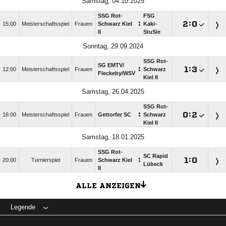
Samstag, 04.10.2025
SSG Rot-
FSG
:

:

15:00
Meisterschaftsspiel
Frauen
Schwarz Kiel
Kaki-
II
StuSie
Sonntag, 29.09.2024
SSG Rot-
SG EMTV/​
:

:

12:00
Meisterschaftsspiel
Frauen
Schwarz
Fleckeby/​WSV
Kiel II
Samstag, 26.04.2025
SSG Rot-
:

:

16:00
Meisterschaftsspiel
Frauen
Gettorfer SC
Schwarz
Kiel II
Samstag, 18.01.2025
SSG Rot-
SC Rapid
:

:

20:00
Turnierspiel
Frauen
Schwarz Kiel
Lübeck
II
ALLE ANZEIGEN
Legende