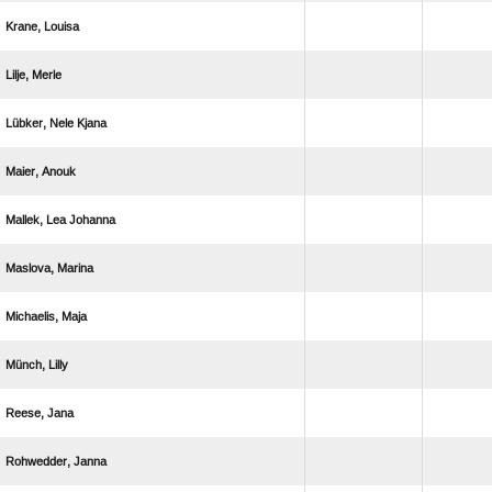
 
 
  
 
  
 
 
 
 
 