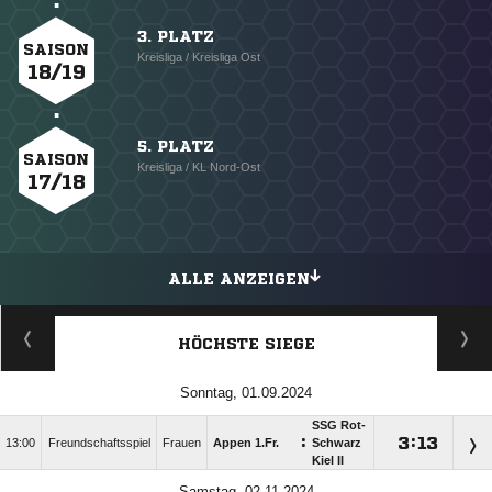
3. PLATZ
SAISON
Kreisliga / Kreisliga Ost
18/19
5. PLATZ
SAISON
Kreisliga / KL Nord-Ost
17/18
ALLE ANZEIGEN
HÖCHSTE SIEGE
Sonntag, 01.09.2024
SSG Rot-
:

:

13:00
Freundschaftsspiel
Frauen
Appen 1.Fr.
Schwarz
Kiel II
Samstag, 02.11.2024