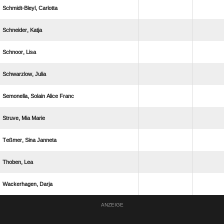
 
 
 
 
   
  
  
 
 
ANZEIGE