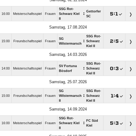
SSG Rot-
Gettorfer
:

:

16:00
Meisterschaftsspiel
Frauen
Schwarz Kiel
SC
II
Samstag, 17.08.2024
SSG Rot-
SG
:

:

15:00
Freundschaftsspiel
Frauen
Schwarz
Wilstermarsch
Kiel II
Samstag, 14.03.2026
SSG Rot-
SV Fortuna
:

:

14:00
Meisterschaftsspiel
Frauen
Schwarz
Bösdorf
Kiel II
Samstag, 25.07.2026
SG
SSG Rot-
:

:

15:00
Freundschaftsspiel
Frauen
Wilstermarsch
Schwarz
II
Kiel II
Samstag, 14.09.2024
SSG Rot-
FC Süd
:

:

16:00
Meisterschaftsspiel
Frauen
Schwarz Kiel
Kiel
II