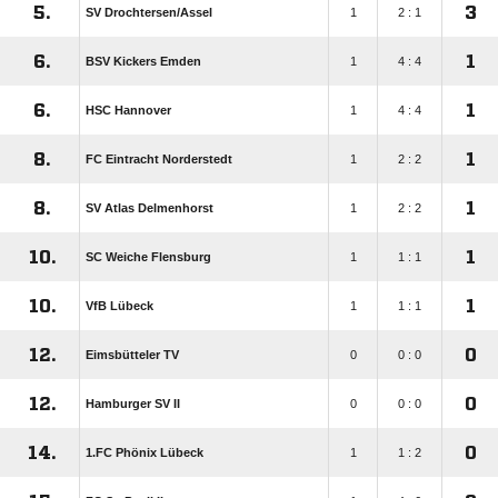
5.
3
SV Drochtersen/​Assel
1
2 : 1
6.
1
BSV Kickers Emden
1
4 : 4
6.
1
HSC Hannover
1
4 : 4
8.
1
FC Eintracht Norderstedt
1
2 : 2
8.
1
SV Atlas Delmenhorst
1
2 : 2
10.
1
SC Weiche Flensburg
1
1 : 1
10.
1
VfB Lübeck
1
1 : 1
12.
0
Eimsbütteler TV
0
0 : 0
12.
0
Hamburger SV II
0
0 : 0
14.
0
1.FC Phönix Lübeck
1
1 : 2