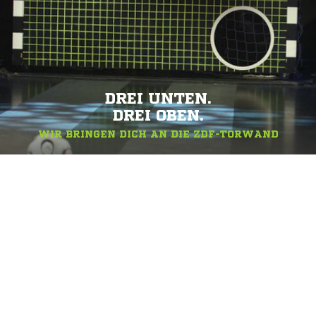
DREI UNTEN.
DREI OBEN.
WIR BRINGEN DICH AN DIE ZDF-TORWAND