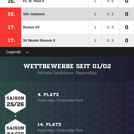
15.
0
FC St. Pauli II
1
4 : 6
16.
0
SSV Jeddeloh
1
0 : 2
17.
0
Bremer SV
1
0 : 3
17.
0
SV Werder Bremen II
1
0 : 3
Legende
WETTBEWERBE SEIT 01/02
Höchste Spielklasse: Regionalliga
4. PLATZ
SAISON
Regionalliga / Regionalliga Nord
25/26
14. PLATZ
SAISON
Regionalliga / Regionalliga Nord