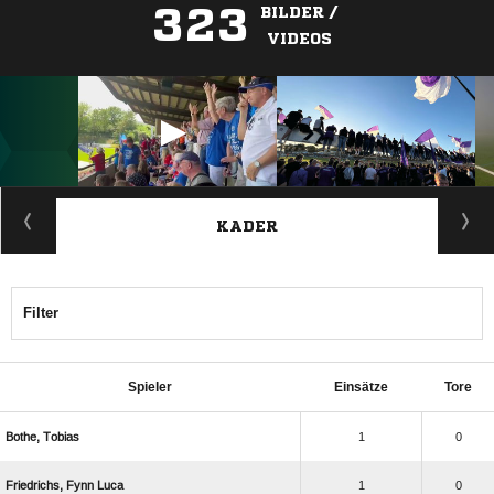
323
BILDER /
VIDEOS
ANZEIGE
KADER
Filter
Spieler
Einsätze
Tore
 
1
0
  
1
0