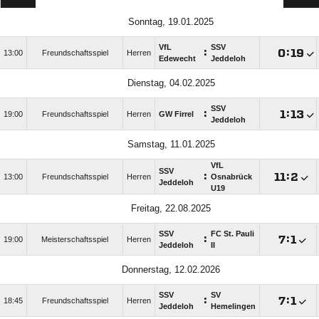
Sonntag, 19.01.2025
VfL
SSV
:

:

13:00
Freundschaftsspiel
Herren
Edewecht
Jeddeloh
Dienstag, 04.02.2025
SSV
:

:

19:00
Freundschaftsspiel
Herren
GW Firrel
Jeddeloh
Samstag, 11.01.2025
VfL
SSV
:

:

13:00
Freundschaftsspiel
Herren
Osnabrück
Jeddeloh
U19
Freitag, 22.08.2025
SSV
FC St. Pauli
:

:

19:00
Meisterschaftsspiel
Herren
Jeddeloh
II
Donnerstag, 12.02.2026
SSV
SV
:

:

18:45
Freundschaftsspiel
Herren
Jeddeloh
Hemelingen