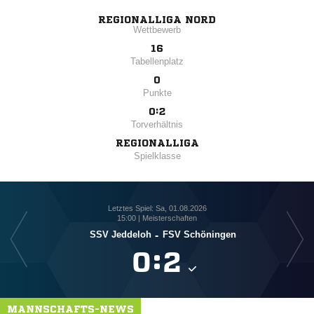
REGIONALLIGA NORD
Wettbewerb
16
Tabellenplatz
0
Punkte
0:2
Torverhältnis
REGIONALLIGA
Spielklasse
Letztes Spiel: Sa, 01.08.2026
15:00 | Meisterschaften
SSV Jeddeloh
-
FSV Schöningen

:

MANNSCHAFTS-NEWS