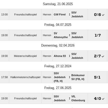
Samstag, 21.06.2025
SSV
:

:

13:00
Freundschaftsspiel
Herren
GW Firrel
Jeddeloh
Freitag, 04.07.2025
SV
SSV
:

:

19:00
Freundschaftsspiel
Herren
Altenoythe
Jeddeloh
Donnerstag, 02.04.2026
SSV
:

:

19:00
Meisterschaftsspiel
Herren
Altona 93
Jeddeloh
Freitag, 27.12.2024
SSV
Brinkumer
:

:

17:58
Hallenmeisterschaftsspiel
Herren
Jeddeloh
SV (FB, H)
(FB, H)
Freitag, 27.06.2025
SSV
VfL
:

:

19:00
Freundschaftsspiel
Herren
Jeddeloh
Oldenburg