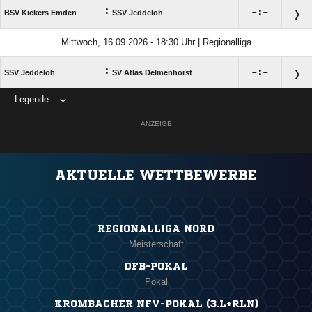
:

:

BSV Kickers Emden
SSV Jeddeloh
Mittwoch, 16.09.2026 - 18:30 Uhr | Regionalliga
:

:

SSV Jeddeloh
SV Atlas Delmenhorst
Legende
ANZEIGE
AKTUELLE WETTBEWERBE
REGIONALLIGA NORD
Meisterschaft
DFB-POKAL
Pokal
KROMBACHER NFV-POKAL (3.L+RLN)