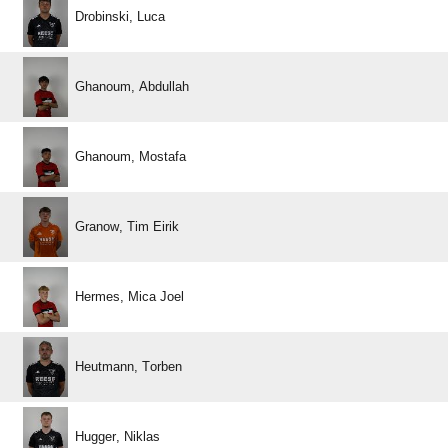
 
 
 
  
  
 
 