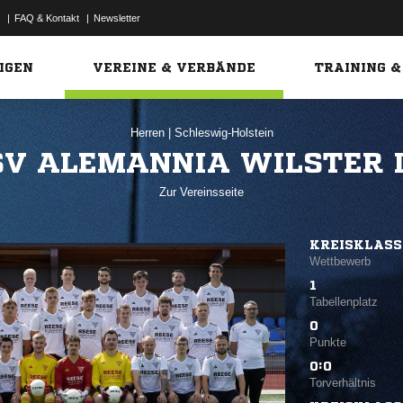
|
FAQ & Kontakt
|
Newsletter
Link
IGEN
VEREINE & VERBÄNDE
TRAINING &
Herren
|
Schleswig-Holstein
SV ALEMANNIA WILSTER I
Zur Vereinsseite
KREISKLASSE
Wettbewerb
1
Tabellenplatz
0
Punkte
0:0
Torverhältnis