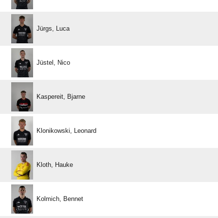
 
 
 
 
 
 