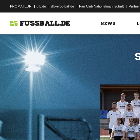
PROMATEUR
|
dfb.de
|
dfb-efootball.de
|
Fan Club Nationalmannschaft
|
Partner
FUSSBALL.DE
NEWS
L