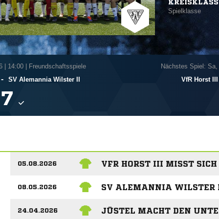
KREISKLASS
Spielklasse
6
|
14:00 | Freundschaftsspiele
Nächstes Spiel: Sa,
-
SV Alemannia Wilster II
VfR Horst III

VFR HORST III MISST SIC
05.08.2026
SV ALEMANNIA WILSTER I
08.05.2026
JÜSTEL MACHT DEN UNTE
24.04.2026