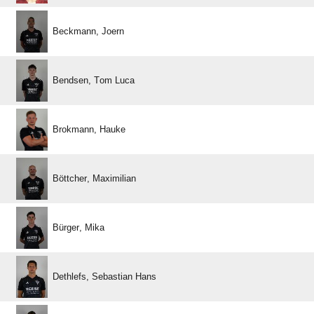
 
  
 
 
 
  