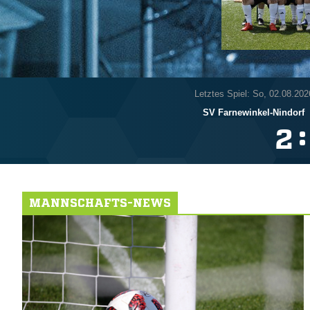
Letztes Spiel: So, 02.08.202
SV Farnewinkel-Nindorf
:

MANNSCHAFTS-NEWS