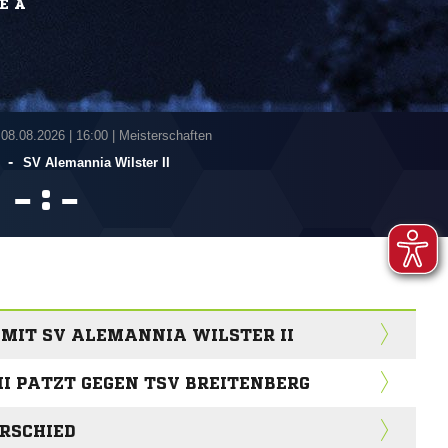
E A
 08.08.2026
|
16:00 | Meisterschaften
-
SV Alemannia Wilster II
:


H MIT SV ALEMANNIA WILSTER II
I PATZT GEGEN TSV BREITENBERG
RSCHIED