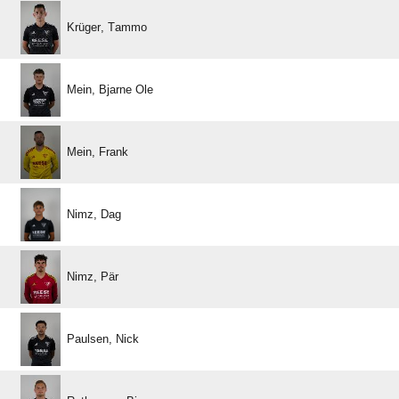
 
  
 
 
 
 