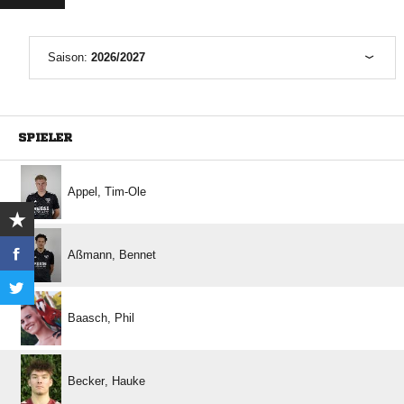
Saison:
2026/2027
SPIELER
 
 
 
 