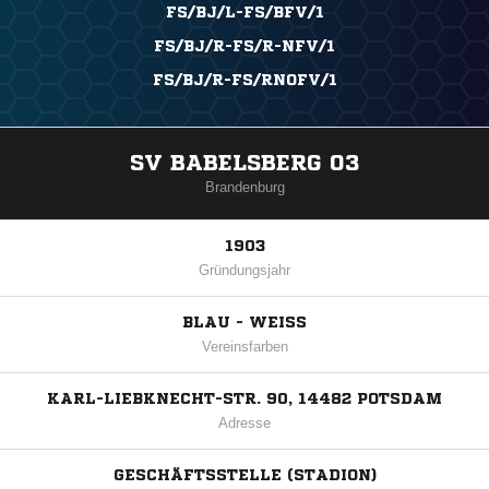
FS/BJ/L-FS/BFV/1
FS/BJ/R-FS/R-NFV/1
FS/BJ/R-FS/RNOFV/1
SV BABELSBERG 03
Brandenburg
1903
Gründungsjahr
BLAU - WEISS
Vereinsfarben
KARL-LIEBKNECHT-STR. 90, 14482 POTSDAM
Adresse
GESCHÄFTSSTELLE (STADION)