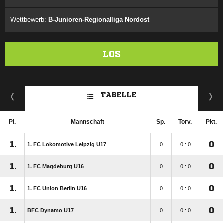
Wettbewerb:
B-Junioren-Regionalliga Nordost
LOS
TABELLE
Pl.
Mannschaft
Sp.
Torv.
Pkt.
1.
0
1. FC Lokomotive Leipzig U17
0
0 : 0
1.
0
1. FC Magdeburg U16
0
0 : 0
1.
0
1. FC Union Berlin U16
0
0 : 0
1.
0
BFC Dynamo U17
0
0 : 0