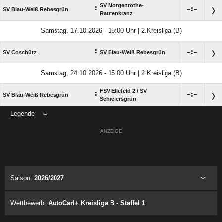
SV Morgenröthe-
:

:

SV Blau-Weiß Rebesgrün
Rautenkranz
Samstag, 17.10.2026 - 15:00 Uhr | 2.Kreisliga (B)
:

:

SV Coschütz
SV Blau-Weiß Rebesgrün
Samstag, 24.10.2026 - 15:00 Uhr | 2.Kreisliga (B)
FSV Ellefeld 2 /​ SV
:

:

SV Blau-Weiß Rebesgrün
Schreiersgrün
Legende
ANZEIGE
Saison:
2026/2027
Wettbewerb:
AutoCarl+ Kreisliga B - Staffel 1