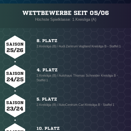
WETTBEWERBE SEIT 05/06
Höchste Spielklasse: 1.Kreisliga (A)
8. PLATZ
SAISON
2.Kreisliga (B) / Audi Zentrum Vogtland Kreisliga B - Staffel 1
25/26
4. PLATZ
SAISON
2.Kreisliga (B) / Autohaus Thomas Schneider Kreisliga B -
24/25
Staffel 1
5. PLATZ
SAISON
2.Kreisliga (B) / AutoCentrum Carl Kreisliga B - Staffel 1
23/24
10. PLATZ