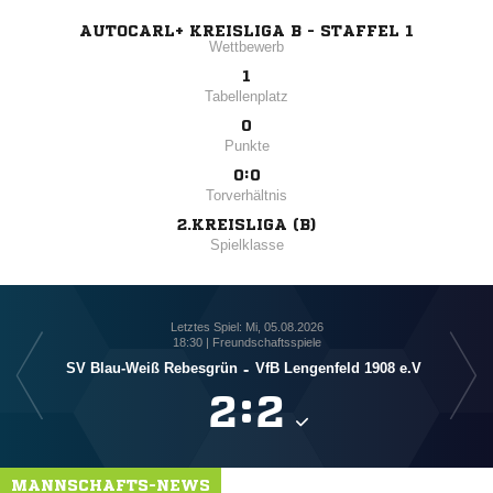
AUTOCARL+ KREISLIGA B - STAFFEL 1
Wettbewerb
1
Tabellenplatz
0
Punkte
0:0
Torverhältnis
2.KREISLIGA (B)
Spielklasse
Letztes Spiel: Mi, 05.08.2026
18:30 | Freundschaftsspiele
SpG 
SV Blau-Weiß Rebesgrün
-
VfB Lengenfeld 1908 e.V

:

MANNSCHAFTS-NEWS