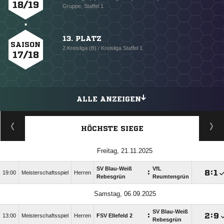
18/19
Gruppe, Staffel 1
13. PLATZ
SAISON
2.Kreisliga (B) / Kreisliga Staffel 1
17/18
ALLE ANZEIGEN
HÖCHSTE SIEGE
Freitag, 21.11.2025
SV Blau-Weiß
VfL
:

:

19:00
Meisterschaftsspiel
Herren
Rebesgrün
Reumtengrün
Samstag, 06.09.2025
SV Blau-Weiß
:

:

13:00
Meisterschaftsspiel
Herren
FSV Ellefeld 2
Rebesgrün