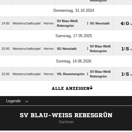
Rebesgrün
Donnerstag, 31.10.2024
SV Blau-Weiß
:

:

14:00
Meisterschaftsspiel
Herren
SG Neustadt
Rebesgrün
Samstag, 17.05.2025
SV Blau-Weiß
:

:

15:00
Meisterschaftsspiel
Herren
SG Neustadt
Rebesgrün
Sonntag, 14.06.2026
SV Blau-Weiß
:

:

15:00
Meisterschaftsspiel
Herren
VfL Reumtengrün
Rebesgrün
ALLE ANZEIGEN
Legende
SV BLAU-WEISS REBESGRÜN
Sachsen