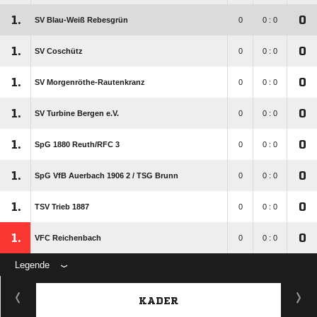
1.
0
SV Blau-Weiß Rebesgrün
0
0 : 0
1.
0
SV Coschütz
0
0 : 0
1.
0
SV Morgenröthe-Rautenkranz
0
0 : 0
1.
0
SV Turbine Bergen e.V.
0
0 : 0
1.
0
SpG 1880 Reuth/​RFC 3
0
0 : 0
1.
0
SpG VfB Auerbach 1906 2 /​ TSG Brunn
0
0 : 0
1.
0
TSV Trieb 1887
0
0 : 0
1.
0
VFC Reichenbach
0
0 : 0
Legende
KADER