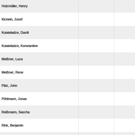
 
 
 
 
 
 
 
 
 
 