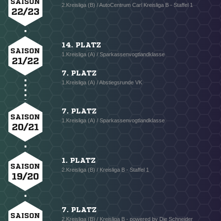
SAISON
2.Kreisliga (B) / AutoCentrum Carl Kreisliga B - Staffel 1
22/23
14. PLATZ
SAISON
1.Kreisliga (A) / Sparkassenvogtlandklasse
21/22
7. PLATZ
1.Kreisliga (A) / Abstiegsrunde VK
7. PLATZ
SAISON
1.Kreisliga (A) / Sparkassenvogtlandklasse
20/21
1. PLATZ
SAISON
2.Kreisliga (B) / Kreisliga B - Staffel 1
19/20
7. PLATZ
SAISON
2.Kreisliga (B) / Kreisliga B - powered by Die Schneider