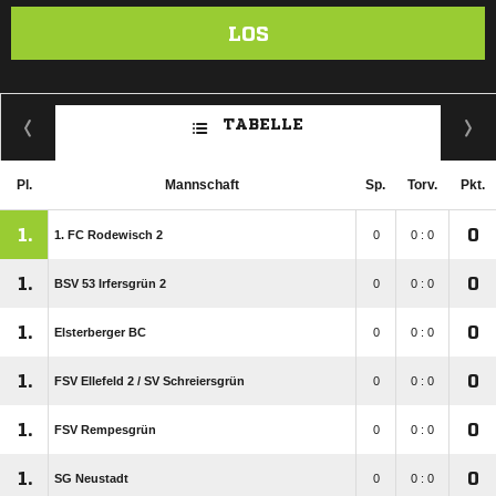
LOS
TABELLE
Pl.
Mannschaft
Sp.
Torv.
Pkt.
1.
0
1. FC Rodewisch 2
0
0 : 0
1.
0
BSV 53 Irfersgrün 2
0
0 : 0
1.
0
Elsterberger BC
0
0 : 0
1.
0
FSV Ellefeld 2 /​ SV Schreiersgrün
0
0 : 0
1.
0
FSV Rempesgrün
0
0 : 0
1.
0
SG Neustadt
0
0 : 0