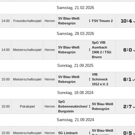
Samstag, 21.02.2026
SV Blau-Weiß
:

:

14:00
Freundschaftsspiel
Herren
FSV Treuen 2
Rebesgrün
Samstag, 28.03.2026
SpG VfB
SV Blau-Weiß
Auerbach
:

:

14:00
Meisterschaftsspiel
Herren
Rebesgrün
1906 2 /​ TSG
Brunn
Sonntag, 21.09.2025
VfB
SV Blau-Weiß
:

:

15:00
Meisterschaftsspiel
Herren
Schöneck
Rebesgrün
1912 e.V. 2
Sonntag, 18.08.2024
SpG
SV Blau-Weiß
:

:

15:00
Pokalspiel
Herren
Bobenneukirchen/​
Rebesgrün
Burgstein
Samstag, 21.09.2024
SV Blau-Weiß
:

:

15:00
Meisterschaftsspiel
Herren
SG Limbach