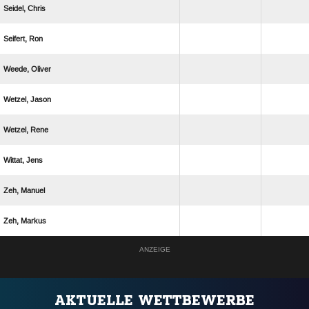
 
 
 
 
 
 
 
 
ANZEIGE
AKTUELLE WETTBEWERBE