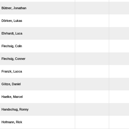
 
 
 
 
 
 
 
 
 
 