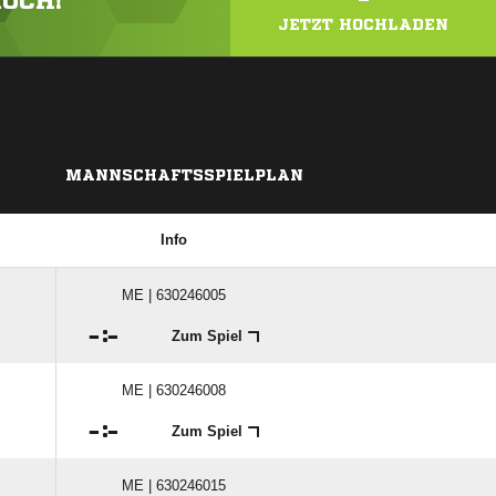
HOCH!
JETZT HOCHLADEN
MANNSCHAFTSSPIELPLAN
Info
ME | 630246005

:

Zum Spiel
ME | 630246008

:

Zum Spiel
ME | 630246015