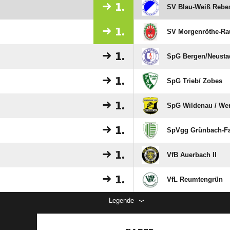
1.
SV Blau-Weiß Rebe
1.
SV Morgenröthe-Ra
1.
SpG Bergen/​Neusta
1.
SpG Trieb/​ Zobes
1.
SpG Wildenau /​ Wer
1.
SpVgg Grünbach-Fa
1.
VfB Auerbach II
1.
VfL Reumtengrün
Legende