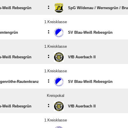
:
u-Weiß Rebesgrün
SpG Wildenau /​ Wernesgrün /​ Br
1.Kreisklasse
:
umtengrün
SV Blau-Weiß Rebesgrün
1.Kreisklasse
:
u-Weiß Rebesgrün
VfB Auerbach II
1.Kreisklasse
:
genröthe-Rautenkranz
SV Blau-Weiß Rebesgrün
Kreispokal
:
u-Weiß Rebesgrün
VfB Auerbach II
1.Kreisklasse