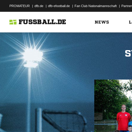
PROMATEUR
|
dfb.de
|
dfb-efootball.de
|
Fan Club Nationalmannschaft
|
Partner
FUSSBALL.DE
NEWS
L
S