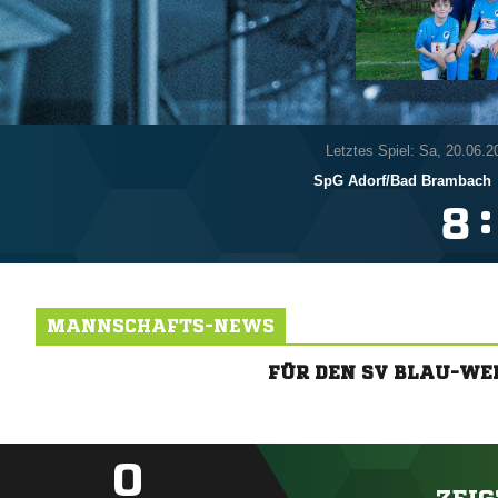
Letztes Spiel: Sa, 20.06.2
SpG Adorf/​Bad Brambach
:

MANNSCHAFTS-NEWS
FÜR DEN SV BLAU-WE
0