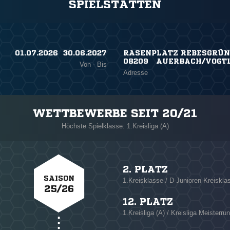
SPIELSTÄTTEN
01.07.2026 ​ 30.06.2027
RASENPLATZ REBESGRÜN 
08209 AUERBACH/VOGTL
Von - Bis
Adresse
WETTBEWERBE SEIT 20/21
Höchste Spielklasse: 1.Kreisliga (A)
2. PLATZ
SAISON
1.Kreisklasse / D-Junioren Kreisklas
25/26
12. PLATZ
1.Kreisliga (A) / Kreisliga Meisterru