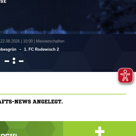
SSE
 22.08.2026
|
10:00 | Meisterschaften
-
ebesgrün
1. FC Rodewisch 2
:


FTS-NEWS ANGELEGT.
+