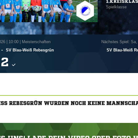
1.KREISKLA
Spielklasse
026
|
10:00 | Meisterschaften
Nächstes Spiel: Sa,
-
SV Blau-Weiß Rebesgrün
SV Blau-Weiß R

ISS REBESGRÜN WURDEN NOCH KEINE MANNSCHA