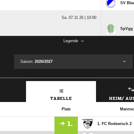
SV Bla
Sa, 07.11.26 |
10:00
SpVgg 
Legende
Saison:
2026/2027
TABELLE
HEIM/ A
Platz
Mannsc
1.
1. FC Rodewisch 2