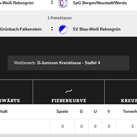
:
u-Weiß Rebesgrün
SpG Bergen/​Neustadt/​Werda
1.Kreisklasse
:
Grünbach-Falkenstein
SV Blau-Weiß Rebesgrün
ANZEIGE
Wettbewerb:
D-Junioren Kreisklasse - Staffel 4
USWÄRTS
FIEBERKURVE
KREUZ
haft
Spiele
G
U
V
Torverh
0
0
0
0
0 :