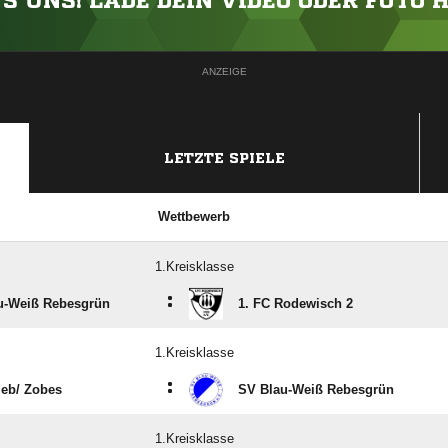
'S UNS! LADE DEIN VIDEO ODER FOTO 
ANZEIGE
LETZTE SPIELE
Wettbewerb
1.Kreisklasse
:
u-Weiß Rebesgrün
1. FC Rodewisch 2
1.Kreisklasse
:
eb/​ Zobes
SV Blau-Weiß Rebesgrün
1.Kreisklasse