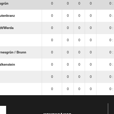
sgrün
0
0
0
0
0 :
utenkranz
0
0
0
0
0 :
dt/​Werda
0
0
0
0
0 :
0
0
0
0
0 :
nesgrün /​ Brunn
0
0
0
0
0 :
lkenstein
0
0
0
0
0 :
0
0
0
0
0 :
0
0
0
0
0 :