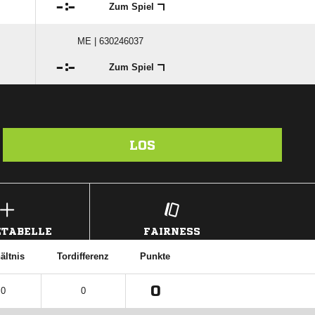

:

Zum Spiel
ME | 630246037

:

Zum Spiel
LOS
TABELLE
FAIRNESS
ältnis
Tordifferenz
Punkte
0
 0
0