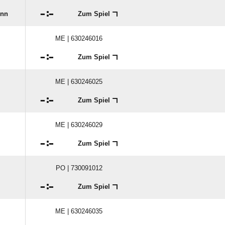

:

unn
Zum Spiel
ME | 630246016

:

Zum Spiel
ME | 630246025

:

Zum Spiel
ME | 630246029

:

Zum Spiel
PO | 730091012

:

Zum Spiel
ME | 630246035