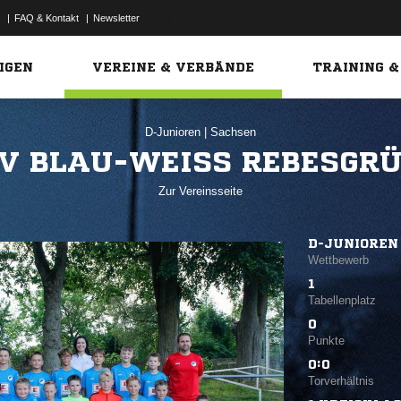
|
FAQ & Kontakt
|
Newsletter
Link
IGEN
VEREINE & VERBÄNDE
TRAINING &
D-Junioren
|
Sachsen
V BLAU-WEISS REBESGRÜ
Zur Vereinsseite
D-JUNIOREN
Wettbewerb
1
Tabellenplatz
0
Punkte
0:0
Torverhältnis