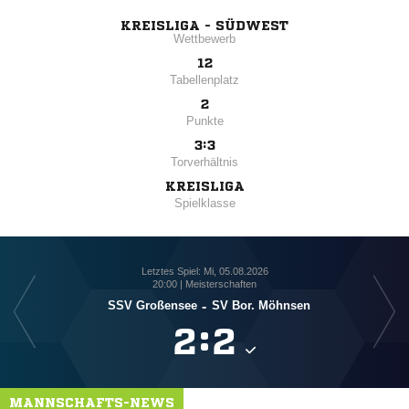
KREISLIGA - SÜDWEST
Wettbewerb
12
Tabellenplatz
2
Punkte
3:3
Torverhältnis
KREISLIGA
Spielklasse
Letztes Spiel: Mi, 05.08.2026
20:00 | Meisterschaften
SSV Großensee
-
SV Bor. Möhnsen

:

MANNSCHAFTS-NEWS