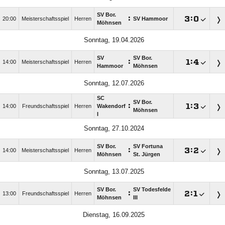
SV Bor.
:

:

20:00
Meisterschaftsspiel
Herren
SV Hammoor
Möhnsen
Sonntag, 19.04.2026
SV
SV Bor.
:

:

14:00
Meisterschaftsspiel
Herren
Hammoor
Möhnsen
Sonntag, 12.07.2026
SC
SV Bor.
:

:

14:00
Freundschaftsspiel
Herren
Wakendorf
Möhnsen
I
Sonntag, 27.10.2024
SV Bor.
SV Fortuna
:

:

14:00
Meisterschaftsspiel
Herren
Möhnsen
St. Jürgen
Sonntag, 13.07.2025
SV Bor.
SV Todesfelde
:

:

13:00
Freundschaftsspiel
Herren
Möhnsen
III
Dienstag, 16.09.2025