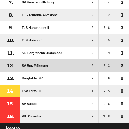
7.
3
SV Henstedt-Ulzburg
2
5 : 4
8.
3
TuS Teutonia Alveslohe
2
3 : 2
9.
3
TuS Hartenholm II
2
6 : 6
10.
3
TuS Hoisdorf
2
5 : 5
11.
3
SG Bargteheide-Hammoor
2
5 : 9
12.
2
SV Bor. Möhnsen
2
3 : 3
13.
0
Bargfelder SV
2
3 : 6
14.
0
TSV Trittau II
1
2 : 5
15.
0
SV Sülfeld
2
0 : 6
16.
0
VfL Oldesloe
2
3 : 11
Legende