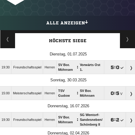
ALLE ANZEIGEN
HÖCHSTE SIEGE
Dienstag, 01.07.2025
SV Bor.
Vorwärts Ost
:

:

19:30
Freundschaftsspiel
Herren
Möhnsen
1.
Sonntag, 30.03.2025
TSV
SV Bor.
:

:

15:00
Meisterschaftsspiel
Herren
V
Gudow
Möhnsen
Donnerstag, 16.07.2026
SG Wentorf-
SV Bor.
:

:

19:30
Freundschaftsspiel
Herren
Sandesneben/​
Möhnsen
Schönberg II
Donnerstag, 02.04.2026