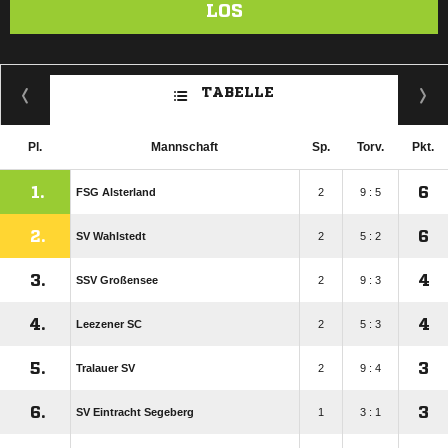
LOS
TABELLE
Pl.
Mannschaft
Sp.
Torv.
Pkt.
1.
6
FSG Alsterland
2
9 : 5
2.
6
SV Wahlstedt
2
5 : 2
3.
4
SSV Großensee
2
9 : 3
4.
4
Leezener SC
2
5 : 3
5.
3
Tralauer SV
2
9 : 4
6.
3
SV Eintracht Segeberg
1
3 : 1