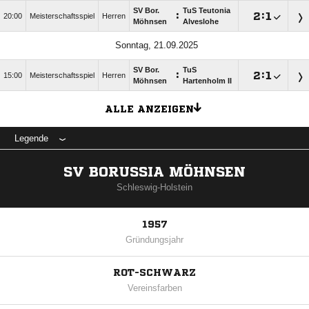
SV Bor.
TuS Teutonia
:

:

20:00
Meisterschaftsspiel
Herren
Möhnsen
Alveslohe
Sonntag, 21.09.2025
SV Bor.
TuS
:

:

15:00
Meisterschaftsspiel
Herren
Möhnsen
Hartenholm II
ALLE ANZEIGEN
Legende
SV BORUSSIA MÖHNSEN
Schleswig-Holstein
1957
Gründungsjahr
ROT-SCHWARZ
Vereinsfarben