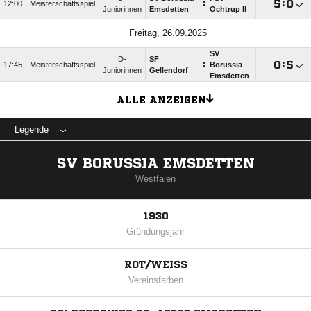
:

:

12:00
Meisterschaftsspiel
Juniorinnen
Emsdetten
Ochtrup II
Freitag, 26.09.2025
SV
D-
SF
:

:

17:45
Meisterschaftsspiel
Borussia
Juniorinnen
Gellendorf
Emsdetten
ALLE ANZEIGEN
Legende
SV BORUSSIA EMSDETTEN
Westfalen
1930
Gründungsjahr
ROT/WEISS
Vereinsfarben