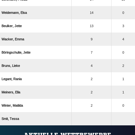
 
14
0
 
13
3
 
9
4
 
7
0
 
4
2
 
2
1
 
2
1
 
2
0
 
ANZEIGE