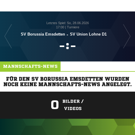
Letztes Spiel: So, 28.06.2026
17:00 | Turniere
SV Borussia Emsdetten
-
SV Union Lohne D1

:

MANNSCHAFTS-NEWS
FÜR DEN SV BORUSSIA EMSDETTEN WURDEN
NOCH KEINE MANNSCHAFTS-NEWS ANGELEGT.
0
BILDER /
VIDEOS