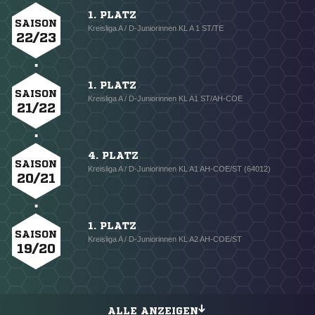
1. PLATZ
SAISON
Kreisliga A / D-Juniorinnen KL A 1 ST/TE
22/23
1. PLATZ
SAISON
Kreisliga A / D-Juniorinnen KL A1 ST/AH-COE
21/22
4. PLATZ
SAISON
Kreisliga A / D-Juniorinnen KL A1 AH-COE/ST (64012)
20/21
1. PLATZ
SAISON
Kreisliga A / D-Juniorinnen KL A2 AH-COE/ST
19/20
ALLE ANZEIGEN