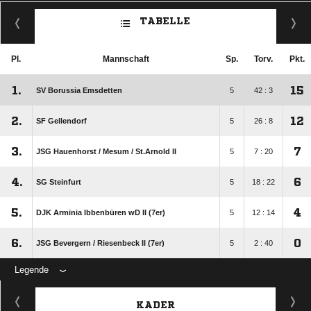
TABELLE
Pl.
Mannschaft
Sp.
Torv.
Pkt.
1.
15
SV Borussia Emsdetten
5
42 : 3
2.
12
SF Gellendorf
5
26 : 8
3.
7
JSG Hauenhorst /​ Mesum /​ St.Arnold II
5
7 : 20
4.
6
SG Steinfurt
5
18 : 22
5.
4
DJK Arminia Ibbenbüren wD II (7er)
5
12 : 14
6.
0
JSG Bevergern /​ Riesenbeck II (7er)
5
2 : 40
Legende
KADER