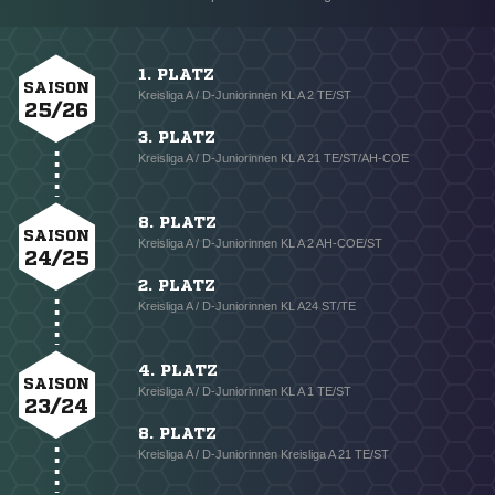
1. PLATZ
SAISON
Kreisliga A / D-Juniorinnen KL A 2 TE/ST
25/26
3. PLATZ
Kreisliga A / D-Juniorinnen KL A 21 TE/ST/AH-COE
8. PLATZ
SAISON
Kreisliga A / D-Juniorinnen KL A 2 AH-COE/ST
24/25
2. PLATZ
Kreisliga A / D-Juniorinnen KL A24 ST/TE
4. PLATZ
SAISON
Kreisliga A / D-Juniorinnen KL A 1 TE/ST
23/24
8. PLATZ
Kreisliga A / D-Juniorinnen Kreisliga A 21 TE/ST