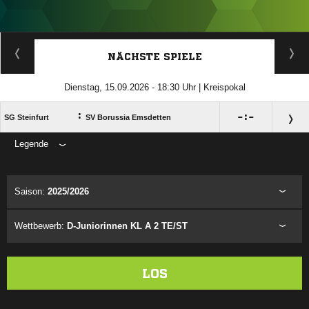
ANZEIGE
NÄCHSTE SPIELE
Dienstag, 15.09.2026 - 18:30 Uhr | Kreispokal
:

:

SG Steinfurt
SV Borussia Emsdetten
Legende
ANZEIGE
Saison:
2025/2026
Wettbewerb:
D-Juniorinnen KL A 2 TE/ST
LOS