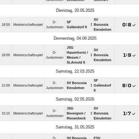
Dienstag, 20.05.2025
SV
D-
SF
:

:

18:00
Meisterschaftsspiel
Borussia
Juniorinnen
Gellendorf II
Emsdetten
Donnerstag, 04.09.2025
JSG
SV
D-
Hauenhorst /​
:

:

18:00
Meisterschaftsspiel
Borussia
Juniorinnen
Mesum /​
Emsdetten
St.Arnold II
Samstag, 22.03.2025
SF
D-
SV Borussia
:

:

12:00
Meisterschaftsspiel
Gellendorf
Juniorinnen
Emsdetten
II
Samstag, 02.05.2026
JSG
SV
D-
:

:

15:15
Meisterschaftsspiel
Bevergern /​
Borussia
Juniorinnen
Riesenbeck
Emsdetten
Samstag, 31.05.2025
D-
SV Borussia
FSV