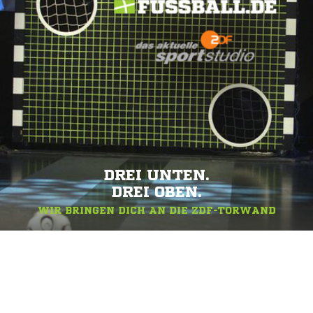
DREI UNTEN.
DREI OBEN.
WIR BRINGEN DICH AN DIE ZDF-TORWAND