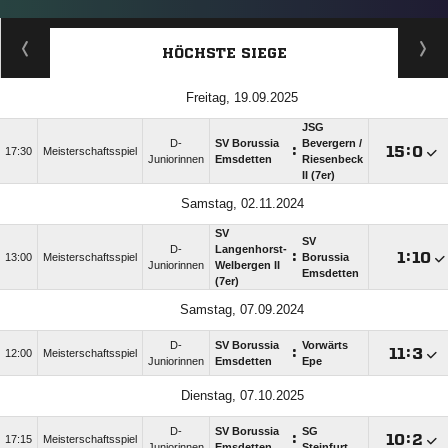
HÖCHSTE SIEGE
Freitag, 19.09.2025
JSG
D-
SV Borussia
Bevergern /​
:

:

17:30
Meisterschaftsspiel
Juniorinnen
Emsdetten
Riesenbeck
II (7er)
Samstag, 02.11.2024
SV
SV
D-
Langenhorst-
:

:

13:00
Meisterschaftsspiel
Borussia
Juniorinnen
Welbergen II
Emsdetten
(7er)
Samstag, 07.09.2024
D-
SV Borussia
Vorwärts
:

:

12:00
Meisterschaftsspiel
Juniorinnen
Emsdetten
Epe
Dienstag, 07.10.2025
D-
SV Borussia
SG
:

:

17:15
Meisterschaftsspiel
Juniorinnen
Emsdetten
Steinfurt