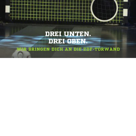
DREI UNTEN.
DREI OBEN.
WIR BRINGEN DICH AN DIE ZDF-TORWAND