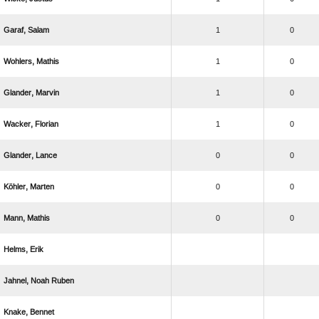
 
1
0
 
1
0
 
1
0
 
1
0
 
0
0
 
0
0
 
0
0
 
  
 