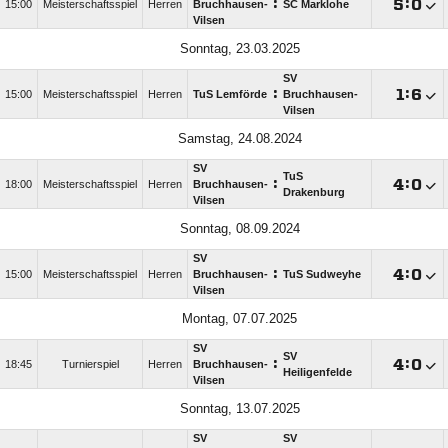
:

:

15:00
Meisterschaftsspiel
Herren
Bruchhausen-
SC Marklohe
Vilsen
Sonntag, 23.03.2025
SV
:

:

15:00
Meisterschaftsspiel
Herren
TuS Lemförde
Bruchhausen-
Vilsen
Samstag, 24.08.2024
SV
TuS
:

:

18:00
Meisterschaftsspiel
Herren
Bruchhausen-
Drakenburg
Vilsen
Sonntag, 08.09.2024
SV
:

:

15:00
Meisterschaftsspiel
Herren
Bruchhausen-
TuS Sudweyhe
Vilsen
Montag, 07.07.2025
SV
SV
:

:

18:45
Turnierspiel
Herren
Bruchhausen-
Heiligenfelde
Vilsen
Sonntag, 13.07.2025
SV
SV