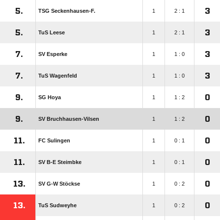
5.
3
TSG Seckenhausen-F.
1
2 : 1
5.
3
TuS Leese
1
2 : 1
7.
3
SV Esperke
1
1 : 0
7.
3
TuS Wagenfeld
1
1 : 0
9.
0
SG Hoya
1
1 : 2
9.
0
SV Bruchhausen-Vilsen
1
1 : 2
11.
0
FC Sulingen
1
0 : 1
11.
0
SV B-E Steimbke
1
0 : 1
13.
0
SV G-W Stöckse
1
0 : 2
13.
0
TuS Sudweyhe
1
0 : 2