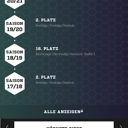
20/21
2. PLATZ
SAISON
Kreisliga / Kreisliga Diepholz
19/20
16. PLATZ
SAISON
Bezirksliga / Bezirksliga Hannover Staffel 1
18/19
2. PLATZ
SAISON
Kreisliga / Kreisliga Diepholz
17/18
ALLE ANZEIGEN