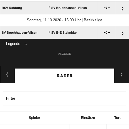
:

:

RSV Rehburg
SV Bruchhausen-Vilsen
Sonntag, 11.10.2026 - 15:00 Uhr | Bezirksliga
:

:

SV Bruchhausen-Vilsen
SV B-E Steimbke
Legende
ANZEIGE
KADER
Filter
Spieler
Einsätze
Tore