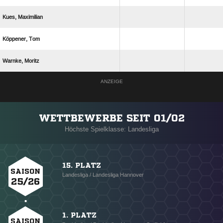
 
 
 
ANZEIGE
WETTBEWERBE SEIT 01/02
Höchste Spielklasse: Landesliga
15. PLATZ
SAISON
Landesliga / Landesliga Hannover
25/26
1. PLATZ
SAISON