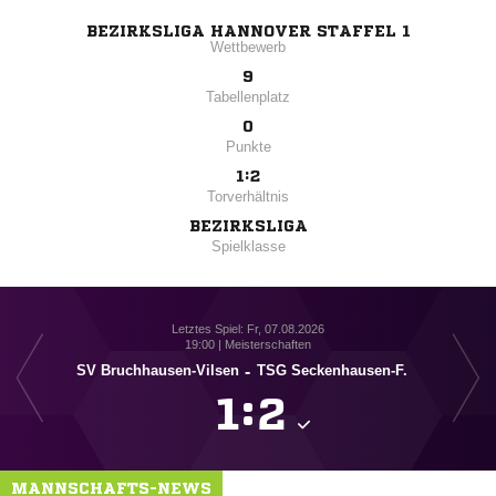
BEZIRKSLIGA HANNOVER STAFFEL 1
Wettbewerb
9
Tabellenplatz
0
Punkte
1:2
Torverhältnis
BEZIRKSLIGA
Spielklasse
Letztes Spiel: Fr, 07.08.2026
19:00 | Meisterschaften
SV Bruchhausen-Vilsen
-
TSG Seckenhausen-F.

:

MANNSCHAFTS-NEWS