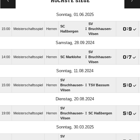
HÖCHSTE SIEGE
Sonntag, 01.06.2025
SV
SC
:

:

15:00
Meisterschaftsspiel
Herren
Bruchhausen-
Haßbergen
Vilsen
Samstag, 28.09.2024
SV
:

:

14:00
Meisterschaftsspiel
Herren
SC Marklohe
Bruchhausen-
Vilsen
Sonntag, 11.08.2024
SV
:

:

15:00
Meisterschaftsspiel
Herren
Bruchhausen-
TSV Bassum
Vilsen
Dienstag, 20.08.2024
SV
:

:

19:00
Meisterschaftsspiel
Herren
Bruchhausen-
SC Haßbergen
Vilsen
Sonntag, 30.03.2025
SV