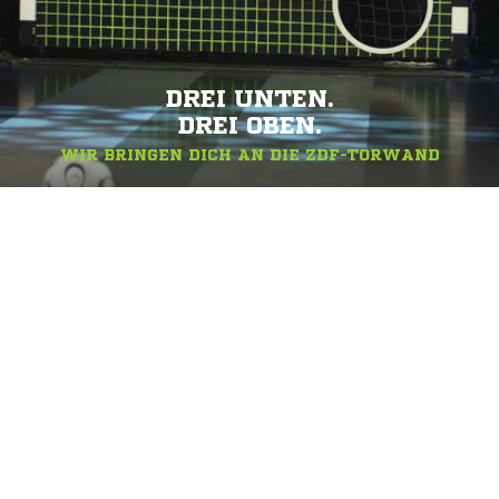
DREI UNTEN.
DREI OBEN.
WIR BRINGEN DICH AN DIE ZDF-TORWAND