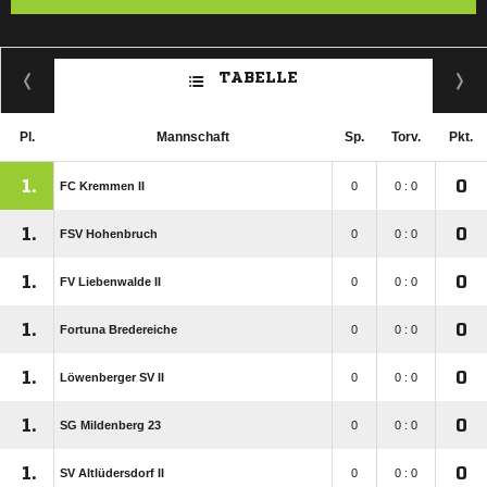
TABELLE
Pl.
Mannschaft
Sp.
Torv.
Pkt.
1.
0
FC Kremmen II
0
0 : 0
1.
0
FSV Hohenbruch
0
0 : 0
1.
0
FV Liebenwalde II
0
0 : 0
1.
0
Fortuna Bredereiche
0
0 : 0
1.
0
Löwenberger SV II
0
0 : 0
1.
0
SG Mildenberg 23
0
0 : 0
1.
0
SV Altlüdersdorf II
0
0 : 0