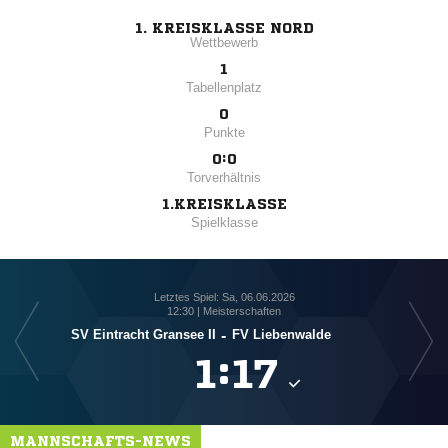
1. KREISKLASSE NORD
Wettbewerb
1
Tabellenplatz
0
Punkte
0:0
Torverhältnis
1.KREISKLASSE
Spielklasse
Letztes Spiel: Sa, 06.06.2026
12:30 | Meisterschaften
SV Eintracht Gransee II
-
FV Liebenwalde

:

MANNSCHAFTS-NEWS