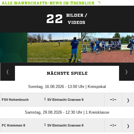
ALLE MANNSCHAFTS-NEWS IM ÜBERBLICK
22
BILDER /
VIDEOS
ANZEIGE
NÄCHSTE SPIELE
Sonntag, 16.08.2026 - 13:00 Uhr | Kreispokal
:

:

FSV Hohenbruch
SV Eintracht Gransee II
Samstag, 29.08.2026 - 12:30 Uhr | 1.Kreisklasse
:

:

FC Kremmen II
SV Eintracht Gransee II