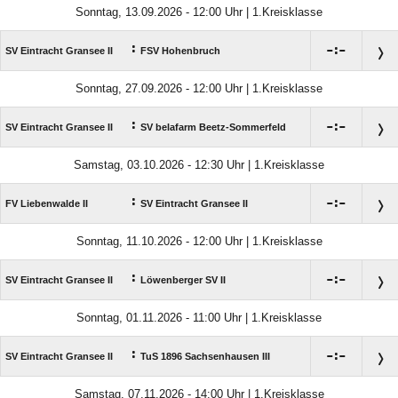
Sonntag, 13.09.2026 - 12:00 Uhr | 1.Kreisklasse
:

:

SV Eintracht Gransee II
FSV Hohenbruch
Sonntag, 27.09.2026 - 12:00 Uhr | 1.Kreisklasse
:

:

SV Eintracht Gransee II
SV belafarm Beetz-Sommerfeld
Samstag, 03.10.2026 - 12:30 Uhr | 1.Kreisklasse
:

:

FV Liebenwalde II
SV Eintracht Gransee II
Sonntag, 11.10.2026 - 12:00 Uhr | 1.Kreisklasse
:

:

SV Eintracht Gransee II
Löwenberger SV II
Sonntag, 01.11.2026 - 11:00 Uhr | 1.Kreisklasse
:

:

SV Eintracht Gransee II
TuS 1896 Sachsenhausen III
Samstag, 07.11.2026 - 14:00 Uhr | 1.Kreisklasse