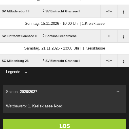
:

:

SV Altlüdersdorf II
SV Eintracht Gransee II
Sonntag, 15.11.2026 - 10:00 Uhr | 1.Kreisklasse
:

:

SV Eintracht Gransee II
Fortuna Bredereiche
Samstag, 21.11.2026 - 13:00 Uhr | 1.Kreisklasse
:

:

SG Mildenberg 23
SV Eintracht Gransee II
Legende
ANZEIGE
Saison:
2026/2027
Wettbewerb:
1. Kreisklasse Nord
LOS