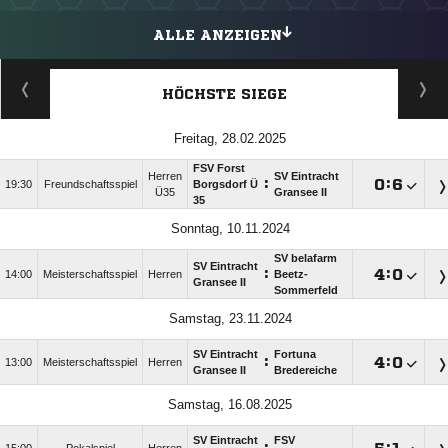
ALLE ANZEIGEN
HÖCHSTE SIEGE
Freitag, 28.02.2025
FSV Forst
Herren
SV Eintracht
:

:

19:30
Freundschaftsspiel
Borgsdorf Ü
Ü35
Gransee II
35
Sonntag, 10.11.2024
SV belafarm
SV Eintracht
:

:

14:00
Meisterschaftsspiel
Herren
Beetz-
Gransee II
Sommerfeld
Samstag, 23.11.2024
SV Eintracht
Fortuna
:

:

13:00
Meisterschaftsspiel
Herren
Gransee II
Bredereiche
Samstag, 16.08.2025
SV Eintracht
FSV