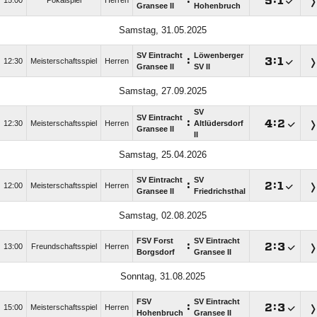
:

:

15:00
Pokalspiel
Herren
Gransee II
Hohenbruch
Samstag, 31.05.2025
SV Eintracht
Löwenberger
:

:

12:30
Meisterschaftsspiel
Herren
Gransee II
SV II
Samstag, 27.09.2025
SV
SV Eintracht
:

:

12:30
Meisterschaftsspiel
Herren
Altlüdersdorf
Gransee II
II
Samstag, 25.04.2026
SV Eintracht
SV
:

:

12:00
Meisterschaftsspiel
Herren
Gransee II
Friedrichsthal
Samstag, 02.08.2025
FSV Forst
SV Eintracht
:

:

13:00
Freundschaftsspiel
Herren
Borgsdorf
Gransee II
Sonntag, 31.08.2025
FSV
SV Eintracht
:

:

15:00
Meisterschaftsspiel
Herren
Hohenbruch
Gransee II