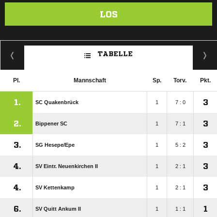
LOS
TABELLE
Pl.
Mannschaft
Sp.
Torv.
Pkt.
1.
3
SC Quakenbrück
1
7 : 0
2.
3
Bippener SC
1
7 : 1
3.
3
SG Hesepe/​Epe
1
5 : 2
4.
3
SV Eintr. Neuenkirchen II
1
2 : 1
4.
3
SV Kettenkamp
1
2 : 1
6.
1
SV Quitt Ankum II
1
1 : 1