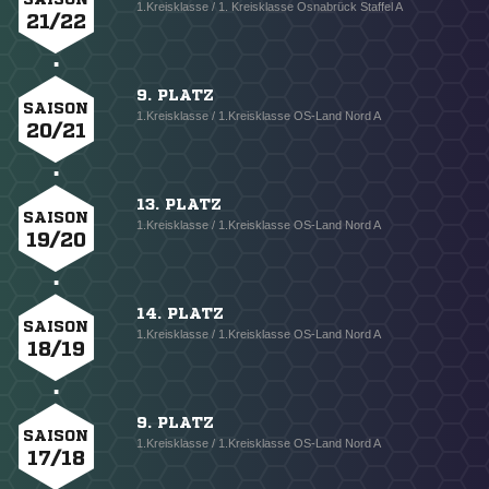
1.Kreisklasse / 1. Kreisklasse Osnabrück Staffel A
21/22
9. PLATZ
SAISON
1.Kreisklasse / 1.Kreisklasse OS-Land Nord A
20/21
13. PLATZ
SAISON
1.Kreisklasse / 1.Kreisklasse OS-Land Nord A
19/20
14. PLATZ
SAISON
1.Kreisklasse / 1.Kreisklasse OS-Land Nord A
18/19
9. PLATZ
SAISON
1.Kreisklasse / 1.Kreisklasse OS-Land Nord A
17/18