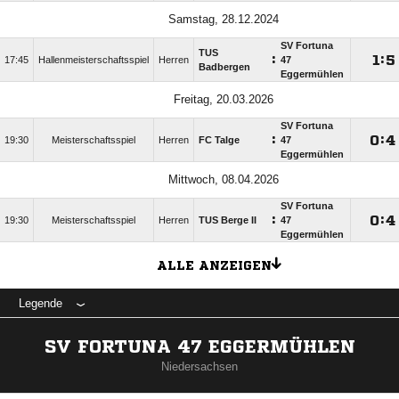
Samstag, 28.12.2024
SV Fortuna
TUS
:

:

17:45
Hallenmeisterschaftsspiel
Herren
47
Badbergen
Eggermühlen
Freitag, 20.03.2026
SV Fortuna
:

:

19:30
Meisterschaftsspiel
Herren
FC Talge
47
Eggermühlen
Mittwoch, 08.04.2026
SV Fortuna
:

:

19:30
Meisterschaftsspiel
Herren
TUS Berge II
47
Eggermühlen
ALLE ANZEIGEN
Legende
SV FORTUNA 47 EGGERMÜHLEN
Niedersachsen