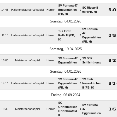
SV Fortuna 47
SC Rieste II
:

:

14:45
Hallenmeisterschaftsspiel
Herren
Eggermühlen
9er (FB, H)
(FB, H)
Sonntag, 04.01.2026
SV Fortuna
Tus Eintr.
47
:

:

11:15
Hallenmeisterschaftsspiel
Herren
Rulle III (FB,
Eggermühlen
H)
(FB, H)
Samstag, 19.04.2025
SV Fortuna 47
SV DJK
:

:

16:00
Meisterschaftsspiel
Herren
Eggermühlen
Schlichthorst
Sonntag, 04.01.2026
SV Fortuna 47
SV Eintr.
:

:

14:15
Hallenmeisterschaftsspiel
Herren
Eggermühlen
Neuenkirchen
(FB, H)
II (FB, H)
Freitag, 06.09.2024
SG
SV Fortuna
Ohrtermersch-
:

:

19:30
Meisterschaftsspiel
Herren
47
Ohrte/​Grafeld
Eggermühlen
II