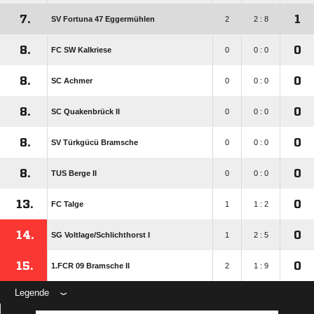
7.
1
SV Fortuna 47 Eggermühlen
2
2 : 8
8.
0
FC SW Kalkriese
0
0 : 0
8.
0
SC Achmer
0
0 : 0
8.
0
SC Quakenbrück II
0
0 : 0
8.
0
SV Türkgücü Bramsche
0
0 : 0
8.
0
TUS Berge II
0
0 : 0
13.
0
FC Talge
1
1 : 2
14.
0
SG Voltlage/​Schlichthorst I
1
2 : 5
15.
0
1.FCR 09 Bramsche II
2
1 : 9
Legende