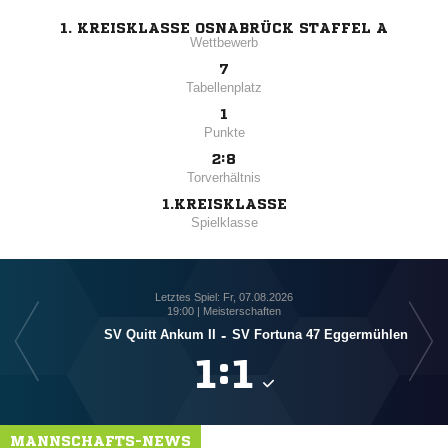
1. KREISKLASSE OSNABRÜCK STAFFEL A
Wettbewerb
7
Tabellenplatz
1
Punkte
2:8
Torverhältnis
1.KREISKLASSE
Spielklasse
Letztes Spiel: Fr, 07.08.2026
19:00 | Meisterschaften
SV Quitt Ankum II
-
SV Fortuna 47 Eggermühlen
SV F

:

MANNSCHAFTS-NEWS