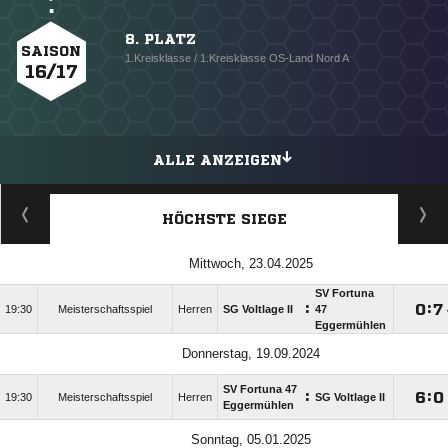
8. PLATZ
SAISON
1.Kreisklasse / 1.Kreisklasse OS-Land Nord A
16/17
ALLE ANZEIGEN
HÖCHSTE SIEGE
Mittwoch, 23.04.2025
SV Fortuna
:

:

19:30
Meisterschaftsspiel
Herren
SG Voltlage II
47
Eggermühlen
Donnerstag, 19.09.2024
SV Fortuna 47
:

:

19:30
Meisterschaftsspiel
Herren
SG Voltlage II
Eggermühlen
Sonntag, 05.01.2025