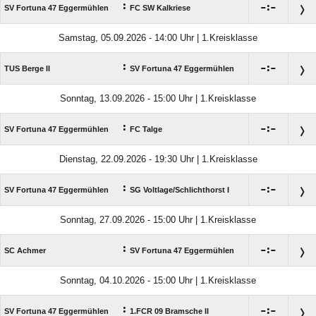
:

:

SV Fortuna 47 Eggermühlen
FC SW Kalkriese
Samstag, 05.09.2026 - 14:00 Uhr | 1.Kreisklasse
:

:

TUS Berge II
SV Fortuna 47 Eggermühlen
Sonntag, 13.09.2026 - 15:00 Uhr | 1.Kreisklasse
:

:

SV Fortuna 47 Eggermühlen
FC Talge
Dienstag, 22.09.2026 - 19:30 Uhr | 1.Kreisklasse
:

:

SV Fortuna 47 Eggermühlen
SG Voltlage/​Schlichthorst I
Sonntag, 27.09.2026 - 15:00 Uhr | 1.Kreisklasse
:

:

SC Achmer
SV Fortuna 47 Eggermühlen
Sonntag, 04.10.2026 - 15:00 Uhr | 1.Kreisklasse
:

:

SV Fortuna 47 Eggermühlen
1.FCR 09 Bramsche II