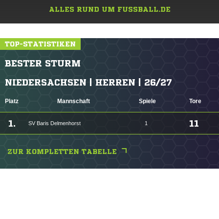
ALLES RUND UM FUSSBALL.DE
TOP-STATISTIKEN
BESTER STURM
NIEDERSACHSEN | HERREN | 26/27
Platz
Mannschaft
Spiele
Tore
1.
11
SV Baris Delmenhorst
1
ZUR KOMPLETTEN TABELLE