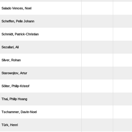
  
  
 
 
 
 
 
  
 
 