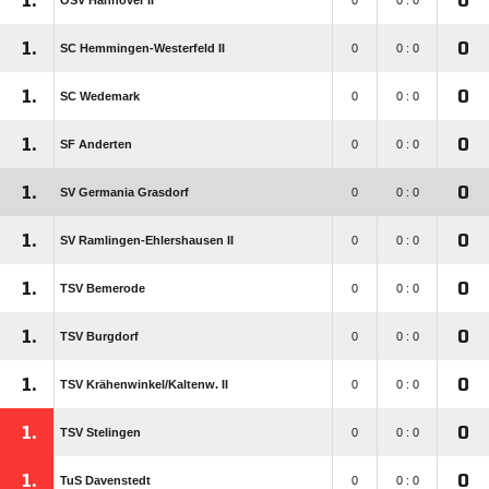
1.
0
OSV Hannover II
0
0 : 0
1.
0
SC Hemmingen-Westerfeld II
0
0 : 0
1.
0
SC Wedemark
0
0 : 0
1.
0
SF Anderten
0
0 : 0
1.
0
SV Germania Grasdorf
0
0 : 0
1.
0
SV Ramlingen-Ehlershausen II
0
0 : 0
1.
0
TSV Bemerode
0
0 : 0
1.
0
TSV Burgdorf
0
0 : 0
1.
0
TSV Krähenwinkel/​Kaltenw. II
0
0 : 0
1.
0
TSV Stelingen
0
0 : 0
1.
0
TuS Davenstedt
0
0 : 0