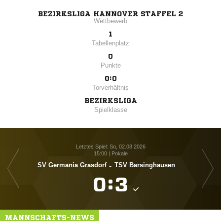
BEZIRKSLIGA HANNOVER STAFFEL 2
Wettbewerb
1
Tabellenplatz
0
Punkte
0:0
Torverhältnis
BEZIRKSLIGA
Spielklasse
Letztes Spiel: So, 02.08.2026
15:00 | Pokale
SV Germania Grasdorf
-
TSV Barsinghausen

:

MANNSCHAFTS-NEWS