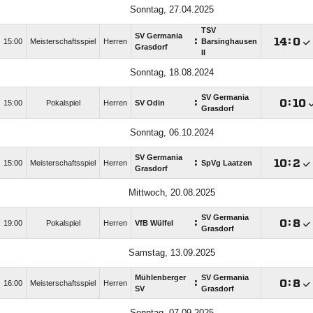
Sonntag, 27.04.2025
TSV
SV Germania
:

:

15:00
Meisterschaftsspiel
Herren
Barsinghausen
Grasdorf
II
Sonntag, 18.08.2024
SV Germania
:

:

15:00
Pokalspiel
Herren
SV Odin
Grasdorf
Sonntag, 06.10.2024
SV Germania
:

:

15:00
Meisterschaftsspiel
Herren
SpVg Laatzen
Grasdorf
Mittwoch, 20.08.2025
SV Germania
:

:

19:00
Pokalspiel
Herren
VfB Wülfel
Grasdorf
Samstag, 13.09.2025
Mühlenberger
SV Germania
:

:

16:00
Meisterschaftsspiel
Herren
SV
Grasdorf
Sonntag, 07.09.2025