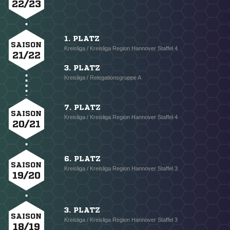
22/23
1. PLATZ
SAISON
Kreisliga / Kreisliga Region Hannover Staffel 4
21/22
3. PLATZ
Kreisliga / Relegationsgruppe A
7. PLATZ
SAISON
Kreisliga / Kreisliga Region Hannover Staffel 4
20/21
6. PLATZ
SAISON
Kreisliga / Kreisliga Region Hannover Staffel 3
19/20
3. PLATZ
SAISON
Kreisliga / Kreisliga Region Hannover Staffel 3
18/19