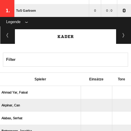
1.
0
TuS Garbsen
0
0 : 0
Legende
KADER
Filter
Spieler
Einsätze
Tore
  
 
 