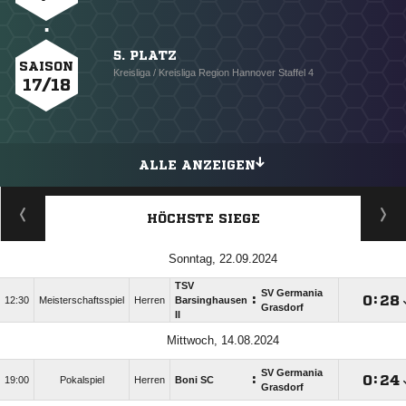
5. PLATZ
SAISON
Kreisliga / Kreisliga Region Hannover Staffel 4
17/18
ALLE ANZEIGEN
HÖCHSTE SIEGE
Sonntag, 22.09.2024
TSV
SV Germania
:

:

12:30
Meisterschaftsspiel
Herren
Barsinghausen
Grasdorf
II
Mittwoch, 14.08.2024
SV Germania
:

:

19:00
Pokalspiel
Herren
Boni SC
Grasdorf