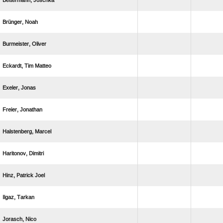
 
 
 
  
 
 
 
 
  
 
 