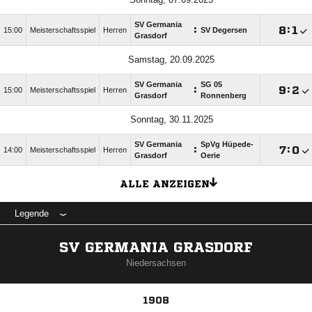
SV Germania
:

:

15:00
Meisterschaftsspiel
Herren
SV Degersen
Grasdorf
Samstag, 20.09.2025
SV Germania
SG 05
:

:

15:00
Meisterschaftsspiel
Herren
Grasdorf
Ronnenberg
Sonntag, 30.11.2025
SV Germania
SpVg Hüpede-
:

:

14:00
Meisterschaftsspiel
Herren
Grasdorf
Oerie
ALLE ANZEIGEN
Legende
SV GERMANIA GRASDORF
Niedersachsen
1908