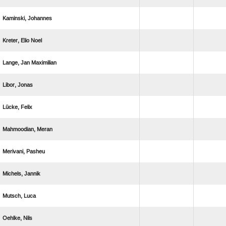
 
  
  
 
 
 
 
 
 
 