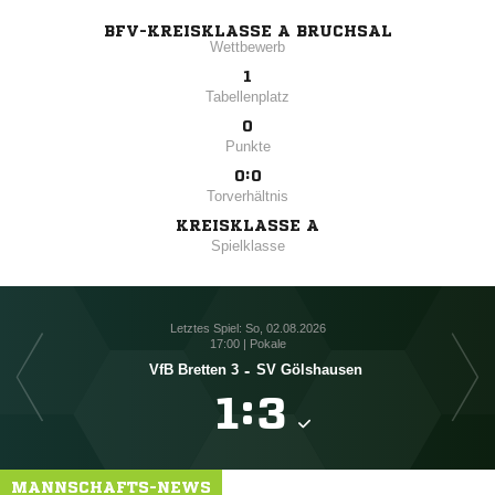
BFV-KREISKLASSE A BRUCHSAL
Wettbewerb
1
Tabellenplatz
0
Punkte
0:0
Torverhältnis
KREISKLASSE A
Spielklasse
Letztes Spiel: So, 02.08.2026
17:00 | Pokale
VfB Bretten 3
-
SV Gölshausen

:

MANNSCHAFTS-NEWS