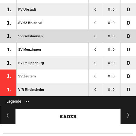
1.
0
FV Ubstadt
0
0 : 0
1.
0
SV 62 Bruchsal
0
0 : 0
1.
0
SV Gölshausen
0
0 : 0
1.
0
SV Menzingen
0
0 : 0
1.
0
SV Philippsburg
0
0 : 0
1.
0
SV Zeutern
0
0 : 0
1.
0
VfR Rheinsheim
0
0 : 0
Legende
KADER