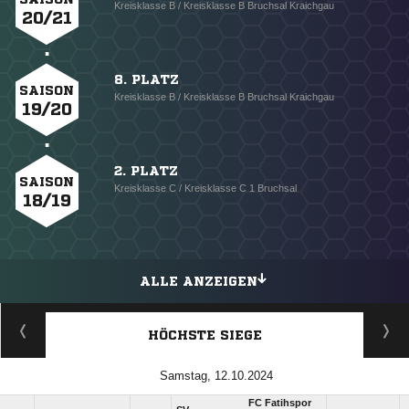
Kreisklasse B / Kreisklasse B Bruchsal Kraichgau
20/21
8. PLATZ
SAISON
Kreisklasse B / Kreisklasse B Bruchsal Kraichgau
19/20
2. PLATZ
SAISON
Kreisklasse C / Kreisklasse C 1 Bruchsal
18/19
ALLE ANZEIGEN
HÖCHSTE SIEGE
Samstag, 12.10.2024
FC Fatihspor