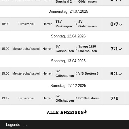
Bruchsal 2
Gölshausen
Donnerstag, 24.07.2025
TSV
SV
:

:

18:00
Turnierspiel
Herren
Rinklingen
Gölshausen
Sonntag, 12.04.2026
SV
Spvgg 1920
:

:

15:00
Meisterschaftsspiel
Herren
Gölshausen
Oberhausen
Sonntag, 13.04.2025
SV
:

:

15:00
Meisterschaftsspiel
Herren
VfB Bretten 3
Gölshausen
Samstag, 27.12.2025
SV
:

:

13:17
Turnierspiel
Herren
FC Neibsheim
Gölshausen
ALLE ANZEIGEN
Legende