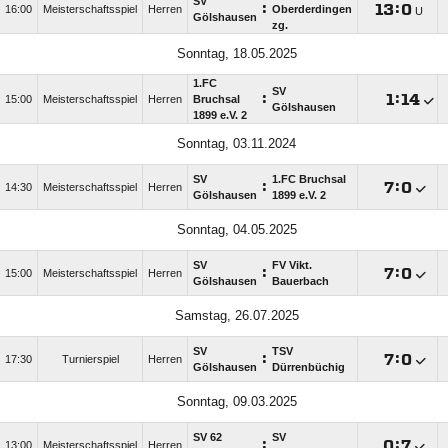
SV
:

:

16:00
Meisterschaftsspiel
Herren
Oberderdingen
U
Gölshausen
zg.
Sonntag, 18.05.2025
1.FC
SV
:

:

15:00
Meisterschaftsspiel
Herren
Bruchsal
Gölshausen
1899 e.V. 2
Sonntag, 03.11.2024
SV
1.FC Bruchsal
:

:

14:30
Meisterschaftsspiel
Herren
Gölshausen
1899 e.V. 2
Sonntag, 04.05.2025
SV
FV Vikt.
:

:

15:00
Meisterschaftsspiel
Herren
Gölshausen
Bauerbach
Samstag, 26.07.2025
SV
TSV
:

:

17:30
Turnierspiel
Herren
Gölshausen
Dürrenbüchig
Sonntag, 09.03.2025
SV 62
SV
:

:

13:00
Meisterschaftsspiel
Herren