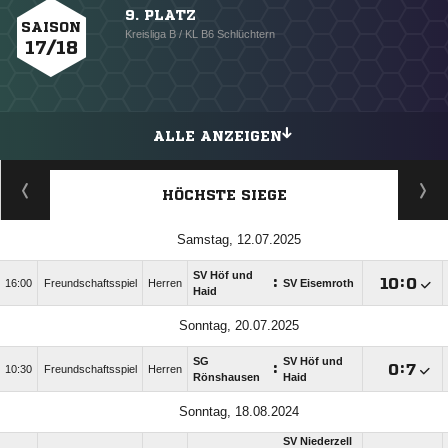
9. PLATZ
SAISON
Kreisliga B / KL B6 Schlüchtern
17/18
ALLE ANZEIGEN
HÖCHSTE SIEGE
Samstag, 12.07.2025
SV Höf und
:

:

16:00
Freundschaftsspiel
Herren
SV Eisemroth
Haid
Sonntag, 20.07.2025
SG
SV Höf und
:

:

10:30
Freundschaftsspiel
Herren
Rönshausen
Haid
Sonntag, 18.08.2024
SV Niederzell