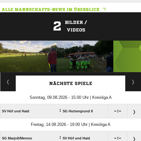
ALLE MANNSCHAFTS-NEWS IM ÜBERBLICK
2
BILDER /
VIDEOS
ANZEIGE
NÄCHSTE SPIELE
Sonntag, 09.08.2026 - 15:00 Uhr | Kreisliga A
:

:

SV Höf und Haid
SG Huttengrund II
Freitag, 14.08.2026 - 19:00 Uhr | Kreisliga A
:

:

SG Marjoß/​Mernes
SV Höf und Haid