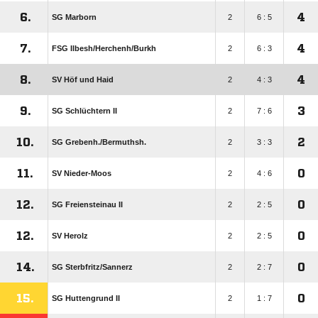
6.
4
SG Marborn
2
6 : 5
7.
4
FSG Ilbesh/​Herchenh/​Burkh
2
6 : 3
8.
4
SV Höf und Haid
2
4 : 3
9.
3
SG Schlüchtern II
2
7 : 6
10.
2
SG Grebenh./​Bermuthsh.
2
3 : 3
11.
0
SV Nieder-Moos
2
4 : 6
12.
0
SG Freiensteinau II
2
2 : 5
12.
0
SV Herolz
2
2 : 5
14.
0
SG Sterbfritz/​Sannerz
2
2 : 7
15.
0
SG Huttengrund II
2
1 : 7