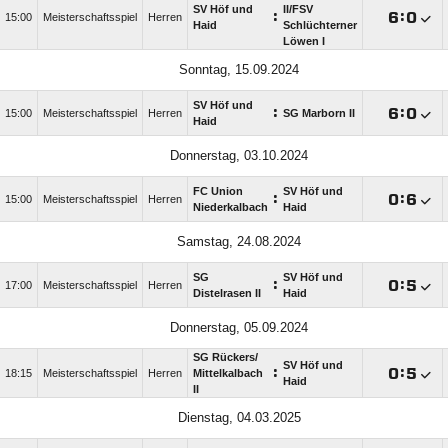
SV Höf und
II/​FSV
:

:

15:00
Meisterschaftsspiel
Herren
Haid
Schlüchterner
Löwen I
Sonntag, 15.09.2024
SV Höf und
:

:

15:00
Meisterschaftsspiel
Herren
SG Marborn II
Haid
Donnerstag, 03.10.2024
FC Union
SV Höf und
:

:

15:00
Meisterschaftsspiel
Herren
Niederkalbach
Haid
Samstag, 24.08.2024
SG
SV Höf und
:

:

17:00
Meisterschaftsspiel
Herren
Distelrasen II
Haid
Donnerstag, 05.09.2024
SG Rückers/​
SV Höf und
:

:

18:15
Meisterschaftsspiel
Herren
Mittelkalbach
Haid
II
Dienstag, 04.03.2025