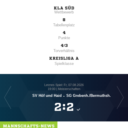
KLA SÜD
Wettbewerb
8
Tabellenplatz
4
Punkte
4:3
Torverhältnis
KREISLIGA A
Spielklasse
Letztes Spiel: Fr, 07.08.2026
19:00 | Meisterschaften
SV Höf und Haid
-
SG Grebenh./​Bermuthsh.

:

MANNSCHAFTS-NEWS