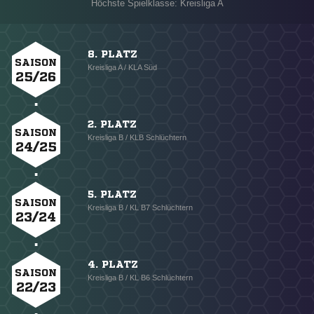
Höchste Spielklasse: Kreisliga A
8. PLATZ
SAISON
Kreisliga A / KLA Süd
25/26
2. PLATZ
SAISON
Kreisliga B / KLB Schlüchtern
24/25
5. PLATZ
SAISON
Kreisliga B / KL B7 Schlüchtern
23/24
4. PLATZ
SAISON
Kreisliga B / KL B6 Schlüchtern
22/23