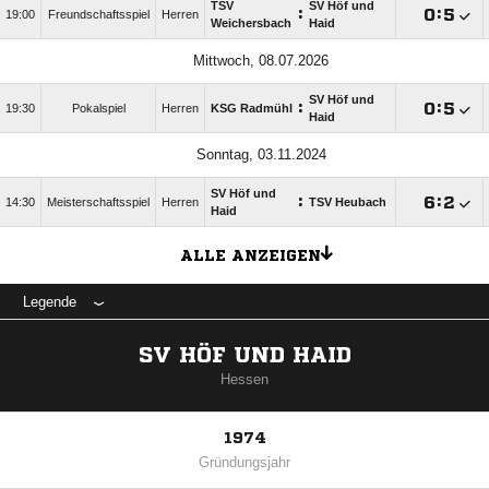
TSV
SV Höf und
:

:

19:00
Freundschaftsspiel
Herren
Weichersbach
Haid
Mittwoch, 08.07.2026
SV Höf und
:

:

19:30
Pokalspiel
Herren
KSG Radmühl
Haid
Sonntag, 03.11.2024
SV Höf und
:

:

14:30
Meisterschaftsspiel
Herren
TSV Heubach
Haid
ALLE ANZEIGEN
Legende
SV HÖF UND HAID
Hessen
1974
Gründungsjahr