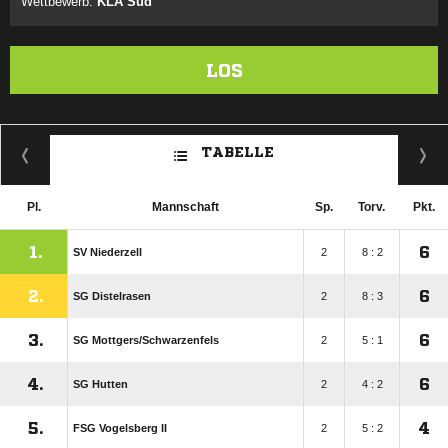
Wettbewerb:
KLA Süd
LOS
TABELLE
Pl.
Mannschaft
Sp.
Torv.
Pkt.
1.
6
SV Niederzell
2
8 : 2
2.
6
SG Distelrasen
2
8 : 3
3.
6
SG Mottgers/​Schwarzenfels
2
5 : 1
4.
6
SG Hutten
2
4 : 2
5.
4
FSG Vogelsberg II
2
5 : 2