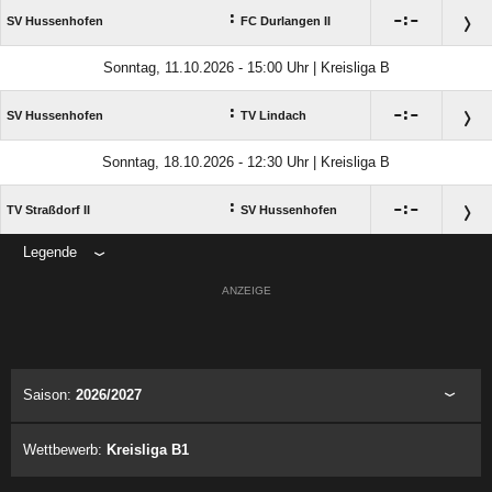
:

:

SV Hussenhofen
FC Durlangen II
Sonntag, 11.10.2026 - 15:00 Uhr | Kreisliga B
:

:

SV Hussenhofen
TV Lindach
Sonntag, 18.10.2026 - 12:30 Uhr | Kreisliga B
:

:

TV Straßdorf II
SV Hussenhofen
Legende
ANZEIGE
Saison:
2026/2027
Wettbewerb:
Kreisliga B1