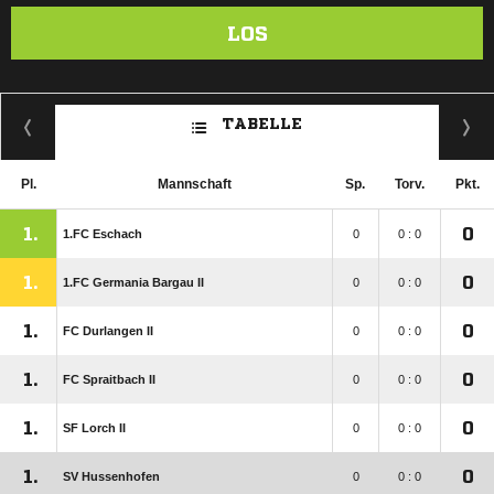
LOS
TABELLE
Pl.
Mannschaft
Sp.
Torv.
Pkt.
1.
0
1.FC Eschach
0
0 : 0
1.
0
1.FC Germania Bargau II
0
0 : 0
1.
0
FC Durlangen II
0
0 : 0
1.
0
FC Spraitbach II
0
0 : 0
1.
0
SF Lorch II
0
0 : 0
1.
0
SV Hussenhofen
0
0 : 0