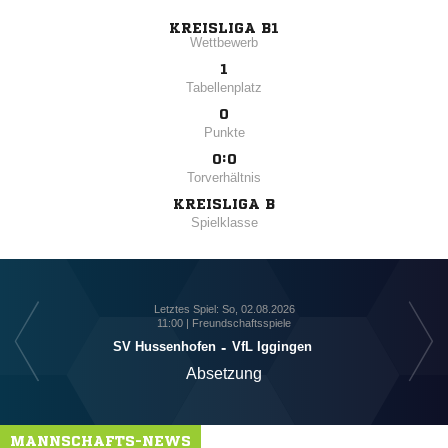
KREISLIGA B1
Wettbewerb
1
Tabellenplatz
0
Punkte
0:0
Torverhältnis
KREISLIGA B
Spielklasse
Letztes Spiel: So, 02.08.2026
11:00 | Freundschaftsspiele
SV Hussenhofen
-
VfL Iggingen
Absetzung
MANNSCHAFTS-NEWS