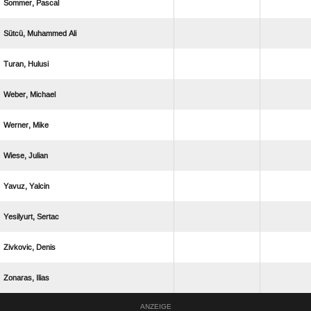
 
  
 
 
 
 
 
 
 
 
ANZEIGE