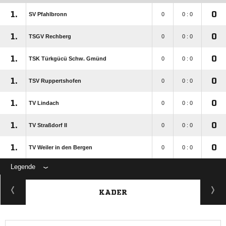
1.
0
SV Pfahlbronn
0
0 : 0
1.
0
TSGV Rechberg
0
0 : 0
1.
0
TSK Türkgücü Schw. Gmünd
0
0 : 0
1.
0
TSV Ruppertshofen
0
0 : 0
1.
0
TV Lindach
0
0 : 0
1.
0
TV Straßdorf II
0
0 : 0
1.
0
TV Weiler in den Bergen
0
0 : 0
Legende
KADER