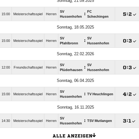
Sonntag, 21.09.2025
SV
FC
:

:

15:00
Meisterschaftsspiel
Herren
Hussenhofen
Schechingen
Sonntag, 18.05.2025
SV
SV
:

:

15:00
Meisterschaftsspiel
Herren
Pfahlbronn
Hussenhofen
Sonntag, 22.02.2026
SV
SV
:

:

12:00
Freundschaftsspiel
Herren
Plüderhausen
Hussenhofen
Sonntag, 06.04.2025
SV
:

:

15:00
Meisterschaftsspiel
Herren
TV Heuchlingen
Hussenhofen
Sonntag, 16.11.2025
SV
:

:

14:30
Meisterschaftsspiel
Herren
TSV Mutlangen
Hussenhofen
ALLE ANZEIGEN