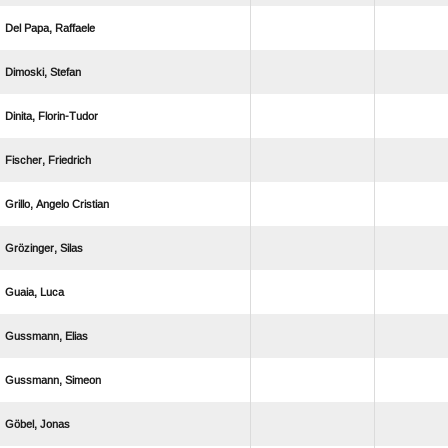
  
 
 
 
  
 
 
 
 
 