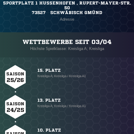
SPORTPLATZ 1 HUSSENHOFEN , RUPERT-MAYER-STR.
50
73527 SCHWÄBISCH GMÜND
Adresse
WETTBEWERBE SEIT 03/04
Höchste Spielklasse: Kreisliga A; Kreisliga
15. PLATZ
SAISON
Kreisliga A; Kreisliga / Kreisliga A1
25/26
13. PLATZ
SAISON
Kreisliga A; Kreisliga / Kreisliga A1
24/25
10. PLATZ
SAISON