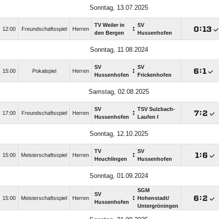
Sonntag, 13.07.2025
TV Weiler in
SV
:

:

12:00
Freundschaftsspiel
Herren
den Bergen
Hussenhofen
Sonntag, 11.08.2024
SV
SV
:

:

15:00
Pokalspiel
Herren
Hussenhofen
Frickenhofen
Samstag, 02.08.2025
SV
TSV Sulzbach-
:

:

17:00
Freundschaftsspiel
Herren
Hussenhofen
Laufen I
Sonntag, 12.10.2025
TV
SV
:

:

15:00
Meisterschaftsspiel
Herren
Heuchlingen
Hussenhofen
Sonntag, 01.09.2024
SGM
SV
:

:

15:00
Meisterschaftsspiel
Herren
Hohenstadt/​
Hussenhofen
Untergröningen