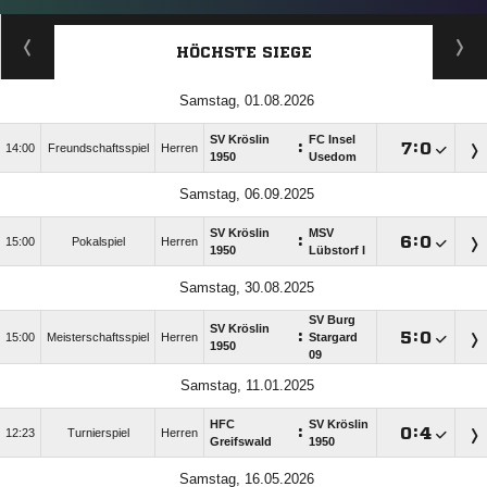
HÖCHSTE SIEGE
Samstag, 01.08.2026
SV Kröslin
FC Insel
:

:

14:00
Freundschaftsspiel
Herren
1950
Usedom
Samstag, 06.09.2025
SV Kröslin
MSV
:

:

15:00
Pokalspiel
Herren
1950
Lübstorf I
Samstag, 30.08.2025
SV Burg
SV Kröslin
:

:

15:00
Meisterschaftsspiel
Herren
Stargard
1950
09
Samstag, 11.01.2025
HFC
SV Kröslin
:

:

12:23
Turnierspiel
Herren
Greifswald
1950
Samstag, 16.05.2026