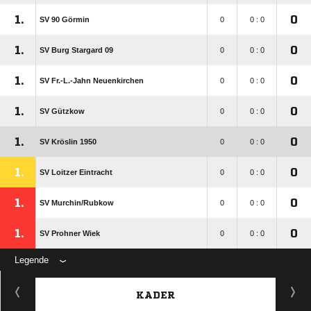
1.
0
SV 90 Görmin
0
0 : 0
1.
0
SV Burg Stargard 09
0
0 : 0
1.
0
SV Fr.-L.-Jahn Neuenkirchen
0
0 : 0
1.
0
SV Gützkow
0
0 : 0
1.
0
SV Kröslin 1950
0
0 : 0
1.
0
SV Loitzer Eintracht
0
0 : 0
1.
0
SV Murchin/​Rubkow
0
0 : 0
1.
0
SV Prohner Wiek
0
0 : 0
Legende
KADER