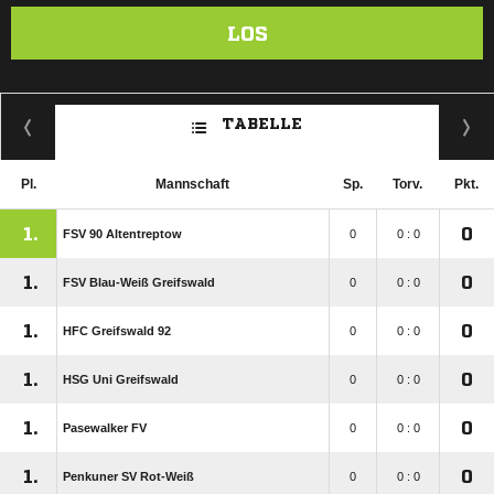
LOS
TABELLE
Pl.
Mannschaft
Sp.
Torv.
Pkt.
1.
0
FSV 90 Altentreptow
0
0 : 0
1.
0
FSV Blau-Weiß Greifswald
0
0 : 0
1.
0
HFC Greifswald 92
0
0 : 0
1.
0
HSG Uni Greifswald
0
0 : 0
1.
0
Pasewalker FV
0
0 : 0
1.
0
Penkuner SV Rot-Weiß
0
0 : 0