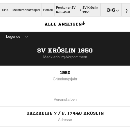
Penkuner SV
SV Kröslin
:

:

14:00
Meisterschaftsspiel
Herren
Rot-Weiß
1950
ALLE ANZEIGEN
Legende
SV KRÖSLIN 1950
Mecklenburg-Vorpommern
1950
Gründungsjahr
Vereinsfarben
OBERREIHE 7 / F, 17440 KRÖSLIN
Adresse