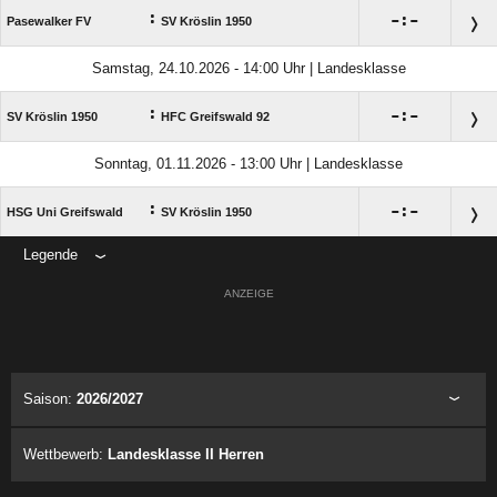
:

:

Pasewalker FV
SV Kröslin 1950
Samstag, 24.10.2026 - 14:00 Uhr | Landesklasse
:

:

SV Kröslin 1950
HFC Greifswald 92
Sonntag, 01.11.2026 - 13:00 Uhr | Landesklasse
:

:

HSG Uni Greifswald
SV Kröslin 1950
Legende
ANZEIGE
Saison:
2026/2027
Wettbewerb:
Landesklasse II Herren