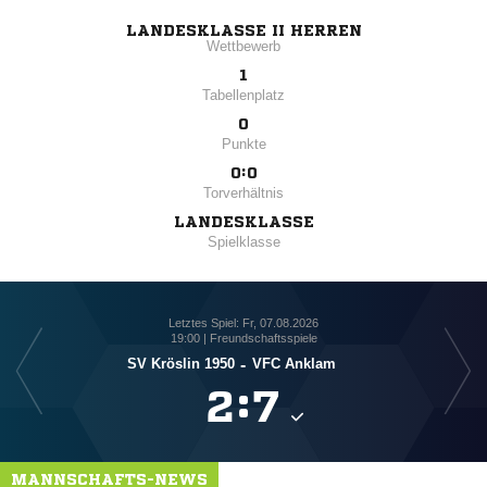
LANDESKLASSE II HERREN
Wettbewerb
1
Tabellenplatz
0
Punkte
0:0
Torverhältnis
LANDESKLASSE
Spielklasse
Letztes Spiel: Fr, 07.08.2026
19:00 | Freundschaftsspiele
SV Kröslin 1950
-
VFC Anklam

:

MANNSCHAFTS-NEWS