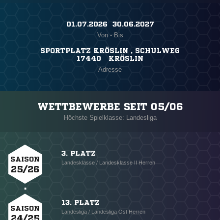
01.07.2026 ​ 30.06.2027
Von - Bis
SPORTPLATZ KRÖSLIN , SCHULWEG
17440 KRÖSLIN
Adresse
WETTBEWERBE SEIT 05/06
Höchste Spielklasse: Landesliga
3. PLATZ
SAISON
Landesklasse / Landesklasse II Herren
25/26
13. PLATZ
SAISON
Landesliga / Landesliga Ost Herren
24/25