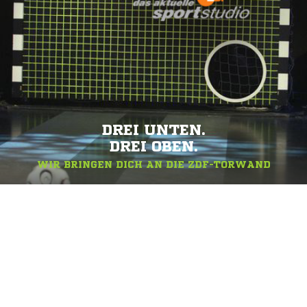
DREI UNTEN.
DREI OBEN.
WIR BRINGEN DICH AN DIE ZDF-TORWAND