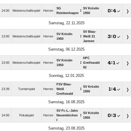
SG
SV Kröslin
:

:

14:00
Meisterschaftsspiel
Herren
Reinkenhagen
1950
Samstag, 22.11.2025
SV Blau-
SV Kröslin
:

:

13:00
Meisterschaftsspiel
Herren
Weiß 21
1950
Jarmen
Samstag, 06.12.2025
HFC
SV Kröslin
:

:

13:00
Meisterschaftsspiel
Herren
Greifswald
1950
92
Sonntag, 12.01.2025
FSV Blau-
SV Kröslin
:

:

13:39
Turnierspiel
Herren
Weiß
1950
Greifswald
Samstag, 16.08.2025
SV Fr.-L.-Jahn
SV Kröslin
:

:

14:00
Pokalspiel
Herren
Neuenkirchen
1950
I
Samstag, 23.08.2025