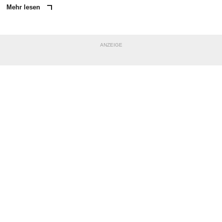
Mehr lesen
ANZEIGE
NACHRICHT SENDEN
* Pflichtfelder