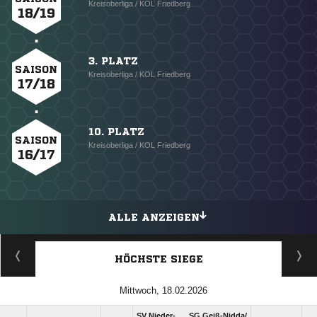
Kreisoberliga / KOL Friedberg
18/19
3. PLATZ
SAISON
Kreisoberliga / KOL Friedberg
17/18
10. PLATZ
SAISON
Kreisoberliga / KOL Friedberg
16/17
ALLE ANZEIGEN
HÖCHSTE SIEGE
Mittwoch, 18.02.2026
SV Nieder-
SG Geiß-Nidda/​