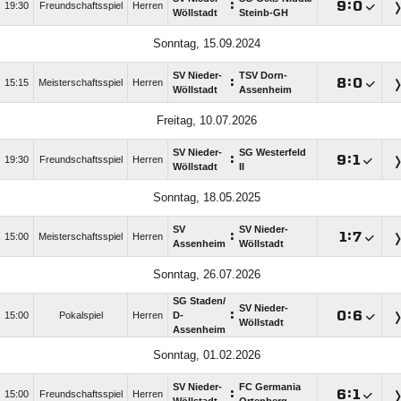
:

:

19:30
Freundschaftsspiel
Herren
Wöllstadt
Steinb-GH
Sonntag, 15.09.2024
SV Nieder-
TSV Dorn-
:

:

15:15
Meisterschaftsspiel
Herren
Wöllstadt
Assenheim
Freitag, 10.07.2026
SV Nieder-
SG Westerfeld
:

:

19:30
Freundschaftsspiel
Herren
Wöllstadt
II
Sonntag, 18.05.2025
SV
SV Nieder-
:

:

15:00
Meisterschaftsspiel
Herren
Assenheim
Wöllstadt
Sonntag, 26.07.2026
SG Staden/​
SV Nieder-
:

:

15:00
Pokalspiel
Herren
D-
Wöllstadt
Assenheim
Sonntag, 01.02.2026
SV Nieder-
FC Germania
:

:

15:00
Freundschaftsspiel
Herren