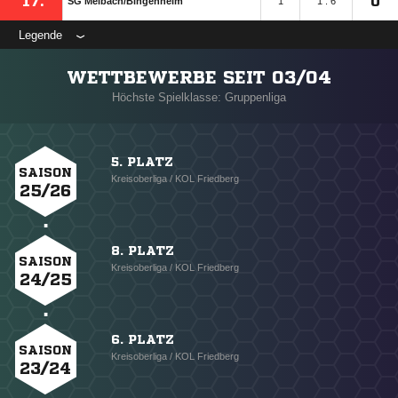
17.
0
SG Melbach/​Bingenheim
1
1 : 6
Legende
WETTBEWERBE SEIT 03/04
Höchste Spielklasse: Gruppenliga
5. PLATZ
SAISON
Kreisoberliga / KOL Friedberg
25/26
8. PLATZ
SAISON
Kreisoberliga / KOL Friedberg
24/25
6. PLATZ
SAISON
Kreisoberliga / KOL Friedberg
23/24