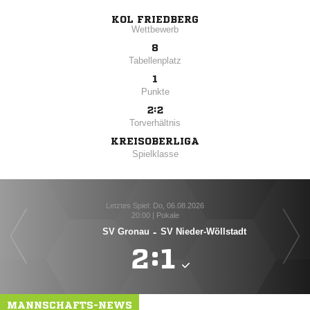
KOL FRIEDBERG
Wettbewerb
8
Tabellenplatz
1
Punkte
2:2
Torverhältnis
KREISOBERLIGA
Spielklasse
Letztes Spiel: Do, 06.08.2026
20:00 | Pokale
SV Gronau
-
SV Nieder-Wöllstadt

:

MANNSCHAFTS-NEWS