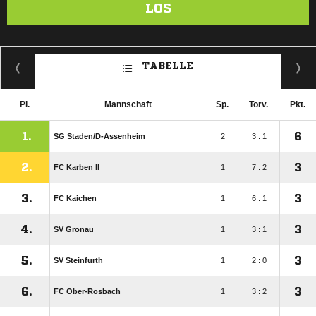
LOS
TABELLE
Pl.
Mannschaft
Sp.
Torv.
Pkt.
1.
6
SG Staden/​D-Assenheim
2
3 : 1
2.
3
FC Karben II
1
7 : 2
3.
3
FC Kaichen
1
6 : 1
4.
3
SV Gronau
1
3 : 1
5.
3
SV Steinfurth
1
2 : 0
6.
3
FC Ober-Rosbach
1
3 : 2