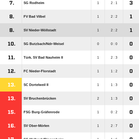
7.
3
SG Rodheim
1
2 : 1
8.
1
FV Bad Vilbel
1
2 : 2
8.
1
SV Nieder-Wöllstadt
1
2 : 2
10.
0
SG Butzbach/​Ndr-Weisel
0
0 : 0
11.
0
Türk. SV Bad Nauheim II
1
2 : 3
12.
0
FC Nieder-Florstadt
1
1 : 2
13.
0
SC Dortelweil II
1
1 : 3
13.
0
SV Bruchenbrücken
2
1 : 3
15.
0
FSG Burg-Gräfenrode
1
0 : 2
16.
0
SV Ober-Mörlen
1
2 : 7