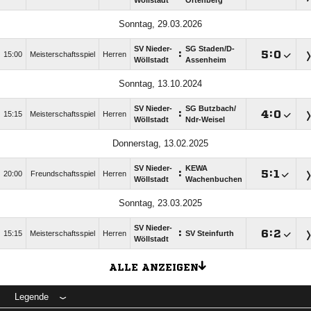
Wöllstadt
Ortenberg
Sonntag, 29.03.2026
SV Nieder-
SG Staden/​D-
:

:

15:00
Meisterschaftsspiel
Herren
Wöllstadt
Assenheim
Sonntag, 13.10.2024
SV Nieder-
SG Butzbach/​
:

:

15:15
Meisterschaftsspiel
Herren
Wöllstadt
Ndr-Weisel
Donnerstag, 13.02.2025
SV Nieder-
KEWA
:

:

20:00
Freundschaftsspiel
Herren
Wöllstadt
Wachenbuchen
Sonntag, 23.03.2025
SV Nieder-
:

:

15:15
Meisterschaftsspiel
Herren
SV Steinfurth
Wöllstadt
ALLE ANZEIGEN
Legende