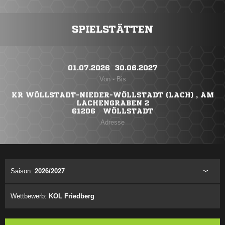
SPIELSTÄTTEN
01.07.2026 ​ 30.06.2027
Von - Bis
KR WÖLLSTADT-NIEDER-WÖLLSTADT (LACH) , AM
LACHENGRABEN 2
61206 WÖLLSTADT
Adresse
Saison:
2026/2027
Wettbewerb:
KOL Friedberg