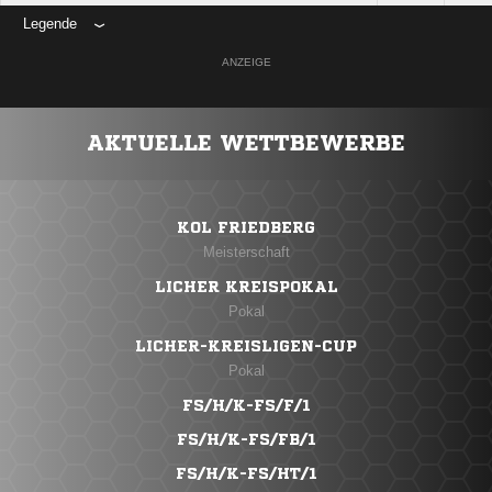
Legende
ANZEIGE
AKTUELLE WETTBEWERBE
KOL FRIEDBERG
Meisterschaft
LICHER KREISPOKAL
Pokal
LICHER-KREISLIGEN-CUP
Pokal
FS/H/K-FS/F/1
FS/H/K-FS/FB/1
FS/H/K-FS/HT/1