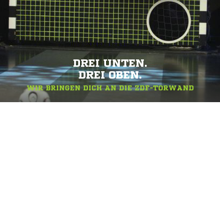
DREI UNTEN.
DREI OBEN.
WIR BRINGEN DICH AN DIE ZDF-TORWAND