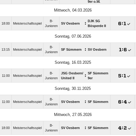
9er o.W.
Mittwoch, 04.03.2026
B-
DJK SG
:

:

18:00
Meisterschaftsspiel
SV Oesbern
Junioren
Bösperde II
Sonntag, 07.06.2026
B-
:

:

13:15
Meisterschaftsspiel
SF Sümmern
SV Oesbern
Junioren
Sonntag, 16.03.2025
B-
JSG Oesbern/​
SF Sümmern
:

:

11:00
Meisterschaftsspiel
Junioren
United II
9er
Sonntag, 30.11.2025
B-
:

:

11:00
Meisterschaftsspiel
SV Oesbern
SF Sümmern
Junioren
Mittwoch, 27.05.2026
B-
:

:

18:00
Meisterschaftsspiel
SV Oesbern
SF Sümmern
Junioren