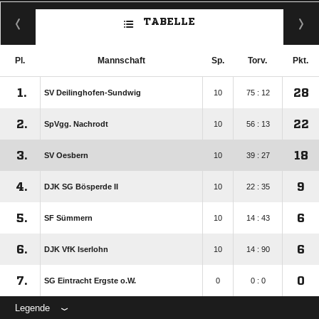
TABELLE
Pl.
Mannschaft
Sp.
Torv.
Pkt.
1.
28
SV Deilinghofen-Sundwig
10
75 : 12
2.
22
SpVgg. Nachrodt
10
56 : 13
3.
18
SV Oesbern
10
39 : 27
4.
9
DJK SG Bösperde II
10
22 : 35
5.
6
SF Sümmern
10
14 : 43
6.
6
DJK VfK Iserlohn
10
14 : 90
7.
0
SG Eintracht Ergste o.W.
0
0 : 0
Legende