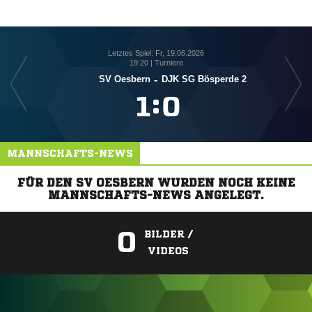
Letztes Spiel: Fr, 19.06.2026
19:20 | Turniere
SV Oesbern
-
DJK SG Bösperde 2

:

MANNSCHAFTS-NEWS
FÜR DEN SV OESBERN WURDEN NOCH KEINE
MANNSCHAFTS-NEWS ANGELEGT.
0
BILDER /
VIDEOS