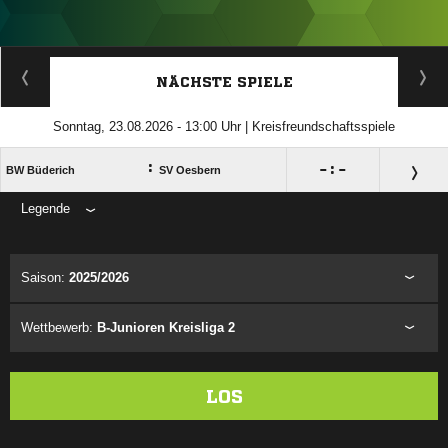
ANZEIGE
NÄCHSTE SPIELE
Sonntag, 23.08.2026 - 13:00 Uhr | Kreisfreundschaftsspiele
:

:

BW Büderich
SV Oesbern
Legende
ANZEIGE
Saison:
2025/2026
Wettbewerb:
B-Junioren Kreisliga 2
LOS