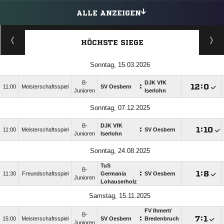
ALLE ANZEIGEN
HÖCHSTE SIEGE
Sonntag, 15.03.2026
B-
DJK VfK
:

:

11:00
Meisterschaftsspiel
SV Oesbern
Junioren
Iserlohn
Sonntag, 07.12.2025
B-
DJK VfK
:

:

11:00
Meisterschaftsspiel
SV Oesbern
Junioren
Iserlohn
Sonntag, 24.08.2025
TuS
B-
:

:

11:30
Freundschaftsspiel
Germania
SV Oesbern
Junioren
Lohauserholz
Samstag, 15.11.2025
FV Ihmert/​
B-
:

:

15:00
Meisterschaftsspiel
SV Oesbern
Bredenbruch
Junioren