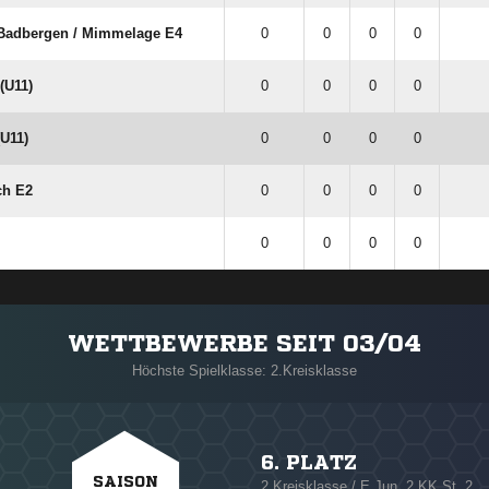
Badbergen /​ Mimmelage E4
0
0
0
0
(U11)
0
0
0
0
U11)
0
0
0
0
ch E2
0
0
0
0
0
0
0
0
WETTBEWERBE SEIT 03/04
Höchste Spielklasse: 2.Kreisklasse
6. PLATZ
SAISON
2.Kreisklasse / E Jun. 2.KK St. 2