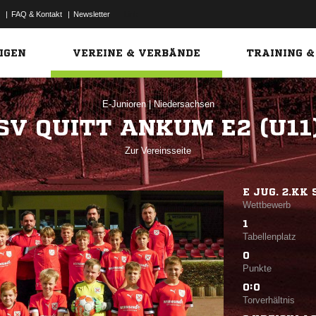
|
FAQ & Kontakt
|
Newsletter
Link
IGEN
VEREINE & VERBÄNDE
TRAINING &
E-Junioren
|
Niedersachsen
SV QUITT ANKUM E2 (U11
Zur Vereinsseite
E JUG. 2.KK S
Wettbewerb
1
Tabellenplatz
0
Punkte
0:0
Torverhältnis