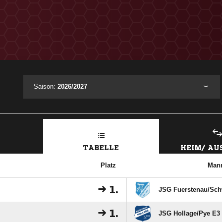
Saison:
2026/2027
TABELLE
HEIM/ A
Platz
Mann
1.
JSG Fuerstenau/​Sch
1.
JSG Hollage/​Pye E3