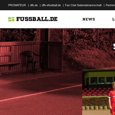
PROMATEUR
|
dfb.de
|
dfb-efootball.de
|
Fan Club Nationalmannschaft
|
Partner
FUSSBALL.DE
NEWS
L