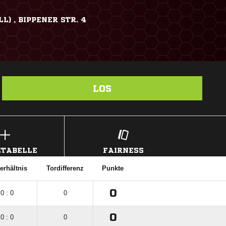
) , BIPPENER STR. 4
LOS
TABELLE
FAIRNESS
erhältnis
Tordifferenz
Punkte
0
0 : 0
0
0
0 : 0
0