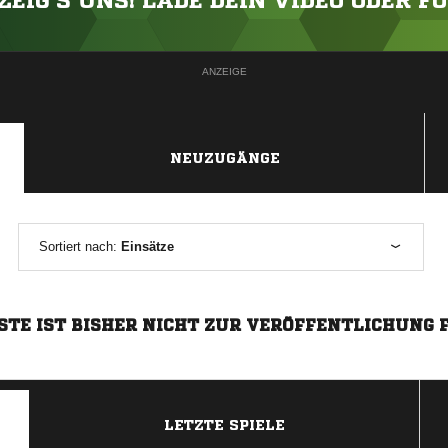
ZEIG'S UNS! LADE DEIN VIDEO ODER F
ANZEIGE
NEUZUGÄNGE
Sortiert nach:
Einsätze
STE IST BISHER NICHT ZUR VERÖFFENTLICHUNG 
LETZTE SPIELE