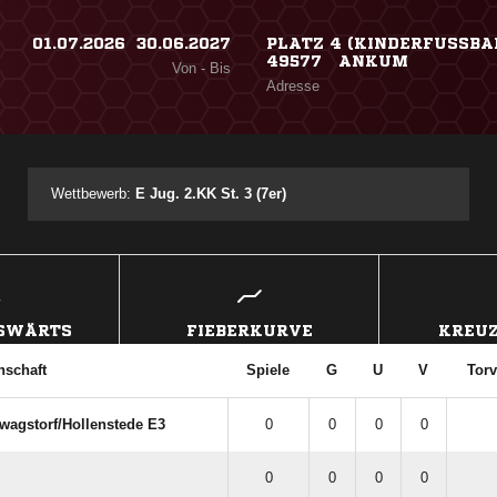
01.07.2026 ​ 30.06.2027
PLATZ 4 (KINDERFUSSBALL
49577 ANKUM
Von - Bis
Adresse
Wettbewerb:
E Jug. 2.KK St. 3 (7er)
USWÄRTS
FIEBERKURVE
KREUZ
schaft
Spiele
G
U
V
Torv
wagstorf/​Hollenstede E3
0
0
0
0
0
0
0
0