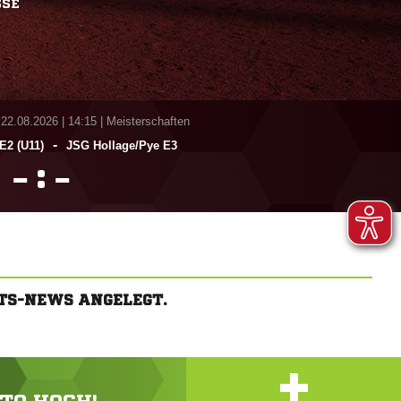
SSE
 22.08.2026
|
14:15 | Meisterschaften
-
E2 (U11)
JSG Hollage/​Pye E3
:


TS-NEWS ANGELEGT.
+