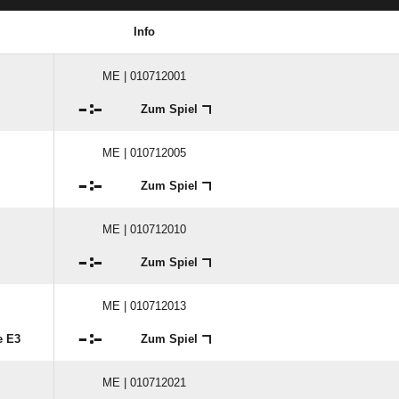
Info
ME | 010712001

:

Zum Spiel
ME | 010712005

:

Zum Spiel
ME | 010712010

:

Zum Spiel
ME | 010712013

:

e E3
Zum Spiel
ME | 010712021