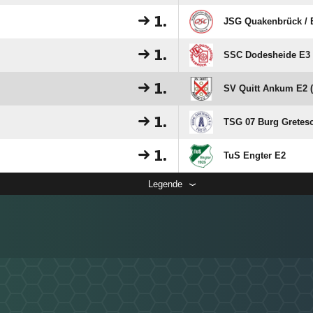
1.
JSG Quakenbrück /​ 
1.
SSC Dodesheide E3 
1.
SV Quitt Ankum E2 (
1.
TSG 07 Burg Gretes
1.
TuS Engter E2
Legende