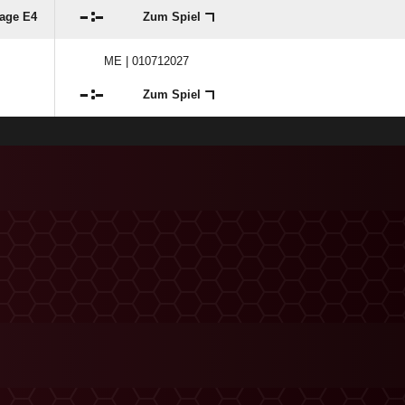

:

lage E4
Zum Spiel
ME | 010712027

:

Zum Spiel