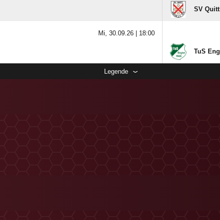
SV Quit
Mi, 30.09.26 |
18:00
TuS Eng
Legende