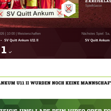
2.KREISKLA
Spielklasse
026
|
10:00 | Meisterschaften
Nächstes Spiel: Sa,
-
SV Quitt Ankum U11 II
SV Quitt Ankum 

 ANKUM U11 II WURDEN NOCH KEINE MANNSCHAF