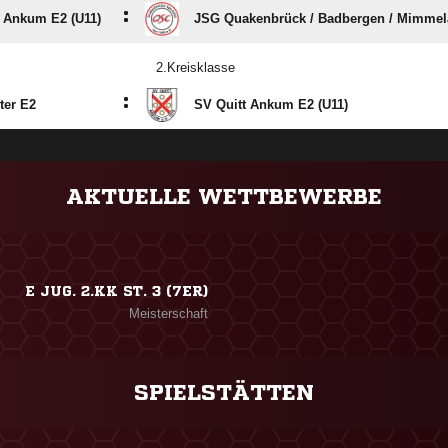
:
t Ankum E2 (U11)
JSG Quakenbrück /​ Badbergen /​ Mimme
2.Kreisklasse
:
ter E2
SV Quitt Ankum E2 (U11)
ANZEIGE
AKTUELLE WETTBEWERBE
E JUG. 2.KK ST. 3 (7ER)
Meisterschaft
SPIELSTÄTTEN