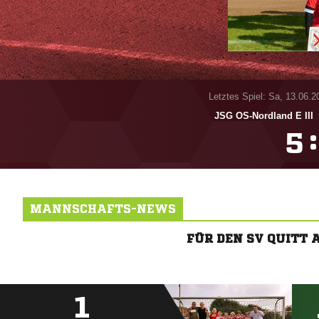
Letztes Spiel: Sa, 13.06.2
JSG OS-Nordland E III
:

MANNSCHAFTS-NEWS
FÜR DEN SV QUITT
1