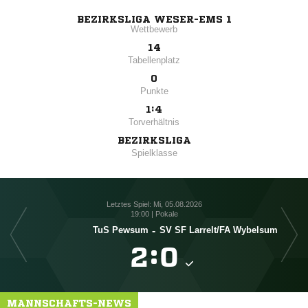
BEZIRKSLIGA WESER-EMS 1
Wettbewerb
14
Tabellenplatz
0
Punkte
1:4
Torverhältnis
BEZIRKSLIGA
Spielklasse
Letztes Spiel: Mi, 05.08.2026
19:00 | Pokale
TuS Pewsum
-
SV SF Larrelt/​FA Wybelsum

:

MANNSCHAFTS-NEWS