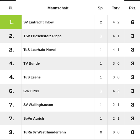
Pl.
Mannschaft
Sp.
Torv.
Pkt.
1.
6
SV Eintracht Ihlow
2
4 : 2
2.
3
TSV Friesenstolz Riepe
1
4 : 1
2.
3
TuS Leerhafe-Hovel
1
4 : 1
4.
3
TV Bunde
1
3 : 0
4.
3
TuS Esens
1
3 : 0
6.
3
GW Firrel
1
4 : 3
7.
3
SV Wallinghausen
1
2 : 1
7.
3
SpVg Aurich
1
2 : 1
9.
0
TuRa 07 Westrhauderfehn
0
0 : 0