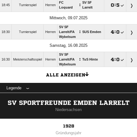
FC
SV SF
:

:

18:45
Turnierspiel
Herren
Loquard
Larrelt
Mittwoch, 09.07.2025
SV SF
:

:

18:30
Turnierspiel
Herren
Larrelt/​FA
SUS Emden
Wybelsum
Samstag, 16.08.2025
SV SF
:

:

16:30
Meisterschaftsspiel
Herren
Larrelt/​FA
TuS Hinte
Wybelsum
ALLE ANZEIGEN
Legende
SV SPORTFREUNDE EMDEN LARRELT
Niedersachsen
1928
Gründungsjahr