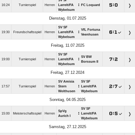
SV SF
:

:

16:24
Turnierspiel
Herren
Larrelt/​FA
FC Loquard
Wybelsum
Dienstag, 01.07.2025
SV SF
VfL Fortuna
:

:

19:30
Freundschaftsspiel
Herren
Larrelt/​FA
Veenhusen
Wybelsum
Freitag, 11.07.2025
SV SF
SV BW
:

:

19:00
Turnierspiel
Herren
Larrelt/​FA
Borssum II
Wybelsum
Freitag, 27.12.2024
SV Amisia
SV SF
:

:

17:57
Turnierspiel
Herren
Stern
Larrelt/​FA
Wolthusen
Wybelsum
Sonntag, 04.05.2025
SV SF
SpVg
:

:

15:00
Meisterschaftsspiel
Herren
Larrelt/​FA
Aurich I
Wybelsum
Samstag, 27.12.2025