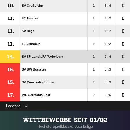
10.
0
SV Großefehn
1
3 : 4
11.
0
FC Norden
1
1 : 2
11.
0
SV Hage
1
1 : 2
11.
0
TuS Middels
1
1 : 2
14.
0
SV SF Larrelt/​FA Wybelsum
1
1 : 4
15.
0
SV BW Borssum
1
0 : 3
15.
0
SV Concordia Ihrhove
1
0 : 3
17.
0
VfL Germania Leer
2
2 : 6
Legende
WETTBEWERBE SEIT 01/02
Höchste Spielklasse: Bezirksliga