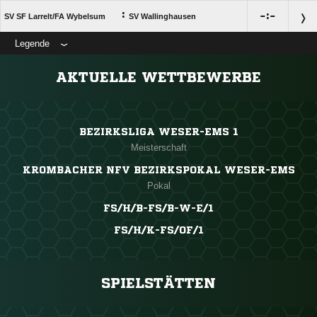
:

:

SV SF Larrelt/​FA Wybelsum
SV Wallinghausen
Legende
ANZEIGE
AKTUELLE WETTBEWERBE
BEZIRKSLIGA WESER-EMS 1
Meisterschaft
KROMBACHER NFV BEZIRKSPOKAL WESER-EMS
Pokal
FS/H/B-FS/B-W-E/1
FS/H/K-FS/OF/1
SPIELSTÄTTEN