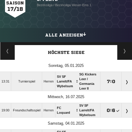
SAISON
Bezirksliga / Bezirksliga Weser-Ems 1
17/18
ALLE ANZEIGEN
HÖCHSTE SIEGE
Sonntag, 05.01.2025
SG Kickers
SV SF
Leer /​
:

:

13:31
Turnierspiel
Herren
Larrelt/​FA
Germania
Wybelsum
Leer II
Mittwoch, 16.07.2025
SV SF
FC
:

:

19:00
Freundschaftsspiel
Herren
Larrelt/​FA
Loquard
Wybelsum
Samstag, 04.01.2025