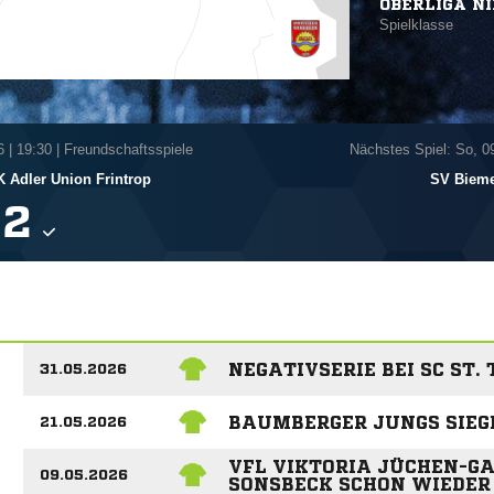
OBERLIGA N
Spielklasse
6
|
19:30 | Freundschaftsspiele
Nächstes Spiel: So, 0
 Adler Union Frintrop
SV Bieme

NEGATIVSERIE BEI SC ST. 
31.05.2026
BAUMBERGER JUNGS SIEG
21.05.2026
VFL VIKTORIA JÜCHEN-GA
09.05.2026
SONSBECK SCHON WIEDER 