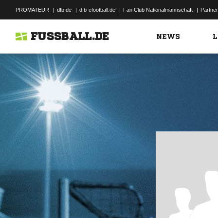
PROMATEUR
|
dfb.de
|
dfb-efootball.de
|
Fan Club Nationalmannschaft
|
Partner
FUSSBALL.DE
NEWS
L