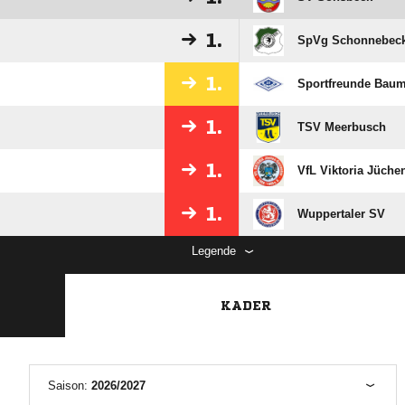
1.
SpVg Schonnebec
1.
Sportfreunde Bau
1.
TSV Meerbusch
1.
VfL Viktoria Jüche
1.
Wuppertaler SV
Legende
KADER
Saison:
2026/2027