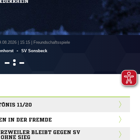
IEDERRHEIN
9.08.2026
|
15:15 | Freundschaftsspiele
-
nhorst
SV Sonsbeck
:


TÖNIS 11/20
EN IN DER FREMDE
RZWEILER BLEIBT GEGEN SV
OHNE SIEG