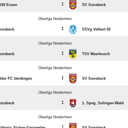
:
SW Essen
SV Sonsbeck
Oberliga Niederrhein
:
onsbeck
SSVg Velbert 02
Oberliga Niederrhein
:
onsbeck
TSV Meerbusch
Oberliga Niederrhein
:
lder FC Uerdingen
SV Sonsbeck
Oberliga Niederrhein
:
onsbeck
1. Spvg. Solingen-Wald
Oberliga Niederrhein
:
iktoria Jüchen-Garzweiler
SV Sonsbeck