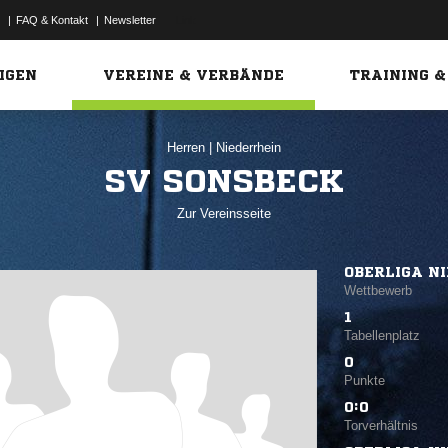
|
FAQ & Kontakt
|
Newsletter
Link
IGEN
VEREINE & VERBÄNDE
TRAINING &
Herren
|
Niederrhein
SV SONSBECK
Zur Vereinsseite
OBERLIGA N
Wettbewerb
1
Tabellenplatz
0
Punkte
0:0
Torverhältnis