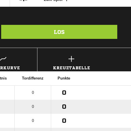
LOS
ERKURVE
KREUZTABELLE
tnis
Tordifferenz
Punkte
0
0
0
0
0
0