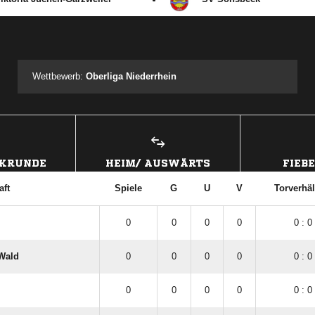
ANZEIGE
Wettbewerb:
Oberliga Niederrhein
CKRUNDE
HEIM/ AUSWÄRTS
FIEB
ft
Spiele
G
U
V
Torverhäl
0
0
0
0
0 : 0
-Wald
0
0
0
0
0 : 0
0
0
0
0
0 : 0