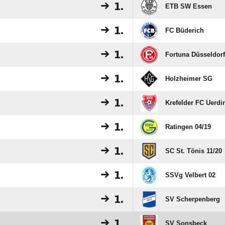
1.
ETB SW Essen
1.
FC Büderich
1.
Fortuna Düsseldor
1.
Holzheimer SG
1.
Krefelder FC Uerdi
1.
Ratingen 04/​19
1.
SC St. Tönis 11/​20
1.
SSVg Velbert 02
1.
SV Scherpenberg
1.
SV Sonsbeck