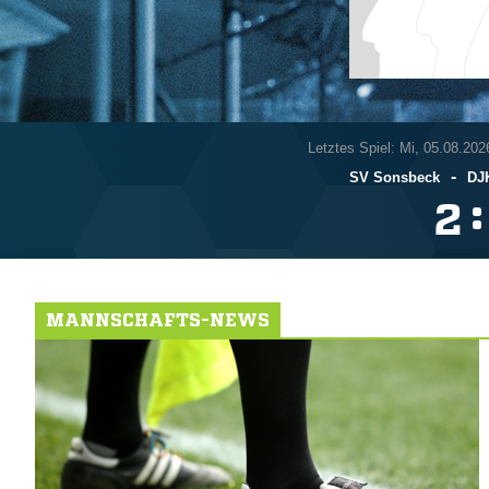
Letztes Spiel: Mi, 05.08.202
-
SV Sonsbeck
DJK
:

MANNSCHAFTS-NEWS