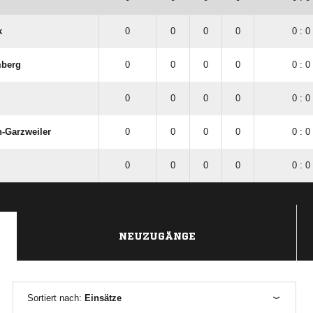
k
0
0
0
0
0 : 0
mberg
0
0
0
0
0 : 0
0
0
0
0
0 : 0
n-Garzweiler
0
0
0
0
0 : 0
0
0
0
0
0 : 0
NEUZUGÄNGE
Sortiert nach:
Einsätze