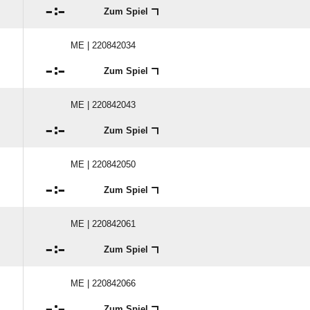

:

Zum Spiel
ME | 220842034

:

Zum Spiel
ME | 220842043

:

Zum Spiel
ME | 220842050

:

Zum Spiel
ME | 220842061

:

Zum Spiel
ME | 220842066

:

Zum Spiel