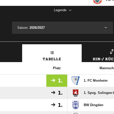
Legende
Saison:
2026/2027
TABELLE
HIN-/ RÜ
Platz
Mannscha
1.
1. FC Monheim
1.
1. Spvg. Solingen
1.
BW Dingden