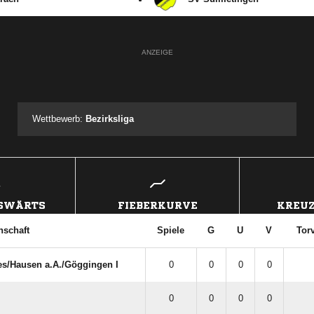
ANZEIGE
Wettbewerb:
Bezirksliga
USWÄRTS
FIEBERKURVE
KREUZ
schaft
Spiele
G
U
V
Torv
s/​Hausen a.A./​Göggingen I
0
0
0
0
0
0
0
0