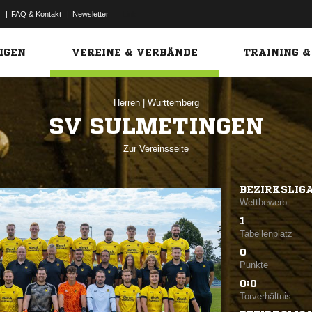
|
FAQ & Kontakt
|
Newsletter
Link
IGEN
VEREINE & VERBÄNDE
TRAINING &
Herren
|
Württemberg
SV SULMETINGEN
Zur Vereinsseite
BEZIRKSLIG
Wettbewerb
1
Tabellenplatz
0
Punkte
0:0
Torverhältnis