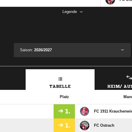
Legende
Saison:
2026/2027
TABELLE
HEIM/ A
Platz
Mann
1.
FC 1911 Krauchenwie
1.
FC Ostrach