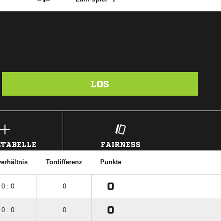
LOS
TABELLE
FAIRNESS
erhältnis
Tordifferenz
Punkte
0
0 : 0
0
0
0 : 0
0