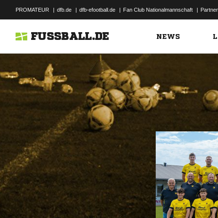
PROMATEUR
|
dfb.de
|
dfb-efootball.de
|
Fan Club Nationalmannschaft
|
Partner
FUSSBALL.DE
NEWS
L