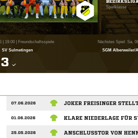
BEZIRKSLIG
Spielklasse
6
|
19:00 | Freundschaftsspiele
Nächstes Spiel: Sa, 0
SV Sulmetingen
SGM Alberweiler/

JOKER FREISINGER STELLT
07.06.2026
KLARE NIEDERLAGE FÜR 
01.06.2026
ANSCHLUSSTOR VON HENN
25.05.2026