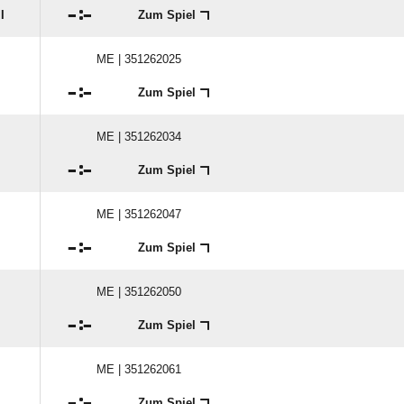

:

I
Zum Spiel
ME | 351262025

:

Zum Spiel
ME | 351262034

:

Zum Spiel
ME | 351262047

:

Zum Spiel
ME | 351262050

:

Zum Spiel
ME | 351262061

:

Zum Spiel