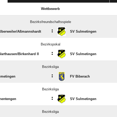
Wettbewerb
Bezirksfreundschaftsspiele
:
berweiler/​Aßmannshardt
SV Sulmetingen
Bezirkspokal
:
rthausen/​Birkenhard II
SV Sulmetingen
Bezirksliga
:
lmetingen
FV Biberach
Bezirksliga
:
hentengen
SV Sulmetingen
Bezirksliga