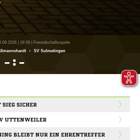
A
8.08.2026
|
18:00 | Freundschaftsspiele
-
​Aßmannshardt
SV Sulmetingen
:


 SIEG SICHER
SV UTTENWEILER
ING BLEIBT NUR EIN EHRENTREFFER