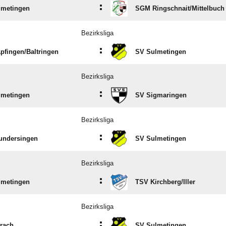
:
lmetingen
SGM Ringschnait/​Mittelbuch 
Bezirksliga
:
fingen/​Baltringen
SV Sulmetingen
Bezirksliga
:
lmetingen
SV Sigmaringen
Bezirksliga
:
undersingen
SV Sulmetingen
Bezirksliga
:
lmetingen
TSV Kirchberg/​Iller
Bezirksliga
:
rach
SV Sulmetingen