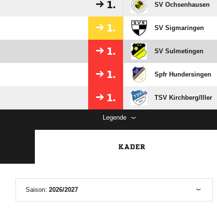
1.
SV Ochsenhausen
1.
SV Sigmaringen
1.
SV Sulmetingen
1.
Spfr Hundersingen
1.
TSV Kirchberg/​Iller
Legende
KADER
Saison:
2026/2027