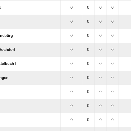
d
0
0
0
0
0
0
0
0
önebürg
0
0
0
0
Hochdorf
0
0
0
0
telbuch I
0
0
0
0
ingen
0
0
0
0
0
0
0
0
0
0
0
0
0
0
0
0