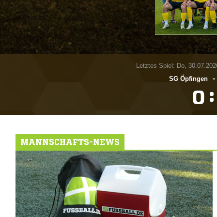
Letztes Spiel: Do, 30.07.202
-
SG Öpfingen
:

MANNSCHAFTS-NEWS