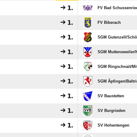
1.
FV Bad Schussenrie
1.
FV Biberach
1.
SGM Gutenzell/​Sch
1.
SGM Muttensweiler/​
1.
SGM Ringschnait/​Mit
1.
SGM Äpfingen/​Baltr
1.
SV Baustetten
1.
SV Burgrieden
1.
SV Hohentengen