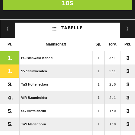
LOS
TABELLE
Pl.
Mannschaft
Sp.
Torv.
Pkt.
1.
3
FC Bienwald Kandel
1
3 : 1
1.
3
SV Steinwenden
1
3 : 1
3.
3
TuS Hohenecken
1
2 : 0
4.
3
VfR Baumholder
1
2 : 1
5.
3
SG Hüffelsheim
1
1 : 0
5.
3
TuS Marienborn
1
1 : 0