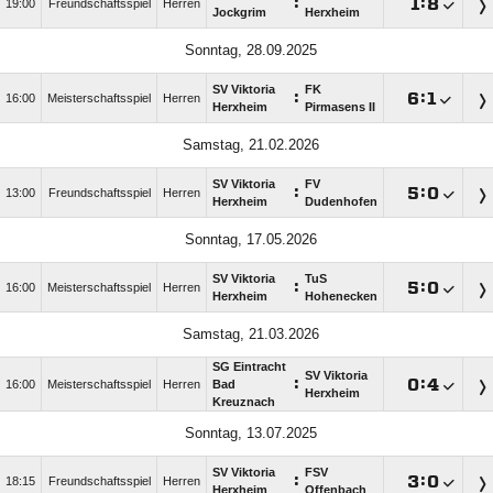
:

:

19:00
Freundschaftsspiel
Herren
Jockgrim
Herxheim
Sonntag, 28.09.2025
SV Viktoria
FK
:

:

16:00
Meisterschaftsspiel
Herren
Herxheim
Pirmasens II
Samstag, 21.02.2026
SV Viktoria
FV
:

:

13:00
Freundschaftsspiel
Herren
Herxheim
Dudenhofen
Sonntag, 17.05.2026
SV Viktoria
TuS
:

:

16:00
Meisterschaftsspiel
Herren
Herxheim
Hohenecken
Samstag, 21.03.2026
SG Eintracht
SV Viktoria
:

:

16:00
Meisterschaftsspiel
Herren
Bad
Herxheim
Kreuznach
Sonntag, 13.07.2025
SV Viktoria
FSV
:

:

18:15
Freundschaftsspiel
Herren
Herxheim
Offenbach