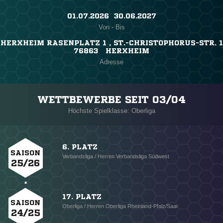
01.07.2026 ​ 30.06.2027
Von - Bis
HERXHEIM RASENPLATZ 1 , ST.-CHRISTOPHORUS-STR. 1
76863 HERXHEIM
Adresse
WETTBEWERBE SEIT 03/04
Höchste Spielklasse: Oberliga
6. PLATZ
SAISON
Verbandsliga / Herren Verbandsliga Südwest
25/26
17. PLATZ
SAISON
Oberliga / Herren Oberliga Rheinland-Pfalz/Saar
24/25