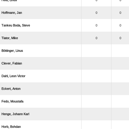
 
0
0
 
0
0
  
0
0
 
0
0
 
 
  
 
 
  
 