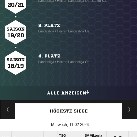
Landesliga / Herren Landesliga Ost Staffel Süd
20/21
9. PLATZ
SAISON
Landesliga / Herren Landesliga Ost
19/20
4. PLATZ
SAISON
Landesliga / Herren Landesliga Ost
18/19
ALLE ANZEIGEN
HÖCHSTE SIEGE
Mittwoch, 11.02.2026
TSG
SV Viktoria