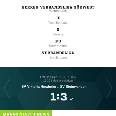
HERREN VERBANDSLIGA SÜDWEST
Wettbewerb
15
Tabellenplatz
0
Punkte
1:3
Torverhältnis
VERBANDSLIGA
Spielklasse
Letztes Spiel: Fr, 31.07.2026
19:30 | Meisterschaften
SV Viktoria Herxheim
-
SV Steinwenden

:

MANNSCHAFTS-NEWS