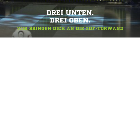
DREI UNTEN.
DREI OBEN.
WIR BRINGEN DICH AN DIE ZDF-TORWAND