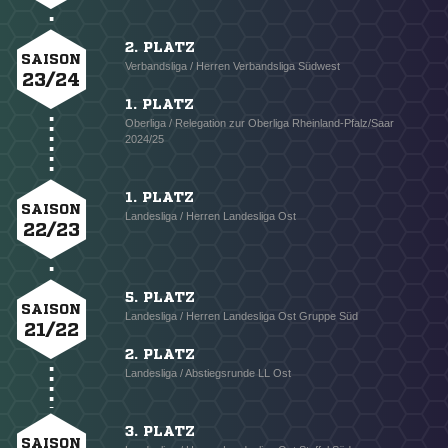
2. PLATZ
SAISON
Verbandsliga / Herren Verbandsliga Südwest
23/24
1. PLATZ
Oberliga / Relegation zur Oberliga Rheinland-Pfalz/Saar
2024/25
1. PLATZ
SAISON
Landesliga / Herren Landesliga Ost
22/23
5. PLATZ
SAISON
Landesliga / Herren Landesliga Ost Gruppe Süd
21/22
2. PLATZ
Landesliga / Abstiegsrunde LL Ost
3. PLATZ
SAISON