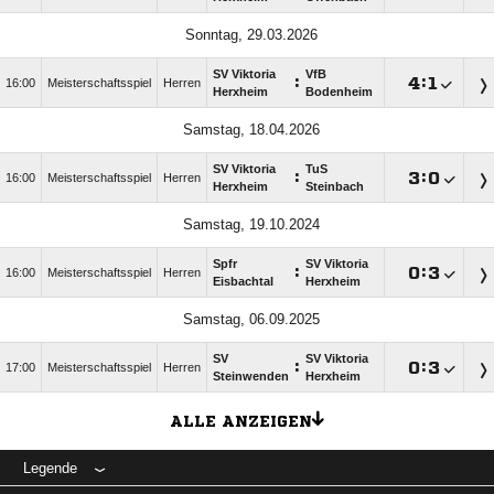
Sonntag, 29.03.2026
SV Viktoria
VfB
:

:

16:00
Meisterschaftsspiel
Herren
Herxheim
Bodenheim
Samstag, 18.04.2026
SV Viktoria
TuS
:

:

16:00
Meisterschaftsspiel
Herren
Herxheim
Steinbach
Samstag, 19.10.2024
Spfr
SV Viktoria
:

:

16:00
Meisterschaftsspiel
Herren
Eisbachtal
Herxheim
Samstag, 06.09.2025
SV
SV Viktoria
:

:

17:00
Meisterschaftsspiel
Herren
Steinwenden
Herxheim
ALLE ANZEIGEN
Legende