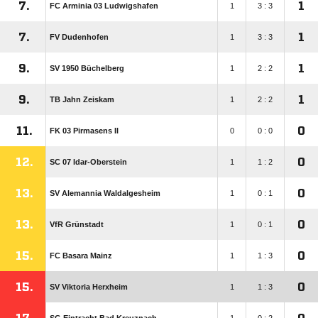
7.
1
FC Arminia 03 Ludwigshafen
1
3 : 3
7.
1
FV Dudenhofen
1
3 : 3
9.
1
SV 1950 Büchelberg
1
2 : 2
9.
1
TB Jahn Zeiskam
1
2 : 2
11.
0
FK 03 Pirmasens II
0
0 : 0
12.
0
SC 07 Idar-Oberstein
1
1 : 2
13.
0
SV Alemannia Waldalgesheim
1
0 : 1
13.
0
VfR Grünstadt
1
0 : 1
15.
0
FC Basara Mainz
1
1 : 3
15.
0
SV Viktoria Herxheim
1
1 : 3