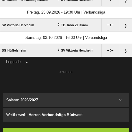
Freitag, 25.09.2026 - 19:30 Uhr | Verbandsliga
:

:

SV Viktoria Herxheim
TB Jahn Zeiskam
Samstag, 03.10.2026 - 16:00 Uhr | Verbandsliga
:

:

SG Hüffelsheim
SV Viktoria Herxheim
Legende
ANZEIGE
Saison:
2026/2027
Wettbewerb:
Herren Verbandsliga Südwest