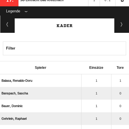
17.
0
SG Eintracht Bad Kreuznach
1
0 : 2
Legende
KADER
Filter
Spieler
Einsätze
Tore
 
1
1
 
1
0
 
1
0
 
1
0