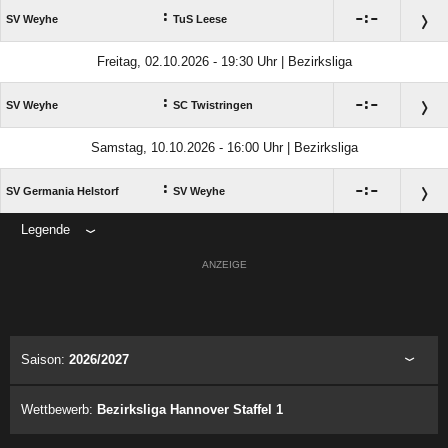
:

:

SV Weyhe
TuS Leese
Freitag, 02.10.2026 - 19:30 Uhr | Bezirksliga
:

:

SV Weyhe
SC Twistringen
Samstag, 10.10.2026 - 16:00 Uhr | Bezirksliga
:

:

SV Germania Helstorf
SV Weyhe
Legende
ANZEIGE
Saison:
2026/2027
Wettbewerb:
Bezirksliga Hannover Staffel 1