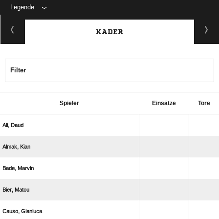
Legende
KADER
Filter
Spieler
Einsätze
Tore
 
 
 
 
 