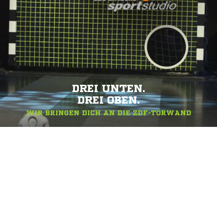
DREI UNTEN.
DREI OBEN.
WIR BRINGEN DICH AN DIE ZDF-TORWAND