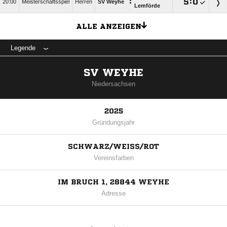
:

:

20:00
Meisterschaftsspiel
Herren
SV Weyhe
Lemförde
ALLE ANZEIGEN
Legende
SV WEYHE
Niedersachsen
2025
Gründungsjahr
SCHWARZ/WEISS/ROT
Vereinsfarben
IM BRUCH 1, 28844 WEYHE
Adresse