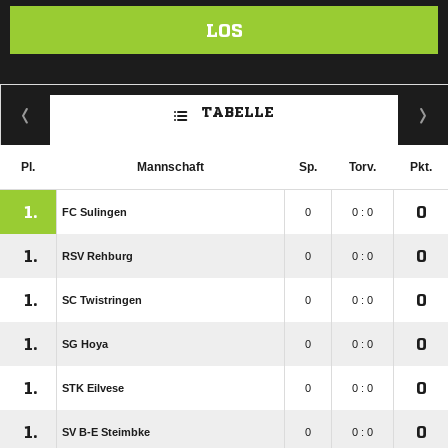
LOS
TABELLE
Pl.
Mannschaft
Sp.
Torv.
Pkt.
1.
0
FC Sulingen
0
0 : 0
1.
0
RSV Rehburg
0
0 : 0
1.
0
SC Twistringen
0
0 : 0
1.
0
SG Hoya
0
0 : 0
1.
0
STK Eilvese
0
0 : 0
1.
0
SV B-E Steimbke
0
0 : 0