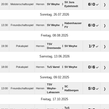
SV Jura
:

:

20:00
Meisterschaftsspiel
Herren
SV Weyhe
Eydelstedt
Sonntag, 26.07.2026
Habenhauser
:

:

13:30
Freundschaftsspiel
Herren
SV Weyhe
FV
Freitag, 08.08.2025
TSV
:

:

19:30
Pokalspiel
Herren
SV Weyhe
Drentwede
Samstag, 13.06.2026
:

:

18:00
Pokalspiel
Herren
TuS Varrel
SV Weyhe
Sonntag, 09.02.2025
TSV
SC
:

:

13:00
Freundschaftsspiel
Herren
Weyhe-
Haßbergen
Lahausen
Freitag, 17.10.2025
TuS