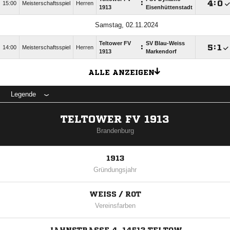
:

:

15:00
Meisterschaftsspiel
Herren
1913
Eisenhüttenstadt
Samstag, 02.11.2024
Teltower FV
SV Blau-Weiss
:

:

14:00
Meisterschaftsspiel
Herren
1913
Markendorf
ALLE ANZEIGEN
Legende
TELTOWER FV 1913
Brandenburg
1913
Gründungsjahr
WEISS / ROT
Vereinsfarben