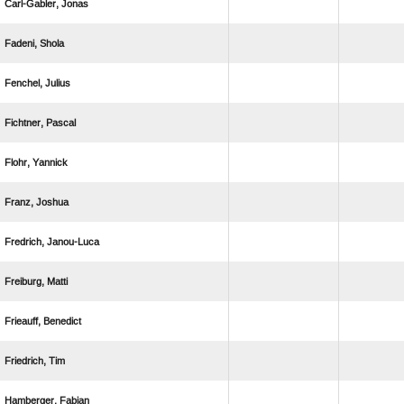
 
 
 
 
 
 
 
 
 
 
 