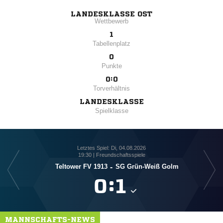
LANDESKLASSE OST
Wettbewerb
1
Tabellenplatz
0
Punkte
0:0
Torverhältnis
LANDESKLASSE
Spielklasse
Letztes Spiel: Di, 04.08.2026
19:30 | Freundschaftsspiele
Teltower FV 1913
-
SG Grün-Weiß Golm

:

MANNSCHAFTS-NEWS