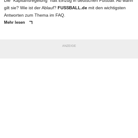
Die "Kapitänsregelung" hält Einzug in deutschen Fußball. Ab wann
gilt sie? Wie ist der Ablauf?
FUSSBALL.de
mit den wichtigsten
Antworten zum Thema im FAQ.
Mehr lesen
ANZEIGE
NACHRICHT SENDEN
* Pflichtfelder