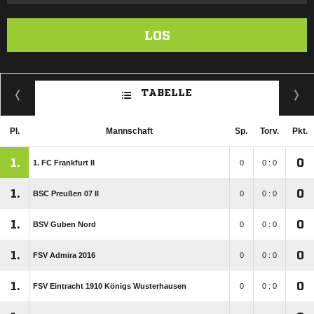
LOS
TABELLE
Pl.
Mannschaft
Sp.
Torv.
Pkt.
1.
0
1. FC Frankfurt II
0
0 : 0
1.
0
BSC Preußen 07 II
0
0 : 0
1.
0
BSV Guben Nord
0
0 : 0
1.
0
FSV Admira 2016
0
0 : 0
1.
0
FSV Eintracht 1910 Königs Wusterhausen
0
0 : 0