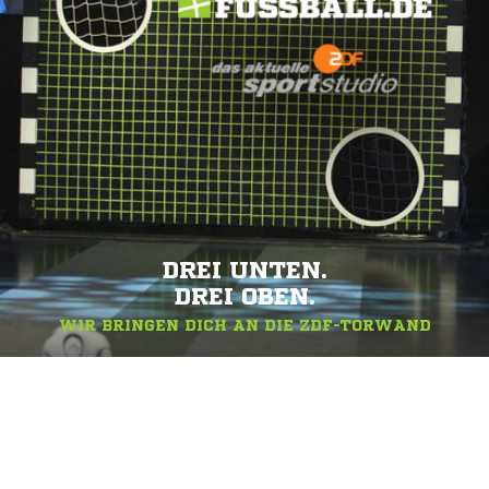
DREI UNTEN.
DREI OBEN.
WIR BRINGEN DICH AN DIE ZDF-TORWAND