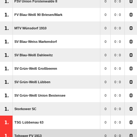
1.
0
FSV Union Fürstenwalde II
0
0 : 0
1.
0
FV Blau-Weiß 90 Briesen/​Mark
0
0 : 0
1.
0
MTV Wünsdorf 1910
0
0 : 0
1.
0
SV Blau-Weiss Markendorf
0
0 : 0
1.
0
SV Blau-Weiß Dahlewitz
0
0 : 0
1.
0
SV Grün-Weiß Großbeeren
0
0 : 0
1.
0
SV Grün-Weiß Lübben
0
0 : 0
1.
0
SV Grün-Weiß Union Bestensee
0
0 : 0
1.
0
Storkower SC
0
0 : 0
1.
0
TSG Lübbenau 63
0
0 : 0
1.
0
Teltower FV 1913
0
0 : 0