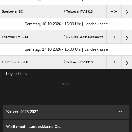
:

:

Storkower SC
Teltower FV 1913
Samstag, 10.10.2026 - 15:00 Uhr | Landesklasse
:

:

Teltower FV 1913
SV Blau-Weiß Dahlewitz
Samstag, 17.10.2026 - 15:00 Uhr | Landesklasse
:

:

1. FC Frankfurt II
Teltower FV 1913
Legende
ANZEIGE
Saison:
2026/2027
Wettbewerb:
Landesklasse Ost