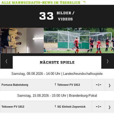
ALLE MANNSCHAFTS-NEWS IM ÜBERBLICK
33
BILDER /
VIDEOS
ANZEIGE
NÄCHSTE SPIELE
Samstag, 08.08.2026 - 14:00 Uhr | Landesfreundschaftsspiele
:

:

Fortuna Babelsberg
Teltower FV 1913
Samstag, 15.08.2026 - 15:00 Uhr | Brandenburg-Pokal
:

:

Teltower FV 1913
SG Einheit Zepernick