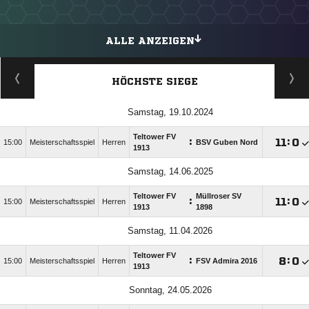
ALLE ANZEIGEN
HÖCHSTE SIEGE
Samstag, 19.10.2024
Teltower FV
:

:

15:00
Meisterschaftsspiel
Herren
BSV Guben Nord
1913
Samstag, 14.06.2025
Teltower FV
Müllroser SV
:

:

15:00
Meisterschaftsspiel
Herren
1913
1898
Samstag, 11.04.2026
Teltower FV
:

:

15:00
Meisterschaftsspiel
Herren
FSV Admira 2016
1913
Sonntag, 24.05.2026