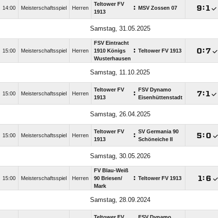
Teltower FV
:

:

14:00
Meisterschaftsspiel
Herren
MSV Zossen 07
1913
Samstag, 31.05.2025
FSV Eintracht
:

:

15:00
Meisterschaftsspiel
Herren
1910 Königs
Teltower FV 1913
Wusterhausen
Samstag, 11.10.2025
Teltower FV
FSV Dynamo
:

:

15:00
Meisterschaftsspiel
Herren
1913
Eisenhüttenstadt
Samstag, 26.04.2025
Teltower FV
SV Germania 90
:

:

15:00
Meisterschaftsspiel
Herren
1913
Schöneiche II
Samstag, 30.05.2026
FV Blau-Weiß
:

:

15:00
Meisterschaftsspiel
Herren
90 Briesen/​
Teltower FV 1913
Mark
Samstag, 28.09.2024
Teltower FV
FSV Dynamo