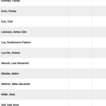
 
 
 
  
  
 
  
 
  
 
  