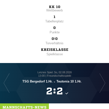
KK 10
Wettbewerb
1
Tabellenplatz
0
Punkte
0:0
Torverhältnis
KREISKLASSE
Spielklasse
Letztes Spiel: So, 02.08.2026
13:00 | Freundschaftsspiele
TSG Bergedorf 1.Hr.
-
Teutonia 10 1.Hr.

:

MANNSCHAFTS-NEWS