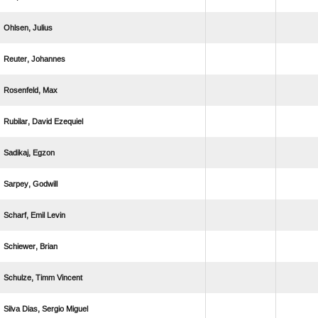
 
 
 
  
 
 
  
 
  
   