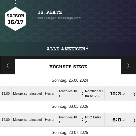
16. PLATZ
SAISON
Bezirksliga / Bezirksliga West
16/17
ALLE ANZEIGEN
HÖCHSTE SIEGE
Sonntag, 25.08.2024
Teutonia 10
Nordlichter
:

:

13:00
Meisterschaftsspiel
Herren
1.
im NSV 2.
Sonntag, 08.03.2026
Teutonia 10
HFC Falke
:

:

14:00
Meisterschaftsspiel
Herren
1.
2.
Sonntag, 20.07.2025