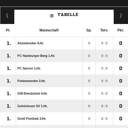
TABELLE
Pl.
Mannschaft
Sp.
Torv.
Pkt.
1.
0
Alsterbrüder 4.Hr.
0
0 : 0
1.
0
FC Hamburger Berg 1.Hr.
0
0 : 0
1.
0
FC Sarcon 1.Hr.
0
0 : 0
1.
0
Finkenwerder 2.Hr.
0
0 : 0
1.
0
GW Eimsbüttel 4.Hr.
0
0 : 0
1.
0
Gehörlosen SV 1.Hr.
0
0 : 0
1.
0
Groß Flottbek 3.Hr.
0
0 : 0