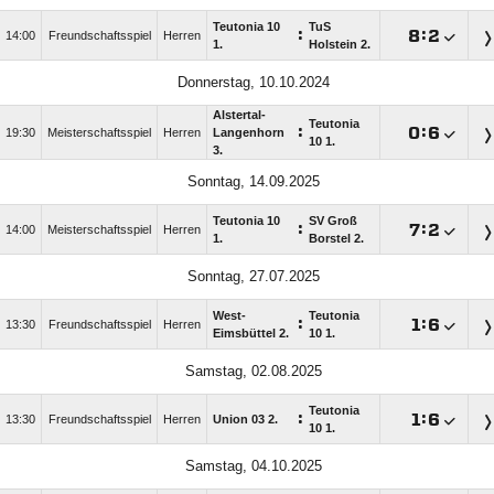
Teutonia 10
TuS
:

:

14:00
Freundschaftsspiel
Herren
1.
Holstein 2.
Donnerstag, 10.10.2024
Alstertal-
Teutonia
:

:

19:30
Meisterschaftsspiel
Herren
Langenhorn
10 1.
3.
Sonntag, 14.09.2025
Teutonia 10
SV Groß
:

:

14:00
Meisterschaftsspiel
Herren
1.
Borstel 2.
Sonntag, 27.07.2025
West-
Teutonia
:

:

13:30
Freundschaftsspiel
Herren
Eimsbüttel 2.
10 1.
Samstag, 02.08.2025
Teutonia
:

:

13:30
Freundschaftsspiel
Herren
Union 03 2.
10 1.
Samstag, 04.10.2025