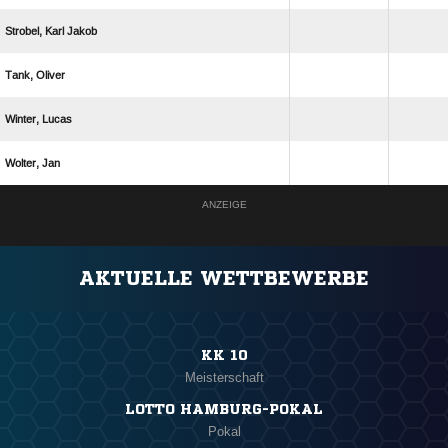
  
 
 
 
ANZEIGE
AKTUELLE WETTBEWERBE
KK 10
Meisterschaft
LOTTO HAMBURG-POKAL
Pokal