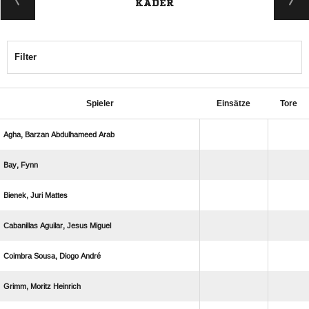
KADER
Filter
Spieler
Einsätze
Tore
   
 
  
   
   
  