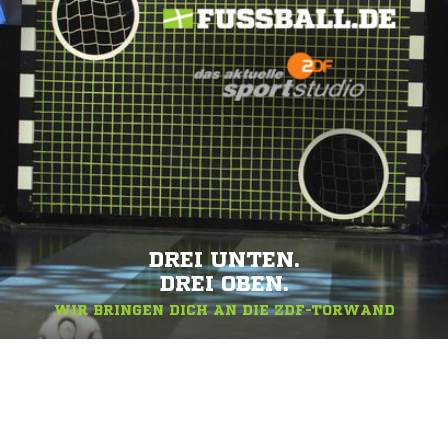
DREI UNTEN.
DREI OBEN.
WIR BRINGEN DICH AN DIE ZDF-TORWAND