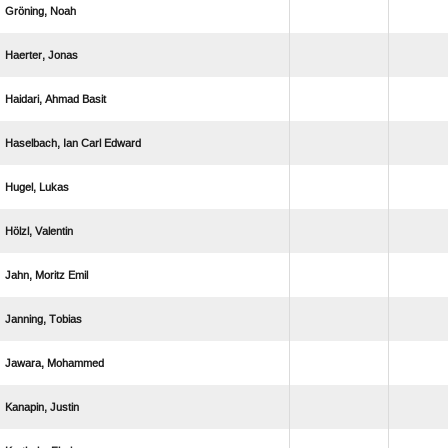
 
 
  
   
 
 
  
 
 
 