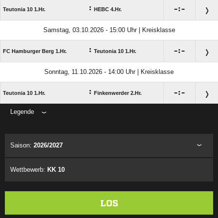
:

:

Teutonia 10 1.Hr.
HEBC 4.Hr.
Samstag, 03.10.2026 - 15:00 Uhr | Kreisklasse
:

:

FC Hamburger Berg 1.Hr.
Teutonia 10 1.Hr.
Sonntag, 11.10.2026 - 14:00 Uhr | Kreisklasse
:

:

Teutonia 10 1.Hr.
Finkenwerder 2.Hr.
Legende
ANZEIGE
Saison:
2026/2027
Wettbewerb:
KK 10
LOS