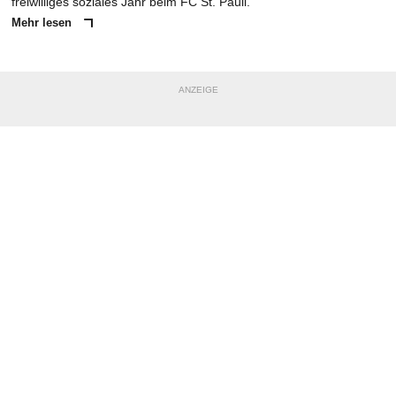
freiwilliges soziales Jahr beim FC St. Pauli.
Mehr lesen
ANZEIGE
NACHRICHT SENDEN
* Pflichtfelder