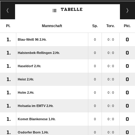
TABELLE
Pl.
Mannschaft
Sp.
Torv.
Pkt.
1.
0
Blau-Weiß 96 2.Hr.
0
0 : 0
1.
0
Halstenbek-Rellingen 2.Hr.
0
0 : 0
1.
0
Haseldorf 2.Hr.
0
0 : 0
1.
0
Heist 2.Hr.
0
0 : 0
1.
0
Holm 2.Hr.
0
0 : 0
1.
0
Holsatia im EMTV 2.Hr.
0
0 : 0
1.
0
Komet Blankenese 1.Hr.
0
0 : 0
1.
0
Osdorfer Born 1.Hr.
0
0 : 0