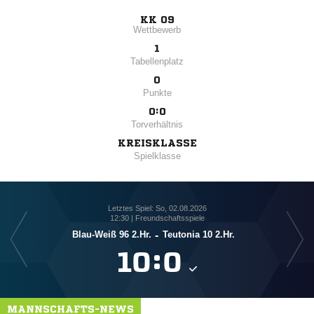
KK 09
Wettbewerb
1
Tabellenplatz
0
Punkte
0:0
Torverhältnis
KREISKLASSE
Spielklasse
Letztes Spiel: So, 02.08.2026
12:30 | Freundschaftsspiele
Blau-Weiß 96 2.Hr.
-
Teutonia 10 2.Hr.

:

MANNSCHAFTS-NEWS