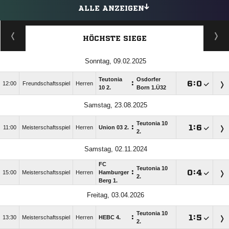
ALLE ANZEIGEN
HÖCHSTE SIEGE
Sonntag, 09.02.2025
Teutonia
Osdorfer
:

:

12:00
Freundschaftsspiel
Herren
10 2.
Born 1.Ü32
Samstag, 23.08.2025
Teutonia 10
:

:

11:00
Meisterschaftsspiel
Herren
Union 03 2.
2.
Samstag, 02.11.2024
FC
Teutonia 10
:

:

15:00
Meisterschaftsspiel
Herren
Hamburger
2.
Berg 1.
Freitag, 03.04.2026
Teutonia 10
:

:

13:30
Meisterschaftsspiel
Herren
HEBC 4.
2.