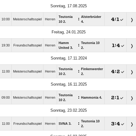
Sonntag, 17.08.2025
Teutonia
Alsterbrüder
:

:

10:00
Meisterschaftsspiel
Herren
10 2.
4.
Freitag, 24.01.2025
Hamm
Teutonia 10
:

:

19:30
Freundschaftsspiel
Herren
United 3.
2.
Sonntag, 17.11.2024
Teutonia
Finkenwerder
:

:

11:00
Meisterschaftsspiel
Herren
10 2.
2.
Sonntag, 16.11.2025
Teutonia
:

:

09:00
Meisterschaftsspiel
Herren
Hammonia 4.
10 2.
Sonntag, 23.02.2025
Teutonia 10
:

:

11:00
Freundschaftsspiel
Herren
SVNA 3.
2.