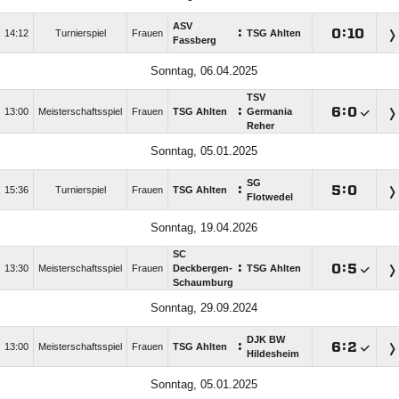
ASV
:

:

14:12
Turnierspiel
Frauen
TSG Ahlten
Fassberg
Sonntag, 06.04.2025
TSV
:

:

13:00
Meisterschaftsspiel
Frauen
TSG Ahlten
Germania
Reher
Sonntag, 05.01.2025
SG
:

:

15:36
Turnierspiel
Frauen
TSG Ahlten
Flotwedel
Sonntag, 19.04.2026
SC
:

:

13:30
Meisterschaftsspiel
Frauen
Deckbergen-
TSG Ahlten
Schaumburg
Sonntag, 29.09.2024
DJK BW
:

:

13:00
Meisterschaftsspiel
Frauen
TSG Ahlten
Hildesheim
Sonntag, 05.01.2025