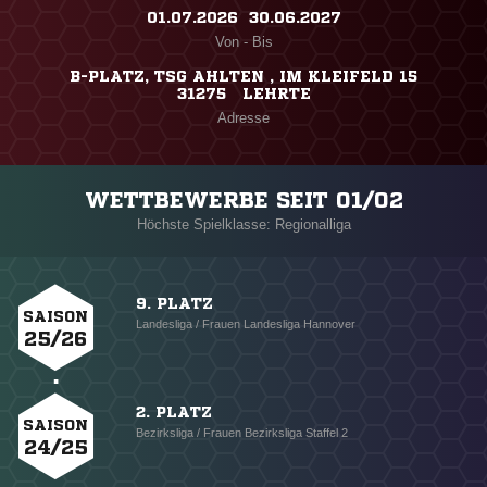
01.07.2026 ​ 30.06.2027
Von - Bis
B-PLATZ, TSG AHLTEN , IM KLEIFELD 15
31275 LEHRTE
Adresse
WETTBEWERBE SEIT 01/02
Höchste Spielklasse: Regionalliga
9. PLATZ
SAISON
Landesliga / Frauen Landesliga Hannover
25/26
2. PLATZ
SAISON
Bezirksliga / Frauen Bezirksliga Staffel 2
24/25