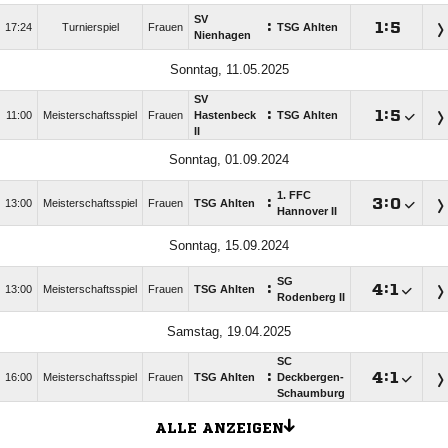
SV
:

:

17:24
Turnierspiel
Frauen
TSG Ahlten
Nienhagen
Sonntag, 11.05.2025
SV
:

:

11:00
Meisterschaftsspiel
Frauen
Hastenbeck
TSG Ahlten
II
Sonntag, 01.09.2024
1. FFC
:

:

13:00
Meisterschaftsspiel
Frauen
TSG Ahlten
Hannover II
Sonntag, 15.09.2024
SG
:

:

13:00
Meisterschaftsspiel
Frauen
TSG Ahlten
Rodenberg II
Samstag, 19.04.2025
SC
:

:

16:00
Meisterschaftsspiel
Frauen
TSG Ahlten
Deckbergen-
Schaumburg
ALLE ANZEIGEN