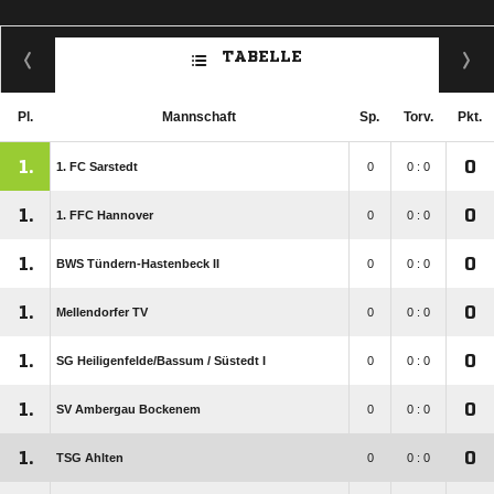
TABELLE
Pl.
Mannschaft
Sp.
Torv.
Pkt.
1.
0
1. FC Sarstedt
0
0 : 0
1.
0
1. FFC Hannover
0
0 : 0
1.
0
BWS Tündern-Hastenbeck II
0
0 : 0
1.
0
Mellendorfer TV
0
0 : 0
1.
0
SG Heiligenfelde/​Bassum /​ Süstedt I
0
0 : 0
1.
0
SV Ambergau Bockenem
0
0 : 0
1.
0
TSG Ahlten
0
0 : 0