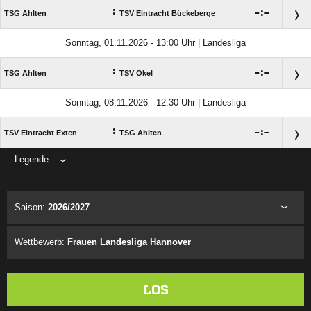
:

:

TSG Ahlten
TSV Eintracht Bückeberge
Sonntag, 01.11.2026 - 13:00 Uhr | Landesliga
:

:

TSG Ahlten
TSV Okel
Sonntag, 08.11.2026 - 12:30 Uhr | Landesliga
:

:

TSV Eintracht Exten
TSG Ahlten
Legende
ANZEIGE
Saison:
2026/2027
Wettbewerb:
Frauen Landesliga Hannover
LOS