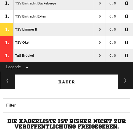
1.
0
TSV Eintracht Bückeberge
0
0 : 0
1.
0
TSV Eintracht Exten
0
0 : 0
1.
0
TSV Limmer II
0
0 : 0
1.
0
TSV Okel
0
0 : 0
1.
0
TuS Bröckel
0
0 : 0
Legende
KADER
Filter
DIE KADERLISTE IST BISHER NICHT ZUR
VERÖFFENTLICHUNG FREIGEGEBEN.