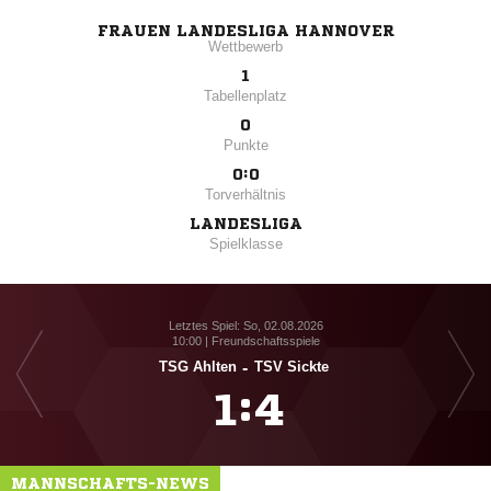
FRAUEN LANDESLIGA HANNOVER
Wettbewerb
1
Tabellenplatz
0
Punkte
0:0
Torverhältnis
LANDESLIGA
Spielklasse
Letztes Spiel: So, 02.08.2026
10:00 | Freundschaftsspiele
TSG Ahlten
-
TSV Sickte

:

MANNSCHAFTS-NEWS