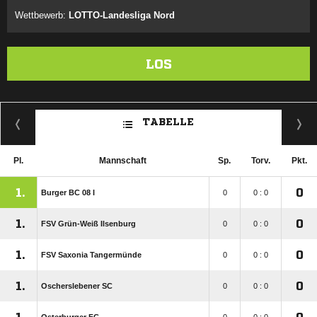
Wettbewerb:
LOTTO-Landesliga Nord
LOS
TABELLE
Pl.
Mannschaft
Sp.
Torv.
Pkt.
1.
0
Burger BC 08 I
0
0 : 0
1.
0
FSV Grün-Weiß Ilsenburg
0
0 : 0
1.
0
FSV Saxonia Tangermünde
0
0 : 0
1.
0
Oscherslebener SC
0
0 : 0