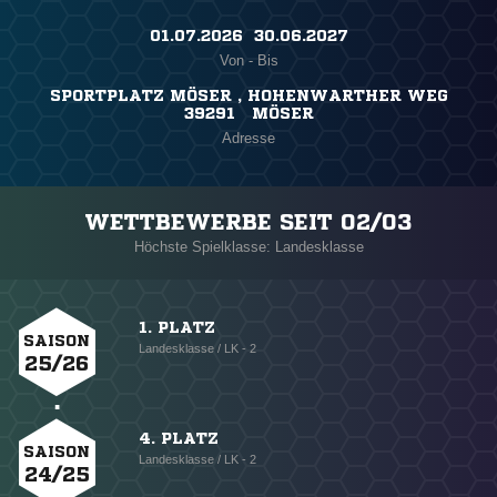
01.07.2026 ​ 30.06.2027
Von - Bis
SPORTPLATZ MÖSER , HOHENWARTHER WEG
39291 MÖSER
Adresse
WETTBEWERBE SEIT 02/03
Höchste Spielklasse: Landesklasse
1. PLATZ
SAISON
Landesklasse / LK - 2
25/26
4. PLATZ
SAISON
Landesklasse / LK - 2
24/25