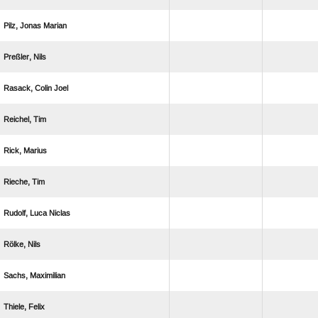
  
 
  
 
 
 
  
 
 
 