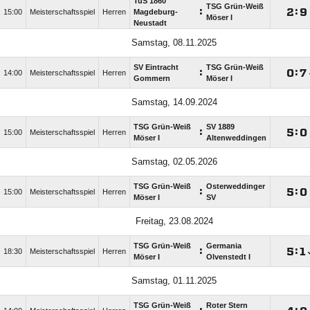
TuS 1860
TSG Grün-Weiß
:

:

15:00
Meisterschaftsspiel
Herren
Magdeburg-
Möser I
Neustadt
Samstag, 08.11.2025
SV Eintracht
TSG Grün-Weiß
:

:

14:00
Meisterschaftsspiel
Herren
Gommern
Möser I
Samstag, 14.09.2024
TSG Grün-Weiß
SV 1889
:

:

15:00
Meisterschaftsspiel
Herren
Möser I
Altenweddingen
Samstag, 02.05.2026
TSG Grün-Weiß
Osterweddinger
:

:

15:00
Meisterschaftsspiel
Herren
Möser I
SV
Freitag, 23.08.2024
TSG Grün-Weiß
Germania
:

:

18:30
Meisterschaftsspiel
Herren
Möser I
Olvenstedt I
Samstag, 01.11.2025
TSG Grün-Weiß
Roter Stern