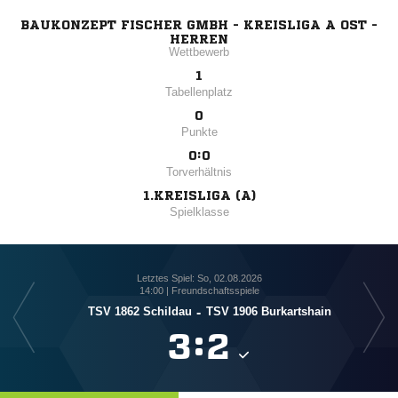
BAUKONZEPT FISCHER GMBH - KREISLIGA A OST -
HERREN
Wettbewerb
1
Tabellenplatz
0
Punkte
0:0
Torverhältnis
1.KREISLIGA (A)
Spielklasse
Letztes Spiel: So, 02.08.2026
14:00 | Freundschaftsspiele
TSV 1862 Schildau
-
TSV 1906 Burkartshain

:
