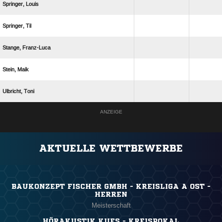
 
 
 
 
 
ANZEIGE
AKTUELLE WETTBEWERBE
BAUKONZEPT FISCHER GMBH - KREISLIGA A OST -
HERREN
Meisterschaft
HÖRAKUSTIK KUFS - KREISPOKAL