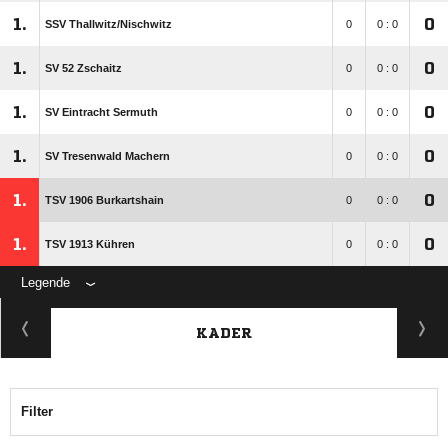
1.
0
SSV Thallwitz/​Nischwitz
0
0 : 0
1.
0
SV 52 Zschaitz
0
0 : 0
1.
0
SV Eintracht Sermuth
0
0 : 0
1.
0
SV Tresenwald Machern
0
0 : 0
1.
0
TSV 1906 Burkartshain
0
0 : 0
1.
0
TSV 1913 Kühren
0
0 : 0
Legende
KADER
Filter