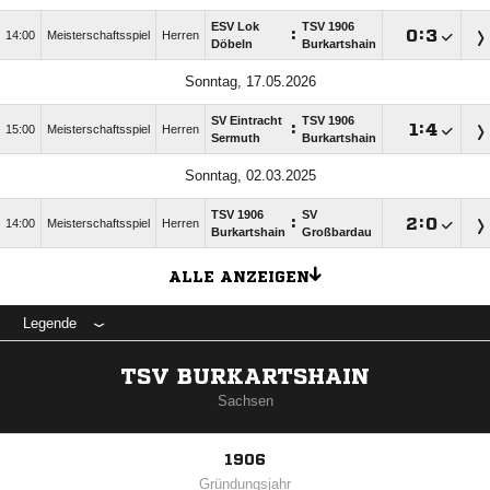
ESV Lok
TSV 1906
:

:

14:00
Meisterschaftsspiel
Herren
Döbeln
Burkartshain
Sonntag, 17.05.2026
SV Eintracht
TSV 1906
:

:

15:00
Meisterschaftsspiel
Herren
Sermuth
Burkartshain
Sonntag, 02.03.2025
TSV 1906
SV
:

:

14:00
Meisterschaftsspiel
Herren
Burkartshain
Großbardau
ALLE ANZEIGEN
Legende
TSV BURKARTSHAIN
Sachsen
1906
Gründungsjahr