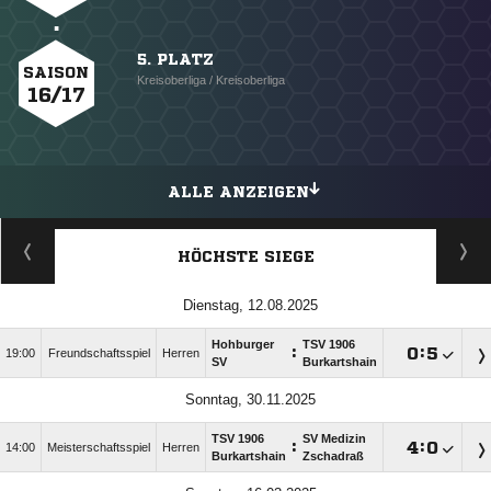
5. PLATZ
SAISON
Kreisoberliga / Kreisoberliga
16/17
ALLE ANZEIGEN
HÖCHSTE SIEGE
Dienstag, 12.08.2025
Hohburger
TSV 1906
:

:

19:00
Freundschaftsspiel
Herren
SV
Burkartshain
Sonntag, 30.11.2025
TSV 1906
SV Medizin
:

:

14:00
Meisterschaftsspiel
Herren
Burkartshain
Zschadraß