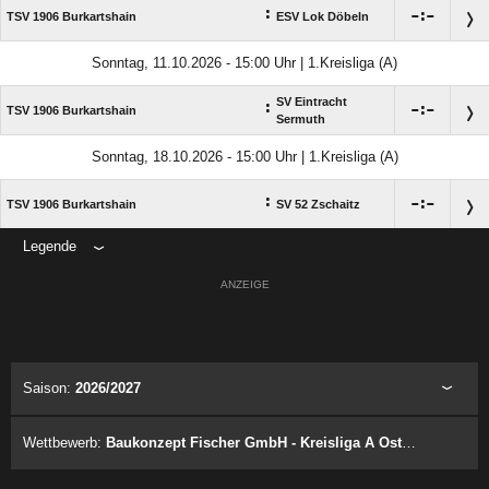
:

:

TSV 1906 Burkartshain
ESV Lok Döbeln
Sonntag, 11.10.2026 - 15:00 Uhr | 1.Kreisliga (A)
SV Eintracht
:

:

TSV 1906 Burkartshain
Sermuth
Sonntag, 18.10.2026 - 15:00 Uhr | 1.Kreisliga (A)
:

:

TSV 1906 Burkartshain
SV 52 Zschaitz
Legende
ANZEIGE
Saison:
2026/2027
Wettbewerb:
Baukonzept Fischer GmbH - Kreisliga A Ost - Herren