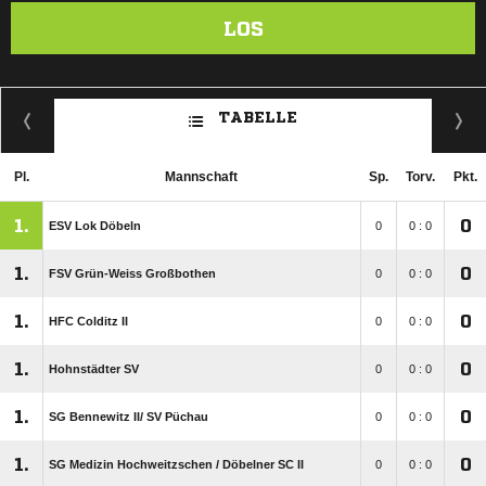
LOS
TABELLE
Pl.
Mannschaft
Sp.
Torv.
Pkt.
1.
0
ESV Lok Döbeln
0
0 : 0
1.
0
FSV Grün-Weiss Großbothen
0
0 : 0
1.
0
HFC Colditz II
0
0 : 0
1.
0
Hohnstädter SV
0
0 : 0
1.
0
SG Bennewitz II/​ SV Püchau
0
0 : 0
1.
0
SG Medizin Hochweitzschen /​ Döbelner SC II
0
0 : 0