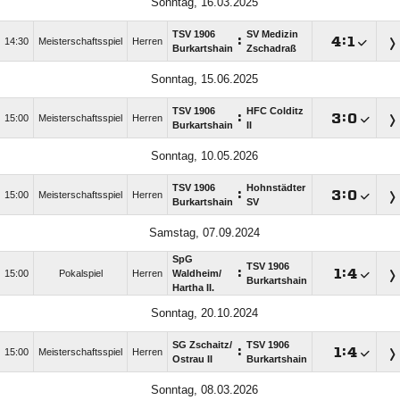
Sonntag, 16.03.2025
TSV 1906
SV Medizin
:

:

14:30
Meisterschaftsspiel
Herren
Burkartshain
Zschadraß
Sonntag, 15.06.2025
TSV 1906
HFC Colditz
:

:

15:00
Meisterschaftsspiel
Herren
Burkartshain
II
Sonntag, 10.05.2026
TSV 1906
Hohnstädter
:

:

15:00
Meisterschaftsspiel
Herren
Burkartshain
SV
Samstag, 07.09.2024
SpG
TSV 1906
:

:

15:00
Pokalspiel
Herren
Waldheim/​
Burkartshain
Hartha II.
Sonntag, 20.10.2024
SG Zschaitz/​
TSV 1906
:

:

15:00
Meisterschaftsspiel
Herren
Ostrau II
Burkartshain
Sonntag, 08.03.2026