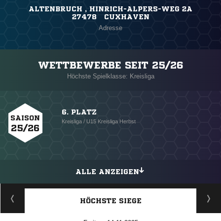
ALTENBRUCH , HINRICH-ALPERS-WEG 2A
27478 CUXHAVEN
Adresse
WETTBEWERBE SEIT 25/26
Höchste Spielklasse: Kreisliga
6. PLATZ
SAISON
Kreisliga / U15 Kreisliga Herbst
25/26
ALLE ANZEIGEN
HÖCHSTE SIEGE