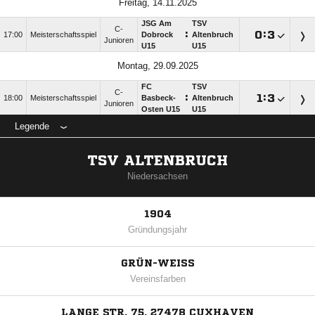
Freitag, 14.11.2025
JSG Am
TSV
C-
:

:

17:00
Meisterschaftsspiel
Dobrock
Altenbruch
Junioren
U15
U15
Montag, 29.09.2025
FC
TSV
C-
:

:

18:00
Meisterschaftsspiel
Basbeck-
Altenbruch
Junioren
Osten U15
U15
Legende
TSV ALTENBRUCH
Niedersachsen
1904
Gründungsjahr
GRÜN-WEISS
Vereinsfarben
LANGE STR. 75, 27478 CUXHAVEN