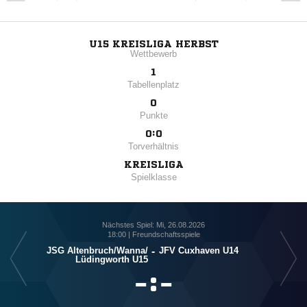
U15 KREISLIGA HERBST
Wettbewerb
1
Tabellenplatz
0
Punkte
0:0
Torverhältnis
KREISLIGA
Spielklasse
Nächstes Spiel: Mi, 26.08.2026
18:00 | Freundschaftsspiele
JSG Altenbruch/​Wanna/​
-
JFV Cuxhaven U14
Lüdingworth U15

:
