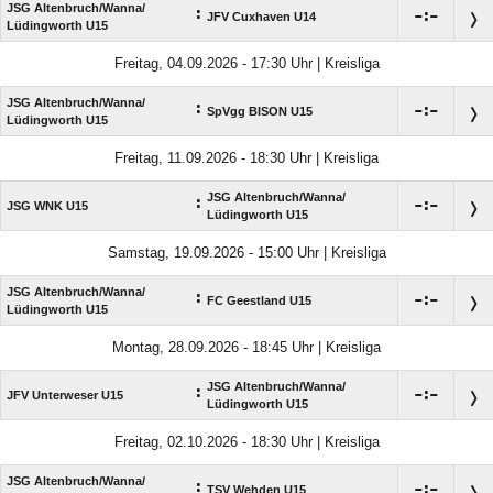
JSG Altenbruch/​Wanna/​
:

:

JFV Cuxhaven U14
Lüdingworth U15
Freitag, 04.09.2026 - 17:30 Uhr | Kreisliga
JSG Altenbruch/​Wanna/​
:

:

SpVgg BISON U15
Lüdingworth U15
Freitag, 11.09.2026 - 18:30 Uhr | Kreisliga
JSG Altenbruch/​Wanna/​
:

:

JSG WNK U15
Lüdingworth U15
Samstag, 19.09.2026 - 15:00 Uhr | Kreisliga
JSG Altenbruch/​Wanna/​
:

:

FC Geestland U15
Lüdingworth U15
Montag, 28.09.2026 - 18:45 Uhr | Kreisliga
JSG Altenbruch/​Wanna/​
:

:

JFV Unterweser U15
Lüdingworth U15
Freitag, 02.10.2026 - 18:30 Uhr | Kreisliga
JSG Altenbruch/​Wanna/​
:

:

TSV Wehden U15