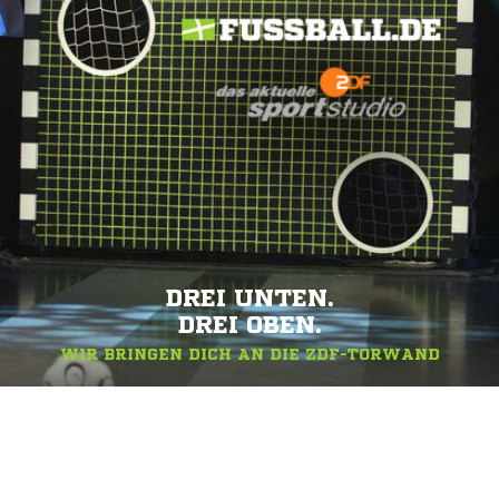
DREI UNTEN.
DREI OBEN.
WIR BRINGEN DICH AN DIE ZDF-TORWAND