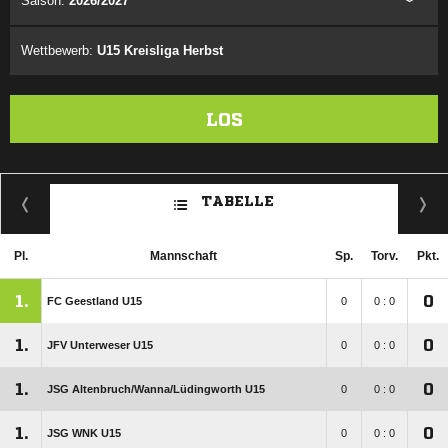
Saison:
2026/2027
Wettbewerb:
U15 Kreisliga Herbst
LOS
TABELLE
Pl.
Mannschaft
Sp.
Torv.
Pkt.
1.
0
FC Geestland U15
0
0 : 0
1.
0
JFV Unterweser U15
0
0 : 0
1.
0
JSG Altenbruch/​Wanna/​Lüdingworth U15
0
0 : 0
1.
0
JSG WNK U15
0
0 : 0