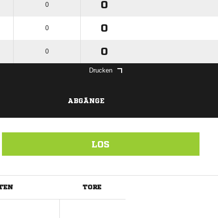
0
0
0
0
0
0
Drucken
ABGÄNGE
LOS
TEN
TORE
ANZEIGE