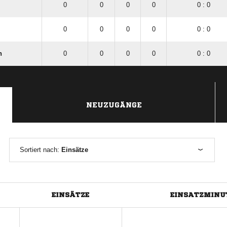
0
0
0
0
0 : 0
0
0
0
0
0 : 0
n
0
0
0
0
0 : 0
NEUZUGÄNGE
Sortiert nach:
Einsätze
EINSÄTZE
EINSATZMINU