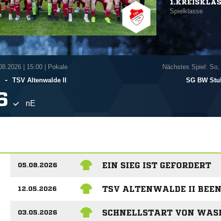
1.KREISKLA
Spielklasse
.08.2026
|
15:00 | Pokale
Nächstes Spiel: So,
-
TSV Altenwalde II
SG BW Stu

nE
EIN SIEG IST GEFORDERT
05.08.2026
TSV ALTENWALDE II BEE
12.05.2026
SCHNELLSTART VON WASN
03.05.2026