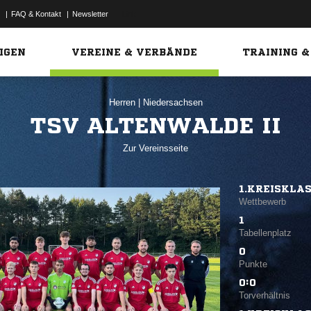
|
FAQ & Kontakt
|
Newsletter
Link
IGEN
VEREINE & VERBÄNDE
TRAINING &
Herren
|
Niedersachsen
TSV ALTENWALDE II
Zur Vereinsseite
1.KREISKLA
Wettbewerb
1
Tabellenplatz
0
Punkte
0:0
Torverhältnis