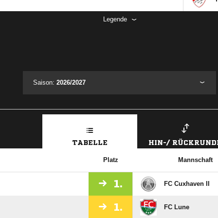
Legende
Saison:
2026/2027
TABELLE
HIN-/ RÜCKRUND
Platz
Mannschaft
1.
FC Cuxhaven II
1.
FC Lune