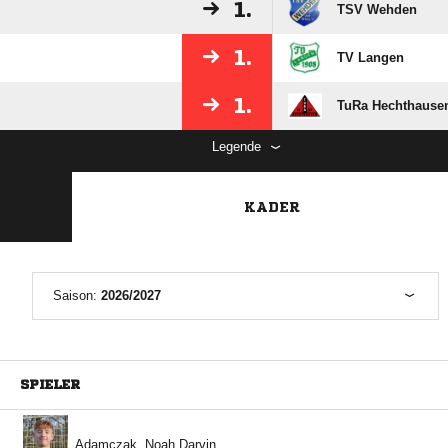
1.
TSV Wehden
1.
TV Langen
1.
TuRa Hechthause
Legende
KADER
Saison:
2026/2027
SPIELER
  