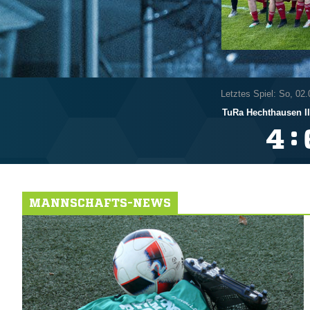
Letztes Spiel: So, 02
TuRa Hechthausen II
:

MANNSCHAFTS-NEWS