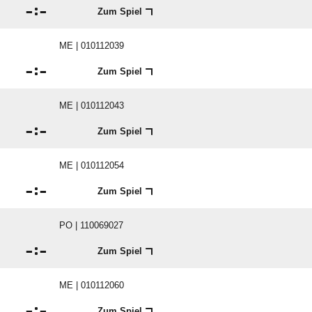

:

Zum Spiel
ME | 010112039

:

Zum Spiel
ME | 010112043

:

Zum Spiel
ME | 010112054

:

Zum Spiel
PO | 110069027

:

Zum Spiel
ME | 010112060

:

Zum Spiel