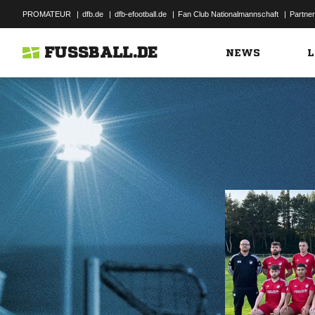
PROMATEUR
|
dfb.de
|
dfb-efootball.de
|
Fan Club Nationalmannschaft
|
Partner
FUSSBALL.DE
NEWS
L