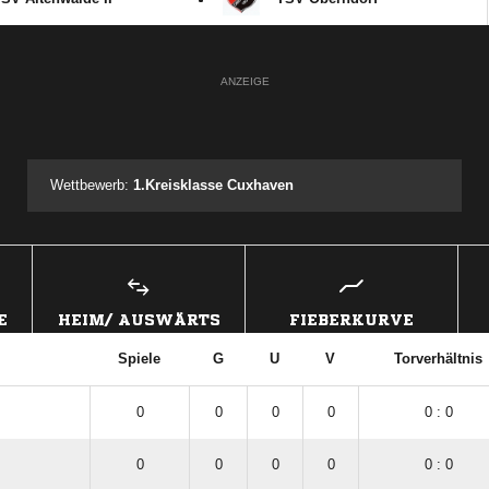
ANZEIGE
Wettbewerb:
1.Kreisklasse Cuxhaven
E
HEIM/ AUSWÄRTS
FIEBERKURVE
Spiele
G
U
V
Torverhältnis
0
0
0
0
0 : 0
0
0
0
0
0 : 0