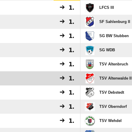
1.
LFCS III
1.
SF Sahlenburg II
1.
SG BW Stubben
1.
SG WDB
1.
TSV Altenbruch
1.
TSV Altenwalde II
1.
TSV Debstedt
1.
TSV Oberndorf
1.
TSV Wehdel