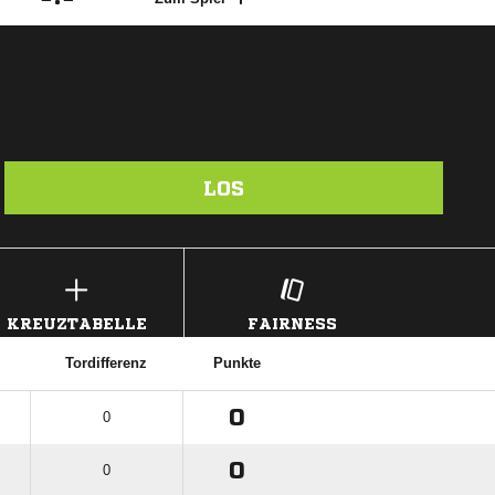
LOS
KREUZTABELLE
FAIRNESS
Tordifferenz
Punkte
0
0
0
0