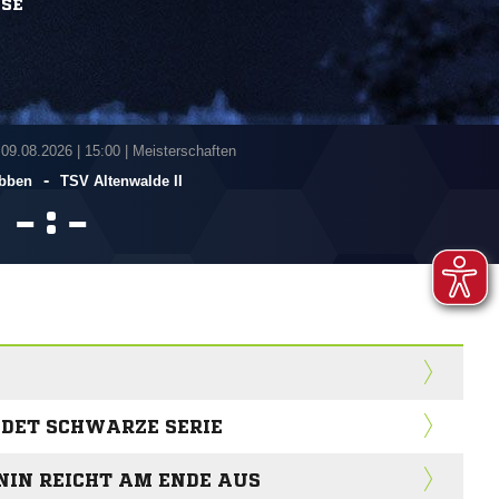
SSE
 09.08.2026
|
15:00 | Meisterschaften
-
bben
TSV Altenwalde II
:


NDET SCHWARZE SERIE
IN REICHT AM ENDE AUS