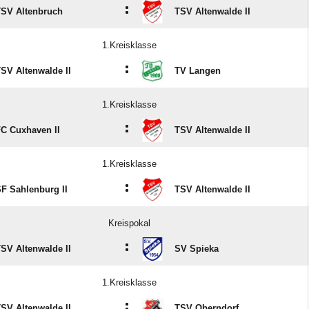
:
SV Altenbruch
TSV Altenwalde II
1.Kreisklasse
:
SV Altenwalde II
TV Langen
1.Kreisklasse
:
C Cuxhaven II
TSV Altenwalde II
1.Kreisklasse
:
F Sahlenburg II
TSV Altenwalde II
Kreispokal
:
SV Altenwalde II
SV Spieka
1.Kreisklasse
:
SV Altenwalde II
TSV Oberndorf