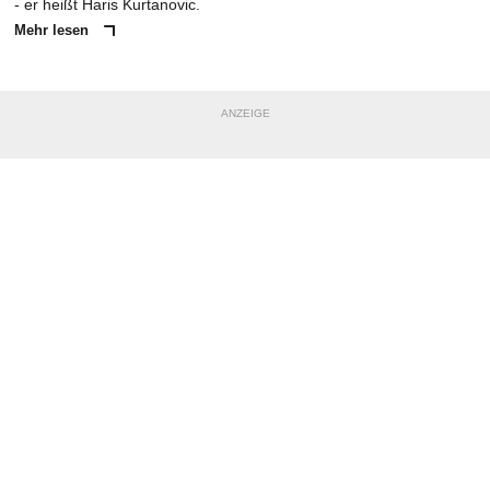
- er heißt Haris Kurtanovic.
Mehr lesen
ANZEIGE
NACHRICHT SENDEN
* Pflichtfelder