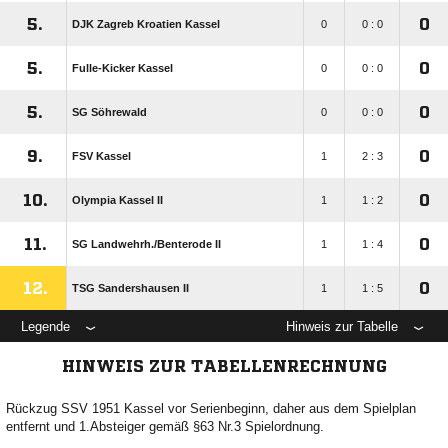
5.
0
DJK Zagreb Kroatien Kassel
0
0 : 0
5.
0
Fulle-Kicker Kassel
0
0 : 0
5.
0
SG Söhrewald
0
0 : 0
9.
0
FSV Kassel
1
2 : 3
10.
0
Olympia Kassel II
1
1 : 2
11.
0
SG Landwehrh./​Benterode II
1
1 : 4
12.
0
TSG Sandershausen II
1
1 : 5
Legende
Hinweis zur Tabelle
HINWEIS ZUR TABELLENRECHNUNG
Rückzug SSV 1951 Kassel vor Serienbeginn, daher aus dem Spielplan
entfernt und 1.Absteiger gemäß §63 Nr.3 Spielordnung.