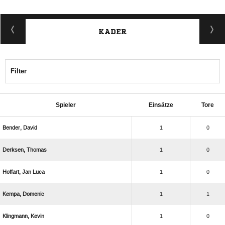
KADER
Filter
Spieler
Einsätze
Tore
 
1
0
 
1
0
  
1
0
 
1
1
 
1
0