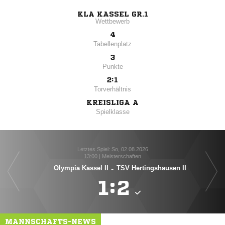
KLA KASSEL GR.1
Wettbewerb
4
Tabellenplatz
3
Punkte
2:1
Torverhältnis
KREISLIGA A
Spielklasse
Letztes Spiel: So, 02.08.2026
13:00 | Meisterschaften
Olympia Kassel II
-
TSV Hertingshausen II

:

MANNSCHAFTS-NEWS