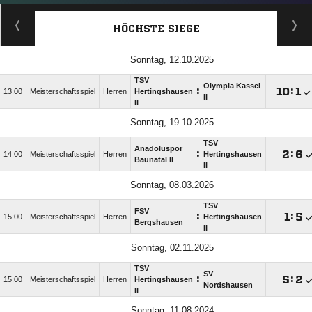
HÖCHSTE SIEGE
Sonntag, 12.10.2025
TSV
Olympia Kassel
:

:

13:00
Meisterschaftsspiel
Herren
Hertingshausen
II
II
Sonntag, 19.10.2025
TSV
Anadoluspor
:

:

14:00
Meisterschaftsspiel
Herren
Hertingshausen
Baunatal II
II
Sonntag, 08.03.2026
TSV
FSV
:

:

15:00
Meisterschaftsspiel
Herren
Hertingshausen
Bergshausen
II
Sonntag, 02.11.2025
TSV
SV
:

:

15:00
Meisterschaftsspiel
Herren
Hertingshausen
Nordshausen
II
Sonntag, 11.08.2024