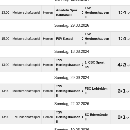
TSV
Anadolu Spor
:

:

13:00
Meisterschaftsspiel
Herren
Hertingshausen
Baunatal II
II
Sonntag, 29.03.2026
TSV
:

:

15:00
Meisterschaftsspiel
Herren
FSV Kassel
Hertingshausen
II
Sonntag, 18.08.2024
TSV
1. CBC Sport
:

:

13:00
Meisterschaftsspiel
Herren
Hertingshausen
KS
II
Sonntag, 29.09.2024
TSV
FSC Lohfelden
:

:

13:00
Meisterschaftsspiel
Herren
Hertingshausen
II
II
Sonntag, 22.02.2026
TSV
SC Edermünde
:

:

13:00
Freundschaftsspiel
Herren
Hertingshausen
II
II
Sonntag, 10.05.2026