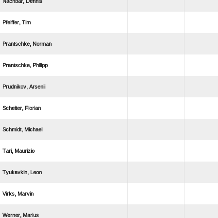
 
 
 
 
 
 
 
 
 
 
 