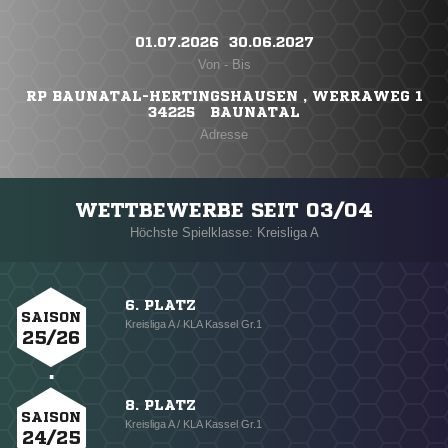
01.07.2026 ​ 30.06.2027
Von - Bis
RP BAUNATAL-HERTINGSHAUSEN , WERRAWEG 1
34225 BAUNATAL
Adresse
WETTBEWERBE SEIT 03/04
Höchste Spielklasse: Kreisliga A
6. PLATZ
SAISON
Kreisliga A / KLA Kassel Gr.1
25/26
8. PLATZ
SAISON
Kreisliga A / KLA Kassel Gr.1
24/25