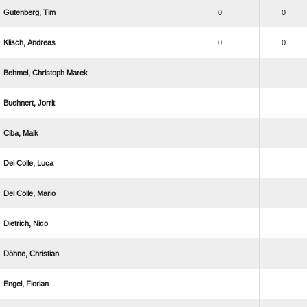
 
0
0
 
0
0
  
 
 
  
  
 
 
 