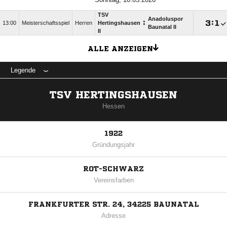
TSV
Anadoluspor
:

:

13:00
Meisterschaftsspiel
Herren
Hertingshausen
Baunatal II
II
ALLE ANZEIGEN
Legende
TSV HERTINGSHAUSEN
Hessen
1922
Gründungsjahr
ROT-SCHWARZ
Vereinsfarben
FRANKFURTER STR. 24, 34225 BAUNATAL
Adresse