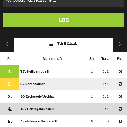
Wettbewerb:
KLA Kassel Gr.1
LOS
TABELLE
Pl.
Mannschaft
Sp.
Torv.
Pkt.
1.
3
TSV Heiligenrode II
1
5 : 1
2.
3
SV Nordshausen
1
4 : 1
3.
3
SG Escherode/​Uschlag
1
3 : 2
4.
3
TSV Hertingshausen II
1
2 : 1
5.
0
Anadoluspor Baunatal II
0
0 : 0