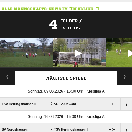
ALLE MANNSCHAFTS-NEWS IM ÜBERBLICK
4
BILDER /
VIDEOS
ANZEIGE
NÄCHSTE SPIELE
Sonntag, 09.08.2026 - 13:00 Uhr | Kreisliga A
:

:

TSV Hertingshausen II
SG Söhrewald
Sonntag, 16.08.2026 - 15:00 Uhr | Kreisliga A
:

:

SV Nordshausen
TSV Hertingshausen II