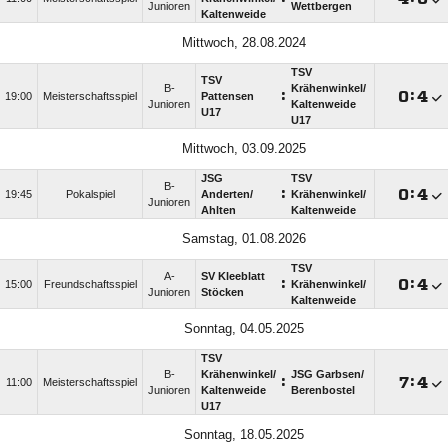
Junioren
Wettbergen
Kaltenweide
Mittwoch, 28.08.2024
TSV
TSV
B-
Krähenwinkel/​
:

:

19:00
Meisterschaftsspiel
Pattensen
Junioren
Kaltenweide
U17
U17
Mittwoch, 03.09.2025
JSG
TSV
B-
:

:

19:45
Pokalspiel
Anderten/​
Krähenwinkel/​
Junioren
Ahlten
Kaltenweide
Samstag, 01.08.2026
TSV
A-
SV Kleeblatt
:

:

15:00
Freundschaftsspiel
Krähenwinkel/​
Junioren
Stöcken
Kaltenweide
Sonntag, 04.05.2025
TSV
B-
Krähenwinkel/​
JSG Garbsen/​
:

:

11:00
Meisterschaftsspiel
Junioren
Kaltenweide
Berenbostel
U17
Sonntag, 18.05.2025