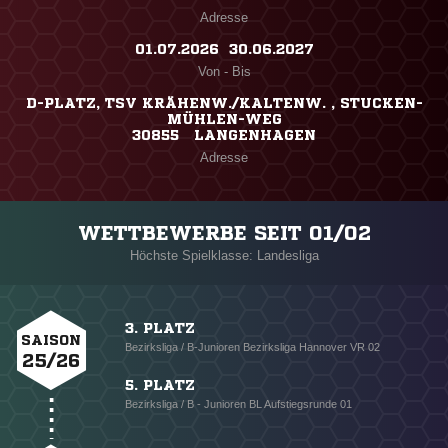
Adresse
01.07.2026 ​ 30.06.2027
Von - Bis
D-PLATZ, TSV KRÄHENW./KALTENW. , STUCKEN-
MÜHLEN-WEG
30855 LANGENHAGEN
Adresse
WETTBEWERBE SEIT 01/02
Höchste Spielklasse: Landesliga
3. PLATZ
SAISON
Bezirksliga / B-Junioren Bezirksliga Hannover VR 02
25/26
5. PLATZ
Bezirksliga / B - Junioren BL Aufstiegsrunde 01