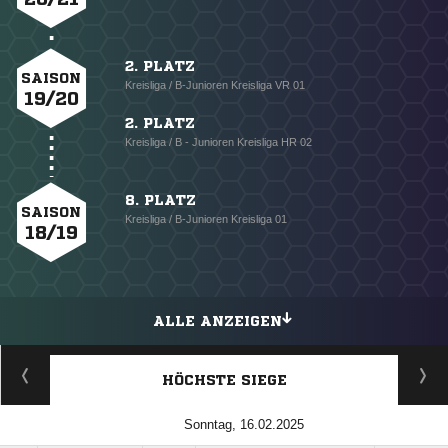
2. PLATZ
SAISON
Kreisliga / B-Junioren Kreisliga VR 01
19/20
2. PLATZ
Kreisliga / B - Junioren Kreisliga HR 02
8. PLATZ
SAISON
Kreisliga / B-Junioren Kreisliga 01
18/19
ALLE ANZEIGEN
HÖCHSTE SIEGE
Sonntag, 16.02.2025