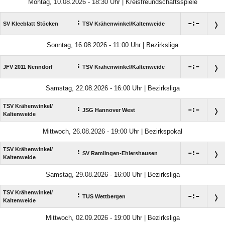
Montag, 10.08.2026 - 18:30 Uhr | Kreisfreundschaftsspiele
:

:

SV Kleeblatt Stöcken
TSV Krähenwinkel/​Kaltenweide
Sonntag, 16.08.2026 - 11:00 Uhr | Bezirksliga
:

:

JFV 2011 Nenndorf
TSV Krähenwinkel/​Kaltenweide
Samstag, 22.08.2026 - 16:00 Uhr | Bezirksliga
TSV Krähenwinkel/​
:

:

JSG Hannover West
Kaltenweide
Mittwoch, 26.08.2026 - 19:00 Uhr | Bezirkspokal
TSV Krähenwinkel/​
:

:

SV Ramlingen-Ehlershausen
Kaltenweide
Samstag, 29.08.2026 - 16:00 Uhr | Bezirksliga
TSV Krähenwinkel/​
:

:

TUS Wettbergen
Kaltenweide
Mittwoch, 02.09.2026 - 19:00 Uhr | Bezirksliga