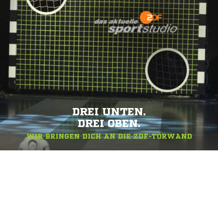
DREI UNTEN.
DREI OBEN.
WIR BRINGEN DICH AN DIE ZDF-TORWAND