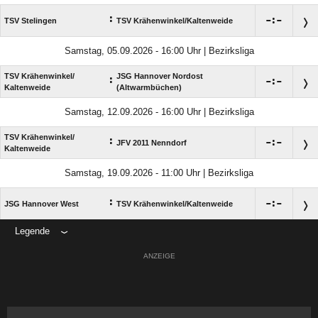
:

:

TSV Stelingen
TSV Krähenwinkel/​Kaltenweide
Samstag, 05.09.2026 - 16:00 Uhr | Bezirksliga
TSV Krähenwinkel/​
JSG Hannover Nordost
:

:

Kaltenweide
(Altwarmbüchen)
Samstag, 12.09.2026 - 16:00 Uhr | Bezirksliga
TSV Krähenwinkel/​
:

:

JFV 2011 Nenndorf
Kaltenweide
Samstag, 19.09.2026 - 11:00 Uhr | Bezirksliga
:

:

JSG Hannover West
TSV Krähenwinkel/​Kaltenweide
Legende
ANZEIGE