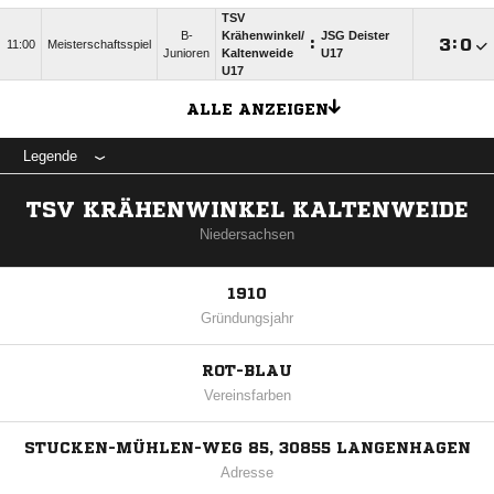
TSV
B-
Krähenwinkel/​
JSG Deister
:

:

11:00
Meisterschaftsspiel
Junioren
Kaltenweide
U17
U17
ALLE ANZEIGEN
Legende
TSV KRÄHENWINKEL KALTENWEIDE
Niedersachsen
1910
Gründungsjahr
ROT-BLAU
Vereinsfarben
STUCKEN-MÜHLEN-WEG 85, 30855 LANGENHAGEN
Adresse