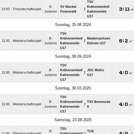
TSV
A-
SV Wacker
Krähenwinkel/​
:

:

13:00
Freundschaftsspiel
Junioren
Osterwald
Kaltenweide
U17
Sonntag, 25.08.2024
TSV
B-
Krähenwinkel/​
Niedersachsen
:

:

11:00
Meisterschaftsspiel
Junioren
Kaltenweide
Döhren U17
U17
Sonntag, 08.09.2024
TSV
B-
Krähenwinkel/​
JSG WuKo
:

:

11:00
Meisterschaftsspiel
Junioren
Kaltenweide
U17
U17
Sonntag, 30.03.2025
TSV
B-
Krähenwinkel/​
TSV Bemerode
:

:

11:00
Meisterschaftsspiel
Junioren
Kaltenweide
II
U17
Samstag, 23.08.2025
TSV
B-
TUS
:

:

11:00
Meisterschaftsspiel
Krähenwinkel/​