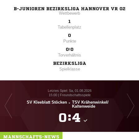
B-JUNIOREN BEZIRKSLIGA HANNOVER VR 02
Wettbewerb
1
Tabellenplatz
0
Punkte
0:0
Torverhältnis
BEZIRKSLIGA
Spielklasse
Letztes Spiel: Sa, 01.08.2026
15:00 | Freundschaftsspiele
SV Kleeblatt Stöcken
-
TSV Krähenwinkel/​
FJS
Kaltenweide

:

MANNSCHAFTS-NEWS