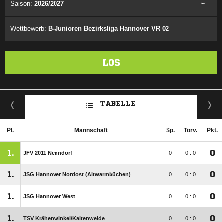
Saison:
2026/2027
Wettbewerb:
B-Junioren Bezirksliga Hannover VR 02
LOS
TABELLE
Pl.
Mannschaft
Sp.
Torv.
Pkt.
1.
0
JFV 2011 Nenndorf
0
0 : 0
1.
0
JSG Hannover Nordost (Altwarmbüchen)
0
0 : 0
1.
0
JSG Hannover West
0
0 : 0
1.
0
TSV Krähenwinkel/​Kaltenweide
0
0 : 0