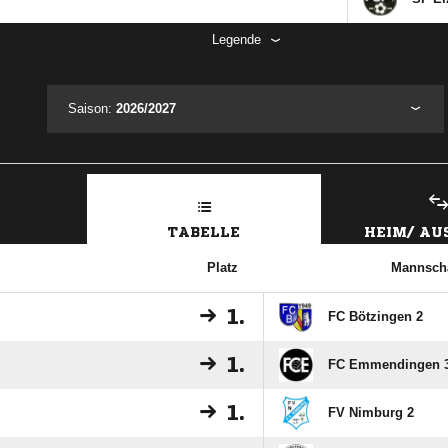
Legende
Saison:
2026/2027
TABELLE
HEIM/ A
Platz
Mannscha
1.
FC Bötzingen 2
1.
FC Emmendingen 
1.
FV Nimburg 2