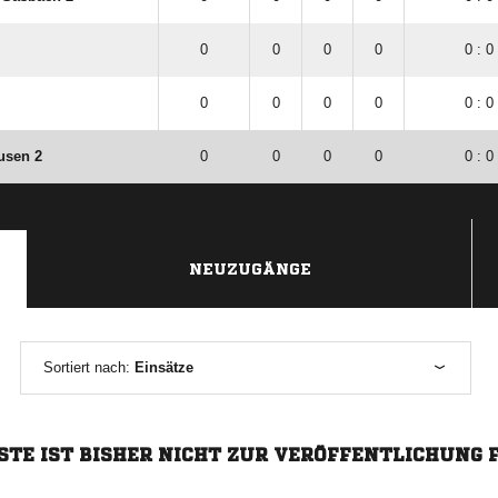
0
0
0
0
0 : 0
0
0
0
0
0 : 0
usen 2
0
0
0
0
0 : 0
NEUZUGÄNGE
Sortiert nach:
Einsätze
STE IST BISHER NICHT ZUR VERÖFFENTLICHUNG 