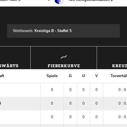
ANZEIGE
Wettbewerb:
Kreisliga B - Staffel 5
USWÄRTS
FIEBERKURVE
KREUZ
ft
Spiele
G
U
V
Torverhäl
0
0
0
0
0 : 0
3
0
0
0
0
0 : 0
0
0
0
0
0 : 0