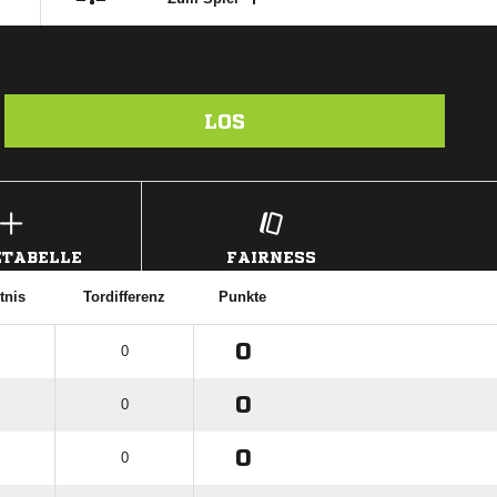
LOS
TABELLE
FAIRNESS
tnis
Tordifferenz
Punkte
0
0
0
0
0
0