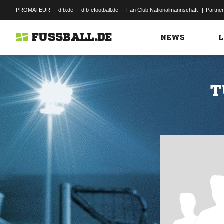
PROMATEUR
|
dfb.de
|
dfb-efootball.de
|
Fan Club Nationalmannschaft
|
Partner
FUSSBALL.DE
NEWS
L
T