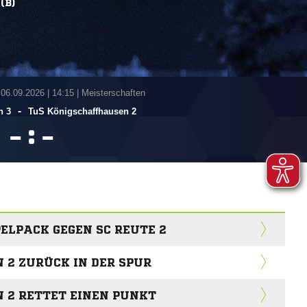
(B)
 06.09.2026
|
14:15 | Meisterschaften
-
n 3
TuS Königschaffhausen 2
:


ELPACK GEGEN SC REUTE 2
 2 ZURÜCK IN DER SPUR
 2 RETTET EINEN PUNKT