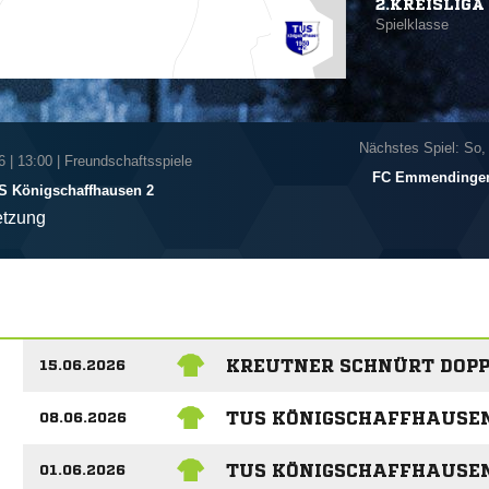
2.KREISLIGA 
Spielklasse
Nächstes Spiel: So,
6
|
13:00 | Freundschaftsspiele
FC Emmendinge
S Königschaffhausen 2
tzung
KREUTNER SCHNÜRT DOPP
15.06.2026
TUS KÖNIGSCHAFFHAUSEN
08.06.2026
TUS KÖNIGSCHAFFHAUSEN
01.06.2026