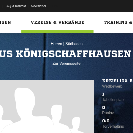
|
FAQ & Kontakt
|
Newsletter
Link
IGEN
VEREINE & VERBÄNDE
TRAINING &
Herren
|
Südbaden
US KÖNIGSCHAFFHAUSEN
Zur Vereinsseite
KREISLIGA B
Wettbewerb
1
Tabellenplatz
0
Punkte
0:0
Torverhältnis