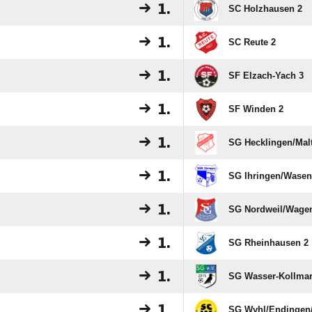
1.
SC Holzhausen 2
1.
SC Reute 2
1.
SF Elzach-Yach 3
1.
SF Winden 2
1.
SG Hecklingen/​Mal
1.
SG Ihringen/​Wasen
1.
SG Nordweil/​Wagen
1.
SG Rheinhausen 2
1.
SG Wasser-Kollmar
1.
SG Wyhl/​Endingen/