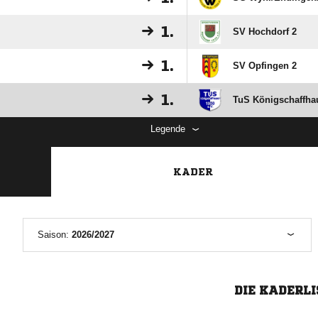
1.
SV Hochdorf 2
1.
SV Opfingen 2
1.
TuS Königschaffha
Legende
KADER
Saison:
2026/2027
DIE KADERLI