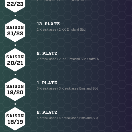
2.Kreisklasse / 2.KK Emsland Süd
22/23
13. PLATZ
SAISON
2.Kreisklasse / 2.KK Emsland Süd
21/22
2. PLATZ
SAISON
2.Kreisklasse / 2. KK Emsland Süd Staffel A
20/21
1. PLATZ
SAISON
3.Kreisklasse / 3.Kreisklasse Emsland Süd
19/20
2. PLATZ
SAISON
4.Kreisklasse / 4.Kreisklasse Emsland Süd
18/19