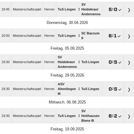
SV
:

:

19:45
Meisterschaftsspiel
Herren
TuS Lingen
Heidekraut
Andervenne
Donnerstag, 30.04.2026
SC Baccum
:

:

20:00
Meisterschaftsspiel
Herren
TuS Lingen
II
Freitag, 05.09.2025
SV
:

:

19:30
Meisterschaftsspiel
Herren
Heidekraut
TuS Lingen
Andervenne
Freitag, 29.05.2026
ASV
:

:

19:30
Meisterschaftsspiel
Herren
Altenlingen
TuS Lingen
III
Mittwoch, 06.08.2025
SV
:

:

19:30
Meisterschaftsspiel
Herren
TuS Lingen
Holthausen
Biene III
Freitag, 19.09.2025