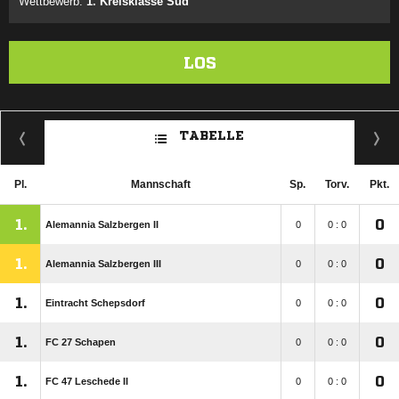
Wettbewerb:
1. Kreisklasse Süd
LOS
TABELLE
Pl.
Mannschaft
Sp.
Torv.
Pkt.
1.
0
Alemannia Salzbergen II
0
0 : 0
1.
0
Alemannia Salzbergen III
0
0 : 0
1.
0
Eintracht Schepsdorf
0
0 : 0
1.
0
FC 27 Schapen
0
0 : 0
1.
0
FC 47 Leschede II
0
0 : 0