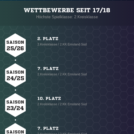
WETTBEWERBE SEIT 17/18
Höchste Spielklasse: 2.Kreisklasse
2. PLATZ
SAISON
2.Kreisklasse / 2.KK Emsland Süd
25/26
7. PLATZ
SAISON
2.Kreisklasse / 2.KK Emsland Süd
24/25
10. PLATZ
SAISON
2.Kreisklasse / 2.KK Emsland Süd
23/24
7. PLATZ
SAISON