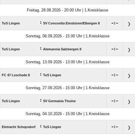
Freitag, 28.08.2026 - 20:00 Uhr | 1.Kreisklasse
:

:

TuS Lingen
SV Concordia Emsbüren/​Elbergen II
Sonntag, 06.09.2026 - 15:00 Uhr | 1.Kreisklasse
:

:

TuS Lingen
Alemannia Salzbergen II
Sonntag, 13.09.2026 - 13:00 Uhr | 1.Kreisklasse
:

:

FC 47 Leschede II
TuS Lingen
Sonntag, 27.09.2026 - 15:00 Uhr | 1.Kreisklasse
:

:

TuS Lingen
SV Germania Thuine
Sonntag, 04.10.2026 - 15:00 Uhr | 1.Kreisklasse
:

:

Eintracht Schepsdorf
TuS Lingen