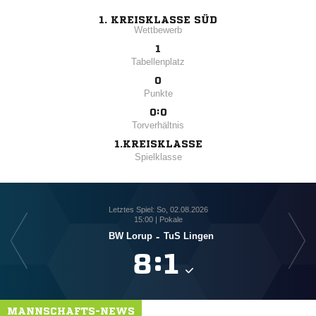
1. KREISKLASSE SÜD
Wettbewerb
1
Tabellenplatz
0
Punkte
0:0
Torverhältnis
1.KREISKLASSE
Spielklasse
Letztes Spiel: So, 02.08.2026
15:00 | Pokale
BW Lorup
-
TuS Lingen

:

MANNSCHAFTS-NEWS