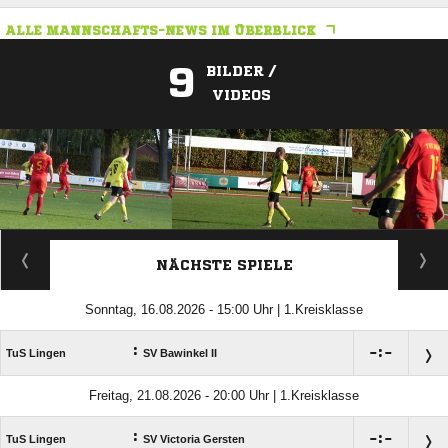
ALLE MANNSCHAFTS-NEWS IM ÜBERBLICK
9
BILDER /
VIDEOS
ANZEIGE
NÄCHSTE SPIELE
Sonntag, 16.08.2026 - 15:00 Uhr | 1.Kreisklasse
:

:

TuS Lingen
SV Bawinkel II
Freitag, 21.08.2026 - 20:00 Uhr | 1.Kreisklasse
:

:

TuS Lingen
SV Victoria Gersten