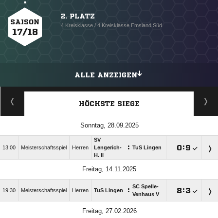
2. PLATZ
SAISON
4.Kreisklasse / 4.Kreisklasse Emsland Süd
17/18
ALLE ANZEIGEN
HÖCHSTE SIEGE
Sonntag, 28.09.2025
SV
:

:

13:00
Meisterschaftsspiel
Herren
Lengerich-
TuS Lingen
H. II
Freitag, 14.11.2025
SC Spelle-
:

:

19:30
Meisterschaftsspiel
Herren
TuS Lingen
Venhaus V
Freitag, 27.02.2026