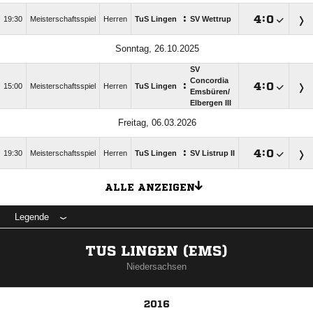
:

:

19:30
Meisterschaftsspiel
Herren
TuS Lingen
SV Wettrup
Sonntag, 26.10.2025
SV
Concordia
:

:

15:00
Meisterschaftsspiel
Herren
TuS Lingen
Emsbüren/​
Elbergen III
Freitag, 06.03.2026
:

:

19:30
Meisterschaftsspiel
Herren
TuS Lingen
SV Listrup II
ALLE ANZEIGEN
Legende
TUS LINGEN (EMS)
Niedersachsen
2016