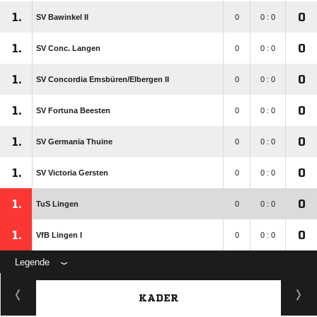
1.
0
SV Bawinkel II
0
0 : 0
1.
0
SV Conc. Langen
0
0 : 0
1.
0
SV Concordia Emsbüren/​Elbergen II
0
0 : 0
1.
0
SV Fortuna Beesten
0
0 : 0
1.
0
SV Germania Thuine
0
0 : 0
1.
0
SV Victoria Gersten
0
0 : 0
1.
0
TuS Lingen
0
0 : 0
1.
0
VfB Lingen I
0
0 : 0
Legende
KADER