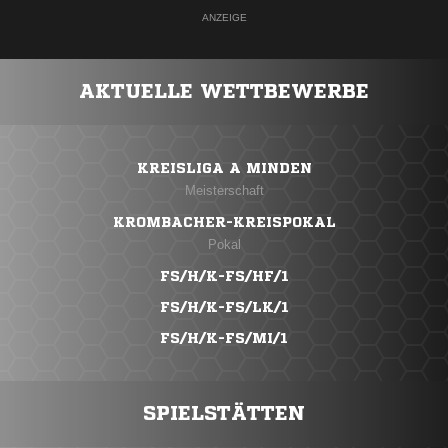
ANZEIGE
AKTUELLE WETTBEWERBE
KREISLIGA A MINDEN
Meisterschaft
KROMBACHER-KREISPOKAL
Pokal
FS/H/K-FS/HF/1
FS/H/K-FS/LK/1
FS/H/K-FS/MI/1
SPIELSTÄTTEN