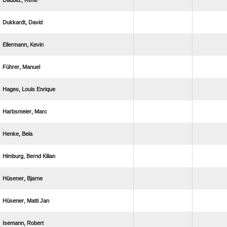
 
 
 
 
  
 
 
  
 
  
 