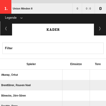
1.
0
Union Minden II
0
0 : 0
Legende
KADER
Filter
Spieler
Einsätze
Tore
 
  
 