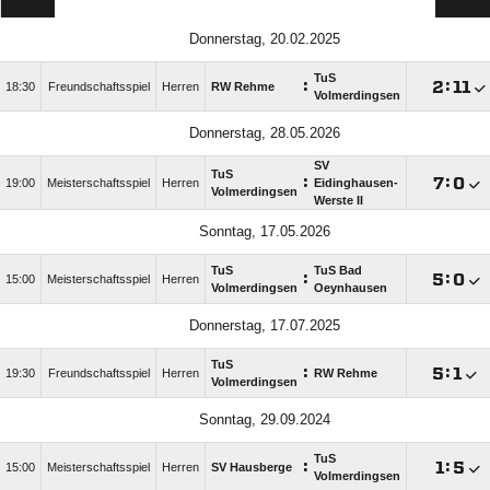
Donnerstag, 20.02.2025
TuS
:

:

18:30
Freundschaftsspiel
Herren
RW Rehme
Volmerdingsen
Donnerstag, 28.05.2026
SV
TuS
:

:

19:00
Meisterschaftsspiel
Herren
Eidinghausen-
Volmerdingsen
Werste II
Sonntag, 17.05.2026
TuS
TuS Bad
:

:

15:00
Meisterschaftsspiel
Herren
Volmerdingsen
Oeynhausen
Donnerstag, 17.07.2025
TuS
:

:

19:30
Freundschaftsspiel
Herren
RW Rehme
Volmerdingsen
Sonntag, 29.09.2024
TuS
:

:

15:00
Meisterschaftsspiel
Herren
SV Hausberge
Volmerdingsen