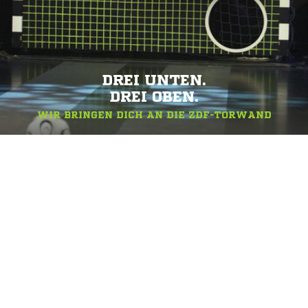
DREI UNTEN.
DREI OBEN.
WIR BRINGEN DICH AN DIE ZDF-TORWAND