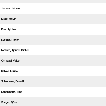
 
 
 
 
  
 
 
 
 
 