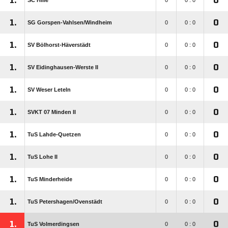
1.
0
SC Hille
0
0 : 0
1.
0
SG Gorspen-Vahlsen/​Windheim
0
0 : 0
1.
0
SV Bölhorst-Häverstädt
0
0 : 0
1.
0
SV Eidinghausen-Werste II
0
0 : 0
1.
0
SV Weser Leteln
0
0 : 0
1.
0
SVKT 07 Minden II
0
0 : 0
1.
0
TuS Lahde-Quetzen
0
0 : 0
1.
0
TuS Lohe II
0
0 : 0
1.
0
TuS Minderheide
0
0 : 0
1.
0
TuS Petershagen/​Ovenstädt
0
0 : 0
1.
0
TuS Volmerdingsen
0
0 : 0