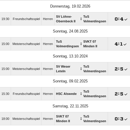
Donnerstag, 19.02.2026
SV Löhne-
TuS
:

:

19:30
Freundschaftsspiel
Herren
Obernbeck II
Volmerdingsen
Sonntag, 24.08.2025
TuS
SVKT 07
:

:

15:00
Meisterschaftsspiel
Herren
Volmerdingsen
Minden II
Sonntag, 13.10.2024
SV Weser
TuS
:

:

15:00
Meisterschaftsspiel
Herren
Leteln
Volmerdingsen
Sonntag, 09.02.2025
TuS
:

:

15:30
Freundschaftsspiel
Herren
HSC Alswede
Volmerdingsen
Samstag, 22.11.2025
SVKT 07
TuS
:

:

18:00
Meisterschaftsspiel
Herren
Minden II
Volmerdingsen