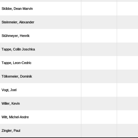
  
 
 
  
 
 
 
 
 
 