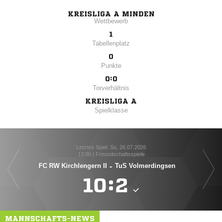
KREISLIGA A MINDEN
Wettbewerb
1
Tabellenplatz
0
Punkte
0:0
Torverhältnis
KREISLIGA A
Spielklasse
Letztes Spiel: So, 26.07.2026
13:00 | Freundschaftsspiele
FC RW Kirchlengern II
-
TuS Volmerdingsen

:

MANNSCHAFTS-NEWS