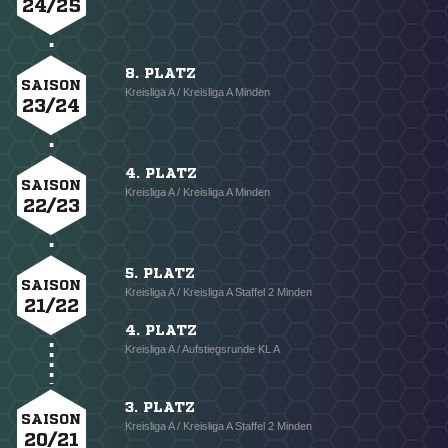
24/25
8. PLATZ
SAISON
Kreisliga A / Kreisliga A Minden
23/24
4. PLATZ
SAISON
Kreisliga A / Kreisliga A Minden
22/23
5. PLATZ
SAISON
Kreisliga A / Kreisliga A Staffel 2 Minden
21/22
4. PLATZ
Kreisliga A / Aufstiegsrunde KL A
3. PLATZ
SAISON
Kreisliga A / Kreisliga A Staffel 2 Minden
20/21