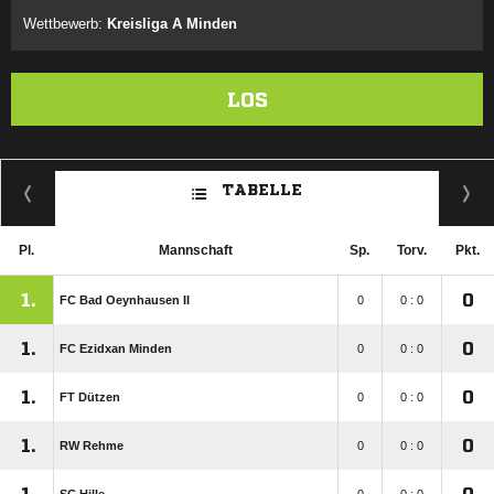
Wettbewerb:
Kreisliga A Minden
LOS
TABELLE
Pl.
Mannschaft
Sp.
Torv.
Pkt.
1.
0
FC Bad Oeynhausen II
0
0 : 0
1.
0
FC Ezidxan Minden
0
0 : 0
1.
0
FT Dützen
0
0 : 0
1.
0
RW Rehme
0
0 : 0