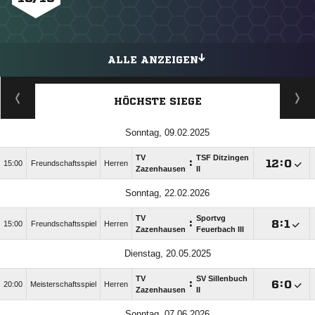
ALLE ANZEIGEN
HÖCHSTE SIEGE
Sonntag, 09.02.2025
TV
TSF Ditzingen
:

:

15:00
Freundschaftsspiel
Herren
Zazenhausen
II
Sonntag, 22.02.2026
TV
Sportvg
:

:

15:00
Freundschaftsspiel
Herren
Zazenhausen
Feuerbach III
Dienstag, 20.05.2025
TV
SV Sillenbuch
:

:

20:00
Meisterschaftsspiel
Herren
Zazenhausen
II
Sonntag, 07.06.2026