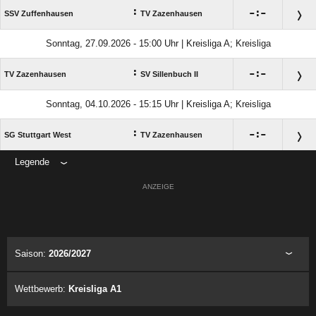
:

:

SSV Zuffenhausen
TV Zazenhausen
Sonntag, 27.09.2026 - 15:00 Uhr | Kreisliga A; Kreisliga
:

:

TV Zazenhausen
SV Sillenbuch II
Sonntag, 04.10.2026 - 15:15 Uhr | Kreisliga A; Kreisliga
:

:

SG Stuttgart West
TV Zazenhausen
Legende
ANZEIGE
Saison:
2026/2027
Wettbewerb:
Kreisliga A1