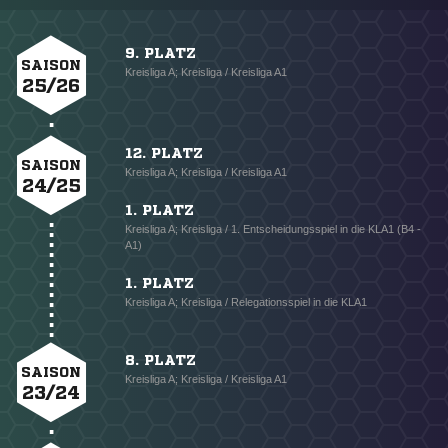
9. PLATZ
SAISON
Kreisliga A; Kreisliga / Kreisliga A1
25/26
12. PLATZ
SAISON
Kreisliga A; Kreisliga / Kreisliga A1
24/25
1. PLATZ
Kreisliga A; Kreisliga / 1. Entscheidungsspiel in die KLA1 (B4 -
A1)
1. PLATZ
Kreisliga A; Kreisliga / Relegationsspiel in die KLA1
8. PLATZ
SAISON
Kreisliga A; Kreisliga / Kreisliga A1
23/24