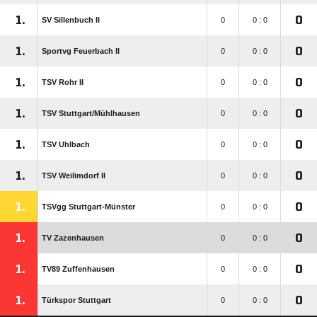
1.
0
SV Sillenbuch II
0
0 : 0
1.
0
Sportvg Feuerbach II
0
0 : 0
1.
0
TSV Rohr II
0
0 : 0
1.
0
TSV Stuttgart/​Mühlhausen
0
0 : 0
1.
0
TSV Uhlbach
0
0 : 0
1.
0
TSV Weilimdorf II
0
0 : 0
1.
0
TSVgg Stuttgart-Münster
0
0 : 0
1.
0
TV Zazenhausen
0
0 : 0
1.
0
TV89 Zuffenhausen
0
0 : 0
1.
0
Türkspor Stuttgart
0
0 : 0