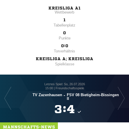
KREISLIGA A1
Wettbewerb
1
Tabellenplatz
0
Punkte
0:0
Torverhältnis
KREISLIGA A; KREISLIGA
Spielklasse
Letztes Spiel: So, 26.07.2026
15:00 | Freundschaftsspiele
TV Zazenhausen
-
FSV 08 Bietigheim-Bissingen
II

:

MANNSCHAFTS-NEWS