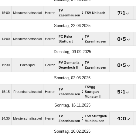
TV
:

:

15:00
Meisterschaftsspiel
Herren
TSV Uhlbach
Zazenhausen
Sonntag, 22.06.2025
FC Reka
TV
:

:

14:00
Meisterschaftsspiel
Herren
Stuttgart
Zazenhausen
Dienstag, 09.09.2025
FV Germania
TV
:

:

19:30
Pokalspiel
Herren
Degerloch II
Zazenhausen
Sonntag, 02.03.2025
TSVgg
TV
:

:

15:15
Freundschaftsspiel
Herren
Stuttgart-
Zazenhausen
Münster II
Sonntag, 16.11.2025
TV
TSV Stuttgart/​
:

:

14:30
Meisterschaftsspiel
Herren
Zazenhausen
Mühlhausen
Sonntag, 16.02.2025