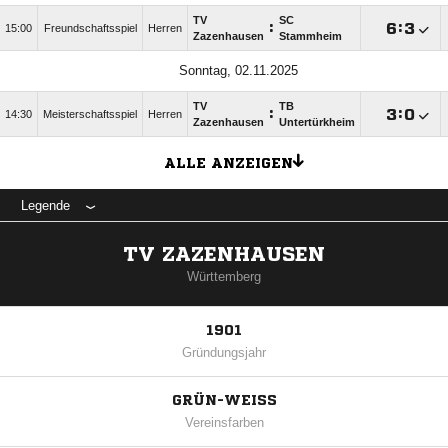
TV
SC
:

:

15:00
Freundschaftsspiel
Herren
Zazenhausen
Stammheim
Sonntag, 02.11.2025
TV
TB
:

:

14:30
Meisterschaftsspiel
Herren
Zazenhausen
Untertürkheim
ALLE ANZEIGEN
Legende
TV ZAZENHAUSEN
Württemberg
1901
Gründungsjahr
GRÜN-WEISS
Vereinsfarben