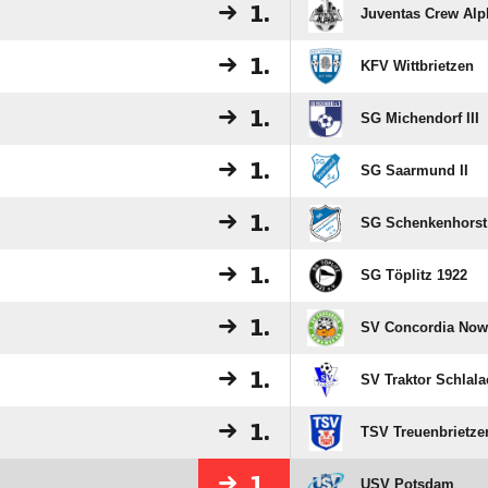
1.
Juventas Crew Alp
1.
KFV Wittbrietzen
1.
SG Michendorf III
1.
SG Saarmund II
1.
SG Schenkenhorst
1.
SG Töplitz 1922
1.
SV Concordia Now
1.
SV Traktor Schlala
1.
TSV Treuenbrietze
1.
USV Potsdam