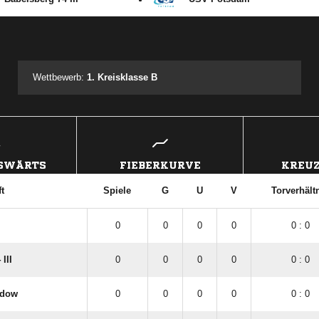
ANZEIGE
Wettbewerb:
1. Kreisklasse B
USWÄRTS
FIEBERKURVE
KREUZ
t
Spiele
G
U
V
Torverhält
0
0
0
0
0 : 0
III
0
0
0
0
0 : 0
ndow
0
0
0
0
0 : 0