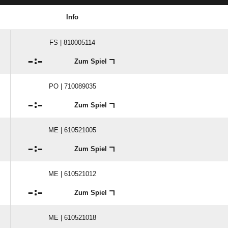
Info
FS | 810005114

:

Zum Spiel
PO | 710089035

:

Zum Spiel
ME | 610521005

:

Zum Spiel
ME | 610521012

:

Zum Spiel
ME | 610521018