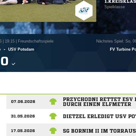
1.KREISKLA
Spielklasse
6
|
19:15 | Freundschaftsspiele
Nächstes Spiel: So, 0
-
e
USV Potsdam
FV Turbine P

PRZYCHODNI RETTET ESV
07.06.2026
DURCH EINEN ELFMETER
DIETZEL ERLEDIGT USV P
31.05.2026
SG BORNIM II IM TORRAU
17.05.2026