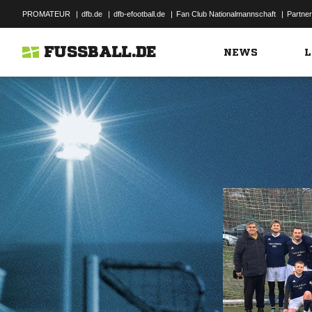
PROMATEUR
|
dfb.de
|
dfb-efootball.de
|
Fan Club Nationalmannschaft
|
Partner
FUSSBALL.DE
NEWS
L