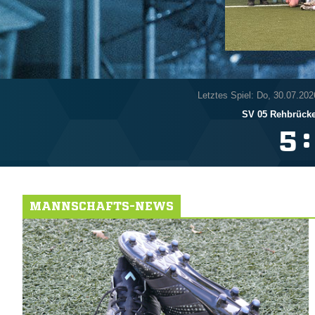
Letztes Spiel: Do, 30.07.202
SV 05 Rehbrück
:

MANNSCHAFTS-NEWS