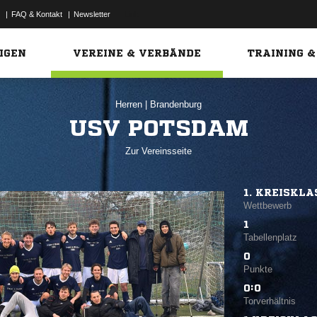
|
FAQ & Kontakt
|
Newsletter
Link
IGEN
VEREINE & VERBÄNDE
TRAINING &
Herren
|
Brandenburg
USV POTSDAM
Zur Vereinsseite
1. KREISKLA
Wettbewerb
1
Tabellenplatz
0
Punkte
0:0
Torverhältnis