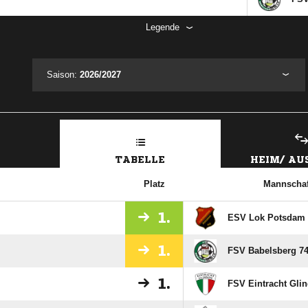
Legende
Saison:
2026/2027
TABELLE
HEIM/ A
Platz
Mannschaf
1.
ESV Lok Potsdam
1.
FSV Babelsberg 74 
1.
FSV Eintracht Gli