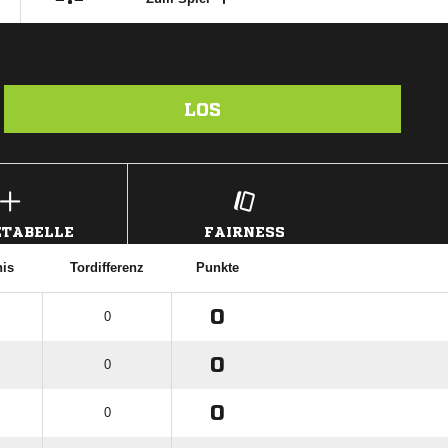
LOS
TABELLE
FAIRNESS
nis
Tordifferenz
Punkte
0
0
0
0
0
0