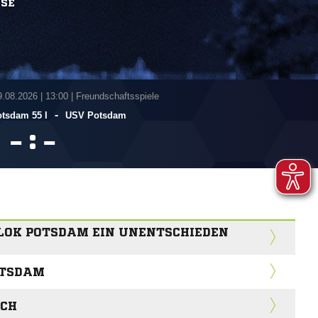
SSE
9.08.2026
|
13:00 | Freundschaftsspiele
-
otsdam 55 I
USV Potsdam
:


 LOK POTSDAM EIN UNENTSCHIEDEN
OTSDAM
SCH