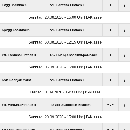
:

:

FVgg. Mombach
VfL Fontana Finthen II
Sonntag, 23.08.2026 - 15:00 Uhr | B-Klasse
:

:

SpVgg Essenheim
VfL Fontana Finthen II
Sonntag, 30.08.2026 - 12:15 Uhr | B-Klasse
:

:

VfL Fontana Finthen II
SG TSV Sponsheim/​SpoDrOck
Sonntag, 06.09.2026 - 15:00 Uhr | B-Klasse
:

:

SNK Bosnjak Mainz
VfL Fontana Finthen II
Freitag, 11.09.2026 - 19:30 Uhr | B-Klasse
:

:

VfL Fontana Finthen II
TSVgg Stadecken-Elsheim
Sonntag, 20.09.2026 - 15:00 Uhr | B-Klasse
:

:

SV Klein-Winternheim
VfL Fontana Finthen II