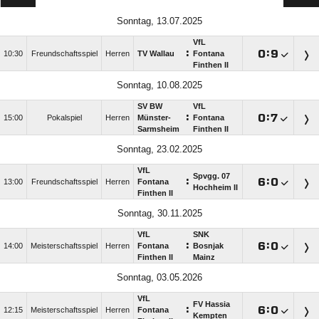
Sonntag, 13.07.2025
VfL
:

:

10:30
Freundschaftsspiel
Herren
TV Wallau
Fontana
Finthen II
Sonntag, 10.08.2025
SV BW
VfL
:

:

15:00
Pokalspiel
Herren
Münster-
Fontana
Sarmsheim
Finthen II
Sonntag, 23.02.2025
VfL
Spvgg. 07
:

:

13:00
Freundschaftsspiel
Herren
Fontana
Hochheim II
Finthen II
Sonntag, 30.11.2025
VfL
SNK
:

:

14:00
Meisterschaftsspiel
Herren
Fontana
Bosnjak
Finthen II
Mainz
Sonntag, 03.05.2026
VfL
FV Hassia
:

:

12:15
Meisterschaftsspiel
Herren
Fontana
Kempten