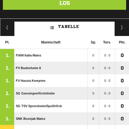
LOS
TABELLE
Pl.
Mannschaft
Sp.
Torv.
Pkt.
1.
0
FIAM Italia Mainz
0
0 : 0
1.
0
FV Budenheim II
0
0 : 0
1.
0
FV Hassia Kempten
0
0 : 0
1.
0
SG Gensingen/​Grolsheim
0
0 : 0
1.
0
SG TSV Sponsheim/​SpoDrOck
0
0 : 0
1.
0
SNK Bosnjak Mainz
0
0 : 0