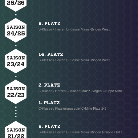
25/26
8. PLATZ
SAISON
B-Klasse / Herren B-Klasse Mainz-Bingen West
24/25
14. PLATZ
SAISON
B-Klasse / Herren B-Klasse Mainz-Bingen West
23/24
2. PLATZ
SAISON
C-Klasse / Herren C-Klasse Mainz-Bingen Gruppe Mitte
22/23
1. PLATZ
C-Klasse / Platzierungsspiel C-Mitte Platz 2-3
6. PLATZ
SAISON
B-Klasse / Herren B-Klasse Mainz-Bingen Gruppe Ost 1
21/22