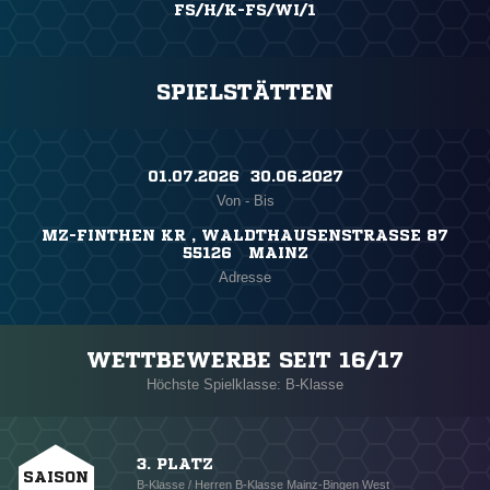
FS/H/K-FS/WI/1
SPIELSTÄTTEN
01.07.2026 ​ 30.06.2027
Von - Bis
MZ-FINTHEN KR , WALDTHAUSENSTRASSE 87
55126 MAINZ
Adresse
WETTBEWERBE SEIT 16/17
Höchste Spielklasse: B-Klasse
3. PLATZ
SAISON
B-Klasse / Herren B-Klasse Mainz-Bingen West