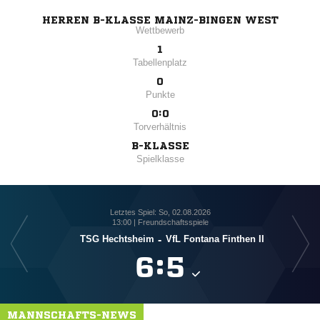
HERREN B-KLASSE MAINZ-BINGEN WEST
Wettbewerb
1
Tabellenplatz
0
Punkte
0:0
Torverhältnis
B-KLASSE
Spielklasse
Letztes Spiel: So, 02.08.2026
13:00 | Freundschaftsspiele
TSG Hechtsheim
-
VfL Fontana Finthen II

:

MANNSCHAFTS-NEWS