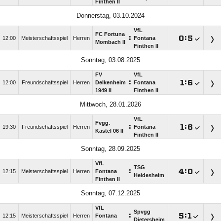
Finthen II
Donnerstag, 03.10.2024
VfL
FC Fortuna
:

:

12:00
Meisterschaftsspiel
Herren
Fontana
Mombach II
Finthen II
Sonntag, 03.08.2025
FV
VfL
:

:

12:00
Freundschaftsspiel
Herren
Delkenheim
Fontana
1949 II
Finthen II
Mittwoch, 28.01.2026
VfL
Fvgg.
:

:

19:30
Freundschaftsspiel
Herren
Fontana
Kastel 06 II
Finthen II
Sonntag, 28.09.2025
VfL
TSG
:

:

12:15
Meisterschaftsspiel
Herren
Fontana
Heidesheim
Finthen II
Sonntag, 07.12.2025
VfL
Spvgg
:

:

12:15
Meisterschaftsspiel
Herren
Fontana
Dietersheim