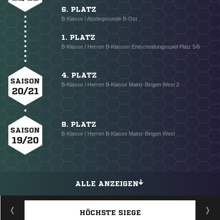
6. PLATZ
B-Klasse / Abstiegsrunde B-Ost
1. PLATZ
B-Klasse / Herren B-Klassen Entscheidungsspiel Platz 5/6
4. PLATZ
SAISON
B-Klasse / Herren B-Klasse Mainz-Bingen West 2
20/21
8. PLATZ
SAISON
B-Klasse / Herren B-Klasse Mainz-Bingen West
19/20
ALLE ANZEIGEN
HÖCHSTE SIEGE