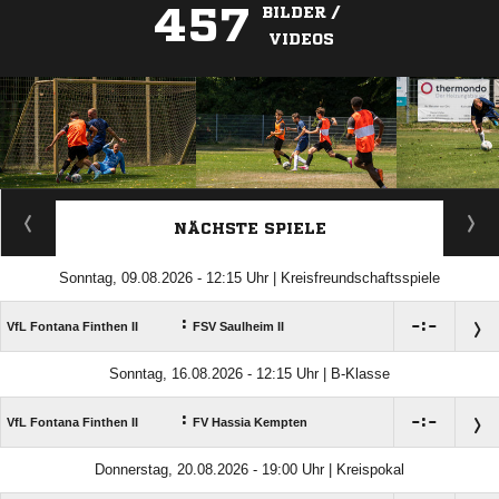
457
BILDER /
VIDEOS
ANZEIGE
NÄCHSTE SPIELE
Sonntag, 09.08.2026 - 12:15 Uhr | Kreisfreundschaftsspiele
:

:

VfL Fontana Finthen II
FSV Saulheim II
Sonntag, 16.08.2026 - 12:15 Uhr | B-Klasse
:

:

VfL Fontana Finthen II
FV Hassia Kempten
Donnerstag, 20.08.2026 - 19:00 Uhr | Kreispokal