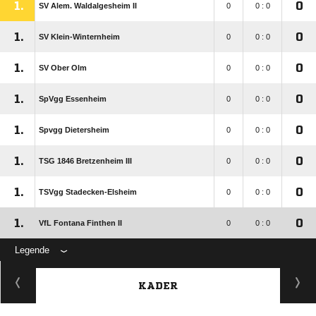
1.
0
SV Alem. Waldalgesheim II
0
0 : 0
1.
0
SV Klein-Winternheim
0
0 : 0
1.
0
SV Ober Olm
0
0 : 0
1.
0
SpVgg Essenheim
0
0 : 0
1.
0
Spvgg Dietersheim
0
0 : 0
1.
0
TSG 1846 Bretzenheim III
0
0 : 0
1.
0
TSVgg Stadecken-Elsheim
0
0 : 0
1.
0
VfL Fontana Finthen II
0
0 : 0
Legende
KADER