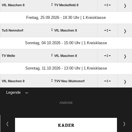
:

:

VfL Maschen II
TV Meckelfeld II
Freitag, 25.09.2026 - 19:30 Uhr | 1.Kreisklasse
:

:

TuS Nenndorf
VfL Maschen II
Sonntag, 04.10.2026 - 15:00 Uhr | 1.Kreisklasse
:

:

TV Welle
VfL Maschen II
Sonntag, 11.10.2026 - 13:00 Uhr | 1.Kreisklasse
:

:

VfL Maschen II
TVV Neu Wulmstorf
Legende
ANZEIGE
KADER