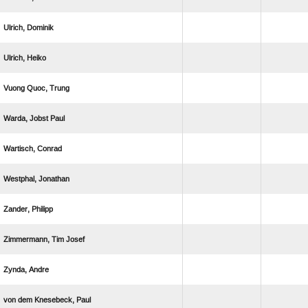
 
 
  
  
 
 
 
  
 
   