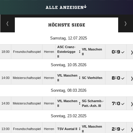
ALLE ANZEIGEN
HÖCHSTE SIEGE
Samstag, 12.07.2025
ASC Cranz-
VfL Maschen
:

:

18:00
Freundschaftsspiel
Herren
Estebrügge
II
II
Sonntag, 10.05.2026
VfL Maschen
:

:

14:00
Meisterschaftsspiel
Herren
SC Vierhöfen
II
Sonntag, 08.03.2026
VfL Maschen
SG Scharmb.-
:

:

14:00
Meisterschaftsspiel
Herren
II
Patt.-Ash. III
Sonntag, 23.02.2025
VfL Maschen
:

:

13:00
Freundschaftsspiel
Herren
TSV Auetal II
II