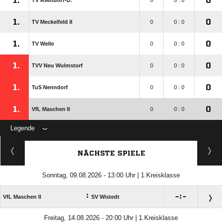
1.
0
TV Asendorf-D.
0
0 : 0
1.
0
TV Meckelfeld II
0
0 : 0
1.
0
TV Welle
0
0 : 0
1.
0
TVV Neu Wulmstorf
0
0 : 0
1.
0
TuS Nenndorf
0
0 : 0
1.
0
VfL Maschen II
0
0 : 0
Legende
NÄCHSTE SPIELE
Sonntag, 09.08.2026 - 13:00 Uhr | 1.Kreisklasse
:

:

VfL Maschen II
SV Wistedt
Freitag, 14.08.2026 - 20:00 Uhr | 1.Kreisklasse