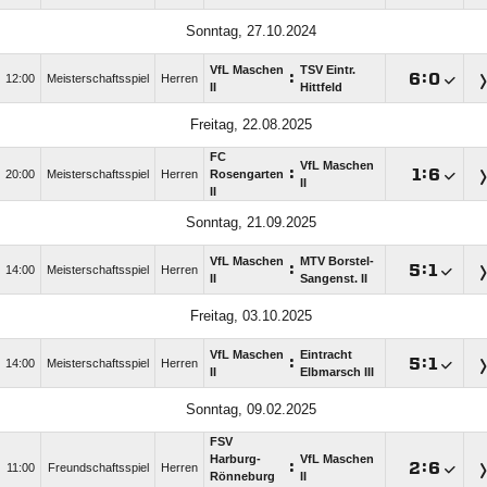
Sonntag, 27.10.2024
VfL Maschen
TSV Eintr.
:

:

12:00
Meisterschaftsspiel
Herren
II
Hittfeld
Freitag, 22.08.2025
FC
VfL Maschen
:

:

20:00
Meisterschaftsspiel
Herren
Rosengarten
II
II
Sonntag, 21.09.2025
VfL Maschen
MTV Borstel-
:

:

14:00
Meisterschaftsspiel
Herren
II
Sangenst. II
Freitag, 03.10.2025
VfL Maschen
Eintracht
:

:

14:00
Meisterschaftsspiel
Herren
II
Elbmarsch III
Sonntag, 09.02.2025
FSV
Harburg-
VfL Maschen
:

:

11:00
Freundschaftsspiel
Herren
Rönneburg
II