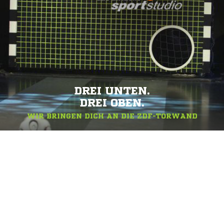
DREI UNTEN.
DREI OBEN.
WIR BRINGEN DICH AN DIE ZDF-TORWAND