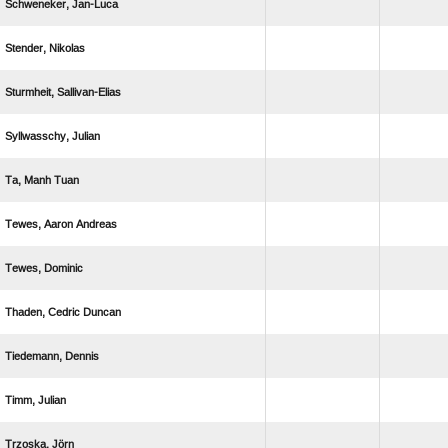
 
 
 
 
  
  
 
  
 
 
 