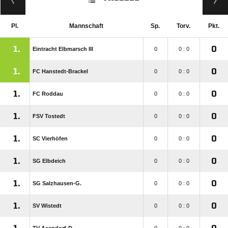
Pl.
Mannschaft
Sp.
Torv.
Pkt.
1.
0
Eintracht Elbmarsch III
0
0 : 0
1.
0
FC Hanstedt-Brackel
0
0 : 0
1.
0
FC Roddau
0
0 : 0
1.
0
FSV Tostedt
0
0 : 0
1.
0
SC Vierhöfen
0
0 : 0
1.
0
SG Elbdeich
0
0 : 0
1.
0
SG Salzhausen-G.
0
0 : 0
1.
0
SV Wistedt
0
0 : 0