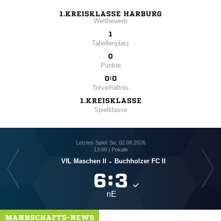
1.KREISKLASSE HARBURG
Wettbewerb
1
Tabellenplatz
0
Punkte
0:0
Torverhältnis
1.KREISKLASSE
Spielklasse
Letztes Spiel: So, 02.08.2026
13:00 | Pokale
VfL Maschen II
-
Buchholzer FC II

:

nE
MANNSCHAFTS-NEWS