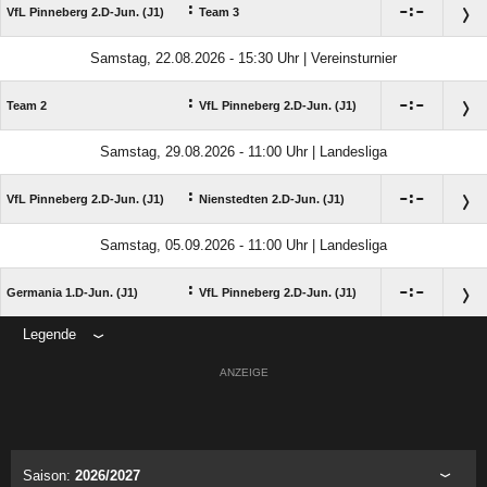
:

:

VfL Pinneberg 2.D-Jun. (J1)
Team 3
Samstag, 22.08.2026 - 15:30 Uhr | Vereinsturnier
:

:

Team 2
VfL Pinneberg 2.D-Jun. (J1)
Samstag, 29.08.2026 - 11:00 Uhr | Landesliga
:

:

VfL Pinneberg 2.D-Jun. (J1)
Nienstedten 2.D-Jun. (J1)
Samstag, 05.09.2026 - 11:00 Uhr | Landesliga
:

:

Germania 1.D-Jun. (J1)
VfL Pinneberg 2.D-Jun. (J1)
Legende
ANZEIGE
Saison:
2026/2027