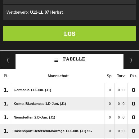
Wettbewerb:
U12-LL 07 Herbst
LOS
TABELLE
Pl.
Mannschaft
Sp.
Torv.
Pkt.
1.
0
Germania 1.D-Jun. (J1)
0
0 : 0
1.
0
Komet Blankenese 1.D-Jun. (J1)
0
0 : 0
1.
0
Nienstedten 2.D-Jun. (J1)
0
0 : 0
1.
0
Rasensport Uetersen/​Moorrege 1.D-Jun. (J1) SG
0
0 : 0