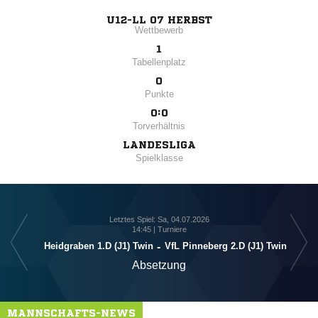
U12-LL 07 HERBST
Wettbewerb
1
Tabellenplatz
0
Punkte
0:0
Torverhältnis
LANDESLIGA
Spielklasse
Letztes Spiel: Sa, 04.07.2026
14:45 | Turniere
VfL
Heidgraben 1.D (J1) Twin
-
VfL Pinneberg 2.D (J1) Twin
Absetzung
MANNSCHAFTS-NEWS