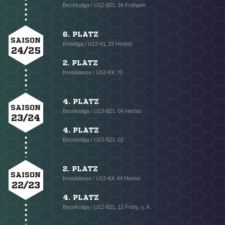
Bezirksliga / U12-BZL 34 Frühjahr
6. PLATZ
SAISON
Kreisliga / U12-KL 19 Herbst
24/25
2. PLATZ
Kreisklasse / U12-KK 70
4. PLATZ
SAISON
Bezirksliga / U13-BZL 04 Herbst
23/24
4. PLATZ
Bezirksliga / U13-BZL 02
2. PLATZ
SAISON
Kreisklasse / U12-KK 44 Herbst
22/23
4. PLATZ
Bezirksliga / U12-BZL 12 Frühj. o. A.