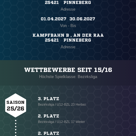
25421 PINNEBERG
Adresse
01.04.2027 ​ 30.06.2027
Von - Bis
KAMPFBAHN B , AN DER RAA
25421 PINNEBERG
Adresse
WETTBEWERBE SEIT 15/16
Höchste Spielklasse: Bezirksliga
3. PLATZ
SAISON
Bezirksliga / U12-BZL 23 Herbst
25/26
2. PLATZ
Bezirksliga / U12-BZL 17 Winter
2. PLATZ