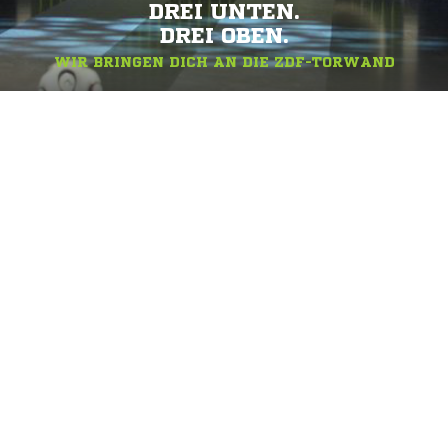
DREI UNTEN.
DREI OBEN.
WIR BRINGEN DICH AN DIE ZDF-TORWAND