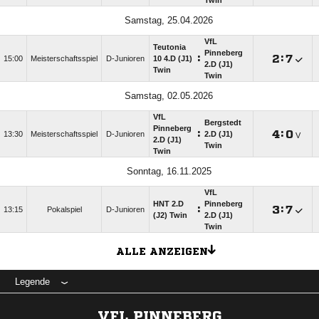
Twin
Samstag, 25.04.2026
VfL
Teutonia
Pinneberg
:

:

15:00
Meisterschaftsspiel
D-Junioren
10 4.D (J1)
2.D (J1)
Twin
Twin
Samstag, 02.05.2026
VfL
Bergstedt
Pinneberg
:

:

13:30
Meisterschaftsspiel
D-Junioren
2.D (J1)
V
2.D (J1)
Twin
Twin
Sonntag, 16.11.2025
VfL
HNT 2.D
Pinneberg
:

:

13:15
Pokalspiel
D-Junioren
(J2) Twin
2.D (J1)
Twin
ALLE ANZEIGEN
Legende
VFL PINNEBERG