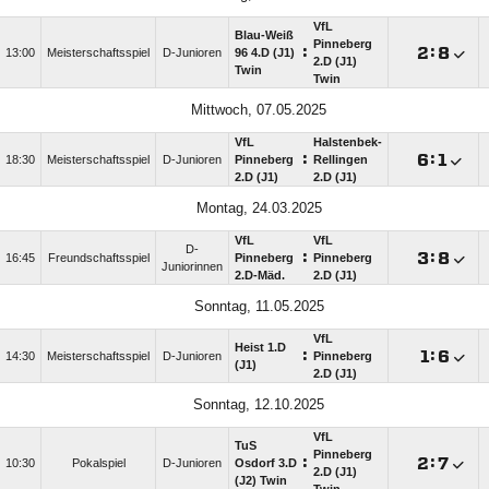
VfL
Blau-Weiß
Pinneberg
:

:

13:00
Meisterschaftsspiel
D-Junioren
96 4.D (J1)
2.D (J1)
Twin
Twin
Mittwoch, 07.05.2025
VfL
Halstenbek-
:

:

18:30
Meisterschaftsspiel
D-Junioren
Pinneberg
Rellingen
2.D (J1)
2.D (J1)
Montag, 24.03.2025
VfL
VfL
D-
:

:

16:45
Freundschaftsspiel
Pinneberg
Pinneberg
Juniorinnen
2.D-Mäd.
2.D (J1)
Sonntag, 11.05.2025
VfL
Heist 1.D
:

:

14:30
Meisterschaftsspiel
D-Junioren
Pinneberg
(J1)
2.D (J1)
Sonntag, 12.10.2025
VfL
TuS
Pinneberg
:

:

10:30
Pokalspiel
D-Junioren
Osdorf 3.D
2.D (J1)
(J2) Twin