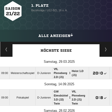
1. PLATZ
SAISON
Bezirksliga / U12-BZL 16 o. A.
21/22
ALLE ANZEIGEN
HÖCHSTE SIEGE
Samstag, 29.03.2025
VfL
Heist 1.D
:

:

09:00
Meisterschaftsspiel
D-Junioren
Pinneberg
(J1)
2.D (J1)
Sonntag, 14.09.2025
GW
VfL
Eimsbüttel
Pinneberg
:

:

09:00
Pokalspiel
D-Junioren
3.D (J2)
2.D (J1)
Twin
Twin
Samstag, 28.02.2026