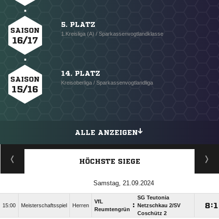
5. PLATZ
SAISON
1.Kreisliga (A) / Sparkassenvogtlandklasse
16/17
14. PLATZ
SAISON
Kreisoberliga / Sparkassenvogtlandliga
15/16
ALLE ANZEIGEN
HÖCHSTE SIEGE
Samstag, 21.09.2024
SG Teutonia
VfL
:

:

15:00
Meisterschaftsspiel
Herren
Netzschkau 2/​SV
Reumtengrün
Coschütz 2