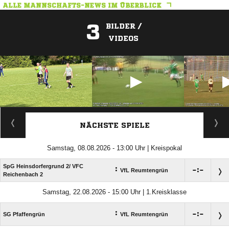
ALLE MANNSCHAFTS-NEWS IM ÜBERBLICK
3
BILDER /
VIDEOS
ANZEIGE
NÄCHSTE SPIELE
Samstag, 08.08.2026 - 13:00 Uhr | Kreispokal
SpG Heinsdorfergrund 2/​ VFC
:

:

VfL Reumtengrün
Reichenbach 2
Samstag, 22.08.2026 - 15:00 Uhr | 1.Kreisklasse
:

:

SG Pfaffengrün
VfL Reumtengrün