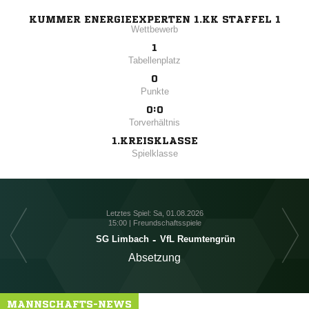
KUMMER ENERGIEEXPERTEN 1.KK STAFFEL 1
Wettbewerb
1
Tabellenplatz
0
Punkte
0:0
Torverhältnis
1.KREISKLASSE
Spielklasse
Letztes Spiel: Sa, 01.08.2026
15:00 | Freundschaftsspiele
S
SG Limbach
-
VfL Reumtengrün
Absetzung
MANNSCHAFTS-NEWS