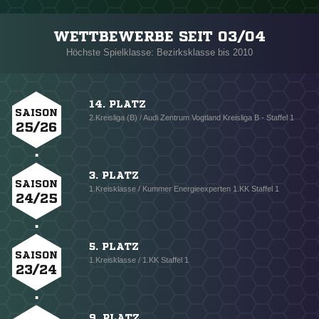
WETTBEWERBE SEIT 03/04
Höchste Spielklasse: Bezirksklasse bis 2010
14. PLATZ
SAISON
2.Kreisliga (B) / Audi Zentrum Vogtland Kreisliga B - Staffel 1
25/26
3. PLATZ
SAISON
1.Kreisklasse / Kummer Energieexperten 1.KK Staffel 1
24/25
5. PLATZ
SAISON
1.Kreisklasse / 1.KK Staffel 1
23/24
9. PLATZ