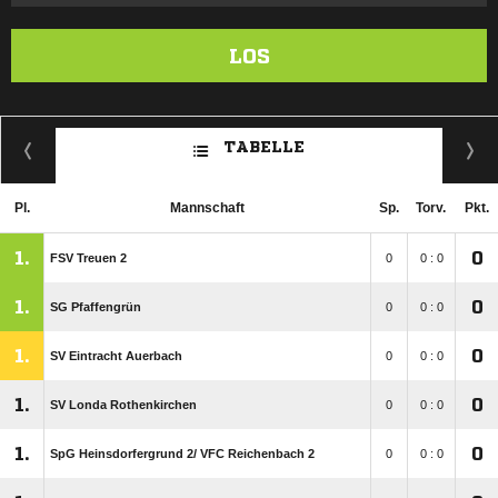
LOS
TABELLE
Pl.
Mannschaft
Sp.
Torv.
Pkt.
1.
0
FSV Treuen 2
0
0 : 0
1.
0
SG Pfaffengrün
0
0 : 0
1.
0
SV Eintracht Auerbach
0
0 : 0
1.
0
SV Londa Rothenkirchen
0
0 : 0
1.
0
SpG Heinsdorfergrund 2/​ VFC Reichenbach 2
0
0 : 0