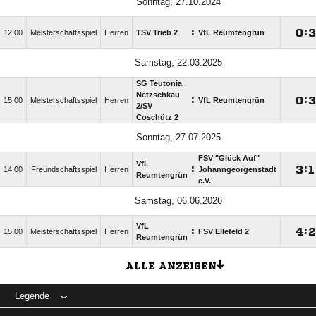
Sonntag, 27.10.2024
:

:
12:00
Meisterschaftsspiel
Herren
TSV Trieb 2
VfL Reumtengrün
Samstag, 22.03.2025
SG Teutonia
Netzschkau
:

:
15:00
Meisterschaftsspiel
Herren
VfL Reumtengrün
2/​SV
Coschütz 2
Sonntag, 27.07.2025
FSV "Glück Auf"
VfL
:

:

14:00
Freundschaftsspiel
Herren
Johanngeorgenstadt
Reumtengrün
e.V.
Samstag, 06.06.2026
VfL
:

:
15:00
Meisterschaftsspiel
Herren
FSV Ellefeld 2
Reumtengrün
ALLE ANZEIGEN
Legende