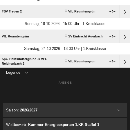
:

:

FSV Treuen 2
VfL Reumtengrün
Sonntag, 18.10.2026 - 15:00 Uhr | 1.Kreisklasse
:

:

VfL Reumtengrün
SV Eintracht Auerbach
Samstag, 24.10.2026 - 13:00 Uhr | 1.Kreisklasse
SpG Heinsdorfergrund 2/​ VFC
:

:

VfL Reumtengrün
Reichenbach 2
Legende
ANZEIGE
Saison:
2026/2027
Wettbewerb:
Kummer Energieexperten 1.KK Staffel 1