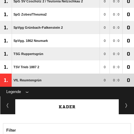
1.
0
SpG SV Coschütz 2 /​ Teutonia Netzschkau 2
0
0 : 0
1.
0
SpG Zobes/​Theuma2
0
0 : 0
1.
0
SpVgg Grünbach-Falkenstein 2
0
0 : 0
1.
0
SpVgg. 1862 Neumark
0
0 : 0
1.
0
TSG Ruppertsgrün
0
0 : 0
1.
0
TSV Trieb 1887 2
0
0 : 0
1.
0
VfL Reumtengrün
0
0 : 0
Legende
KADER
Filter