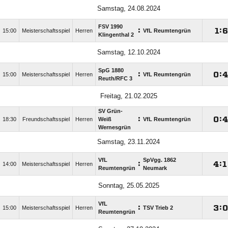
Samstag, 24.08.2024
FSV 1990
:

:
15:00
Meisterschaftsspiel
Herren
VfL Reumtengrün
Klingenthal 2
Samstag, 12.10.2024
SpG 1880
:

:
15:00
Meisterschaftsspiel
Herren
VfL Reumtengrün
Reuth/​RFC 3
Freitag, 21.02.2025
SV Grün-
:

:
18:30
Freundschaftsspiel
Herren
Weiß
VfL Reumtengrün
Wernesgrün
Samstag, 23.11.2024
VfL
SpVgg. 1862
:

:

14:00
Meisterschaftsspiel
Herren
Reumtengrün
Neumark
Sonntag, 25.05.2025
VfL
:

:
15:00
Meisterschaftsspiel
Herren
TSV Trieb 2
Reumtengrün