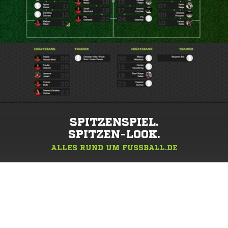
SPITZENSPIEL.
SPITZEN-LOOK.
ALLES RUND UM FUSSBALL.DE