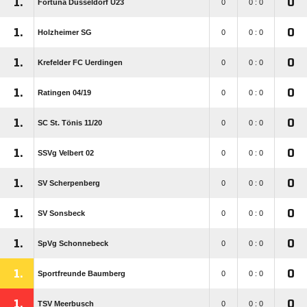
1.
0
Fortuna Düsseldorf U23
0
0 : 0
1.
0
Holzheimer SG
0
0 : 0
1.
0
Krefelder FC Uerdingen
0
0 : 0
1.
0
Ratingen 04/​19
0
0 : 0
1.
0
SC St. Tönis 11/​20
0
0 : 0
1.
0
SSVg Velbert 02
0
0 : 0
1.
0
SV Scherpenberg
0
0 : 0
1.
0
SV Sonsbeck
0
0 : 0
1.
0
SpVg Schonnebeck
0
0 : 0
1.
0
Sportfreunde Baumberg
0
0 : 0
1.
0
TSV Meerbusch
0
0 : 0