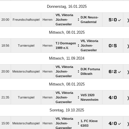
Donnerstag, 16.01.2025
VfL Viktoria
DJK Neuss-
:

:

20:00
Freundschaftsspiel
Herren
Jüchen-
Gnadental
Garzweiler
Mittwoch, 08.01.2025
VfL Viktoria
TJ Dormagen
:

:

18:56
Turnierspiel
Herren
Jüchen-
1989 e.V.
Garzweiler
Mittwoch, 11.09.2024
VfL Viktoria
DJK Fortuna
:

:

20:00
Meisterschaftsspiel
Herren
Jüchen-
Dilkrath
Garzweiler
Mittwoch, 08.01.2025
VfL Viktoria
VdS 1920
:

:

21:35
Turnierspiel
Herren
Jüchen-
Nievenheim
Garzweiler
Sonntag, 19.10.2025
VfL Viktoria
1. FC Kleve
:

:

15:00
Meisterschaftsspiel
Herren
Jüchen-
63/​03
Garzweiler