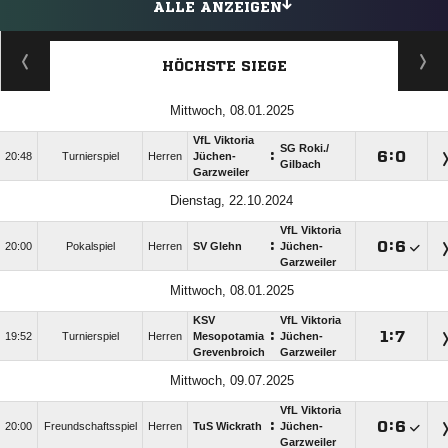
ALLE ANZEIGEN
HÖCHSTE SIEGE
Mittwoch, 08.01.2025
VfL Viktoria
SG Roki./​
:

:

20:48
Turnierspiel
Herren
Jüchen-
Gilbach
Garzweiler
Dienstag, 22.10.2024
VfL Viktoria
:

:

20:00
Pokalspiel
Herren
SV Glehn
Jüchen-
Garzweiler
Mittwoch, 08.01.2025
KSV
VfL Viktoria
:

:

19:52
Turnierspiel
Herren
Mesopotamia
Jüchen-
Grevenbroich
Garzweiler
Mittwoch, 09.07.2025
VfL Viktoria
:

:

20:00
Freundschaftsspiel
Herren
TuS Wickrath
Jüchen-
Garzweiler