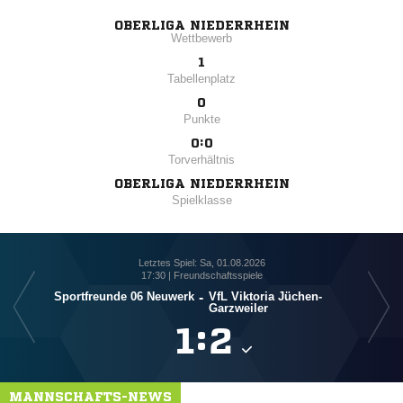
OBERLIGA NIEDERRHEIN
Wettbewerb
1
Tabellenplatz
0
Punkte
0:0
Torverhältnis
OBERLIGA NIEDERRHEIN
Spielklasse
Letztes Spiel: Sa, 01.08.2026
17:30 | Freundschaftsspiele
Sportfreunde 06 Neuwerk
-
VfL Viktoria Jüchen-
Garzweiler

:

MANNSCHAFTS-NEWS