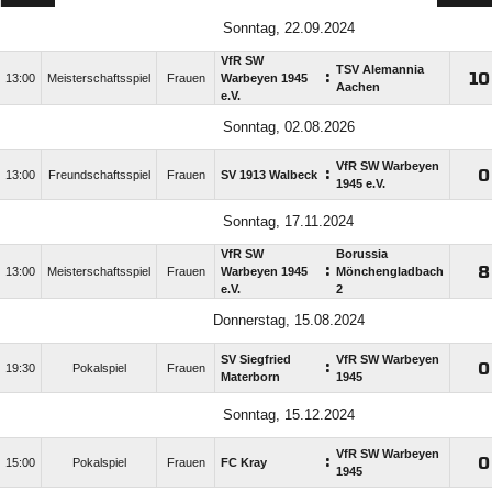
Sonntag, 22.09.2024
VfR SW
TSV Alemannia
:

13:00
Meisterschaftsspiel
Frauen
Warbeyen 1945
Aachen
e.V.
Sonntag, 02.08.2026
VfR SW Warbeyen
:

13:00
Freundschaftsspiel
Frauen
SV 1913 Walbeck
1945 e.V.
Sonntag, 17.11.2024
VfR SW
Borussia
:

13:00
Meisterschaftsspiel
Frauen
Warbeyen 1945
Mönchengladbach
e.V.
2
Donnerstag, 15.08.2024
SV Siegfried
VfR SW Warbeyen
:

19:30
Pokalspiel
Frauen
Materborn
1945
Sonntag, 15.12.2024
VfR SW Warbeyen
:

15:00
Pokalspiel
Frauen
FC Kray
1945