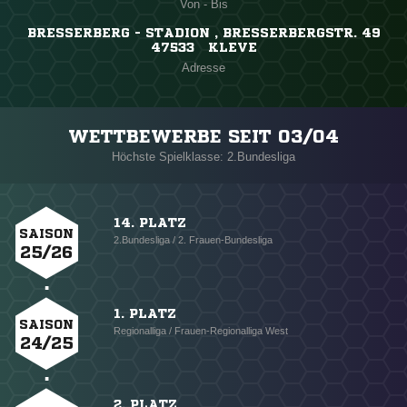
Von - Bis
BRESSERBERG - STADION , BRESSERBERGSTR. 49
47533 KLEVE
Adresse
WETTBEWERBE SEIT 03/04
Höchste Spielklasse: 2.Bundesliga
14. PLATZ
SAISON
2.Bundesliga / 2. Frauen-Bundesliga
25/26
1. PLATZ
SAISON
Regionalliga / Frauen-Regionalliga West
24/25
2. PLATZ