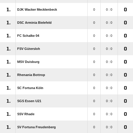
1.
0
DJK Wacker Mecklenbeck
0
0 : 0
1.
0
DSC Arminia Bielefeld
0
0 : 0
1.
0
FC Schalke 04
0
0 : 0
1.
0
FSV Gütersloh
0
0 : 0
1.
0
MSV Duisburg
0
0 : 0
1.
0
Rhenania Bottrop
0
0 : 0
1.
0
SC Fortuna Köln
0
0 : 0
1.
0
SGS Essen U21
0
0 : 0
1.
0
SSV Rhade
0
0 : 0
1.
0
SV Fortuna Freudenberg
0
0 : 0