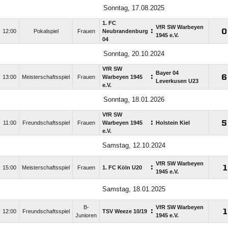
Sonntag, 17.08.2025
1. FC
VfR SW Warbeyen
:

12:00
Pokalspiel
Frauen
Neubrandenburg
1945 e.V.
04
Sonntag, 20.10.2024
VfR SW
Bayer 04
:

13:00
Meisterschaftsspiel
Frauen
Warbeyen 1945
Leverkusen U23
e.V.
Sonntag, 18.01.2026
VfR SW
:

11:00
Freundschaftsspiel
Frauen
Warbeyen 1945
Holstein Kiel
e.V.
Samstag, 12.10.2024
VfR SW Warbeyen
:

15:00
Meisterschaftsspiel
Frauen
1. FC Köln U20
1945 e.V.
Samstag, 18.01.2025
B-
VfR SW Warbeyen
:

12:00
Freundschaftsspiel
TSV Weeze 10/​19
Junioren
1945 e.V.