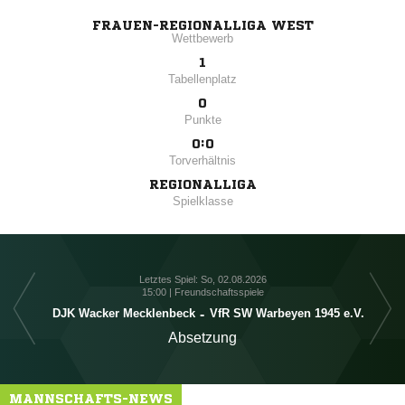
FRAUEN-REGIONALLIGA WEST
Wettbewerb
1
Tabellenplatz
0
Punkte
0:0
Torverhältnis
REGIONALLIGA
Spielklasse
Letztes Spiel: So, 02.08.2026
15:00 | Freundschaftsspiele
DJK Wacker Mecklenbeck
-
VfR SW Warbeyen 1945 e.V.
Absetzung
MANNSCHAFTS-NEWS